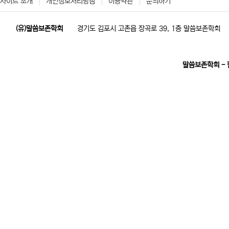
사이트 소개
개인정보처리방침
이용약관
문의하기
(유)말씀보존학회
경기도 김포시 고촌읍 장곡로 39, 1층 말씀보존학회
말씀보존학회 -