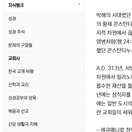
지식뱅크
박해의 시대였던 
성경
의 황제 콘스탄티
성경 주석
지적 차원에서 끊
염병처럼(행 24
문제의 구절들
했던 콘스탄티누스
교회사
A.D. 313년
한국 교계 비평
차원에서 밀라노에
신학과 교리
몰수한 재산을 돌
년에는 성직자를 
성경공부와 양육
에는 일반 도시의
복음과 선교
란 교회들이 세워
신앙 생활과 지혜
- 에큐메니컬 정