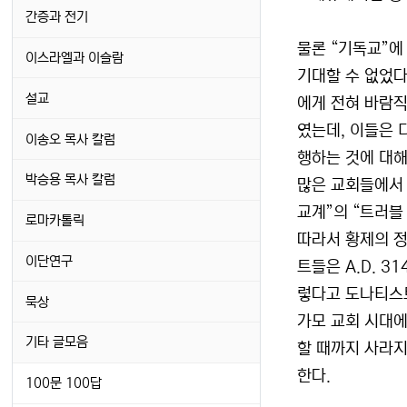
간증과 전기
물론 “기독교”에
이스라엘과 이슬람
기대할 수 없었다
설교
에게 전혀 바람직
였는데, 이들은
이송오 목사 칼럼
행하는 것에 대해
박승용 목사 칼럼
많은 교회들에서 
교계”의 “트러블
로마카톨릭
따라서 황제의 정
이단연구
트들은 A.D. 
렇다고 도나티스트
묵상
가모 교회 시대
기타 글모음
할 때까지 사라지
한다.
100문 100답