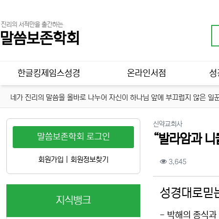
진리의 서적만을 출간하는
말씀보존학회
메인 메뉴
한글킹제임스성경
온라인서점
성
네가 진리의 말씀을 올바로 나누어 자신이 하나님 앞에 부끄럽지 않은 일꾼
분류
신약교회사
말씀보존학회 로그인
“발라암과 니
컨텐츠 정보
회원가입
|
회원정보찾기
조회
3,645
본문
성경대로믿는
지식뱅크
- 박해의 종식과