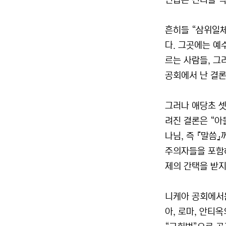
언급은 진리를 억
흔히들 “삼위일체
다. 그곳에는 
르는 사람들, 그
공회에서 난 결론
그러나 애당초 셋
려진 결론은 “아
나님, 즉 『말씀
주의자들을 포함하
제의 간택을 받지
니케아 공회에서는
아, 로마, 안티