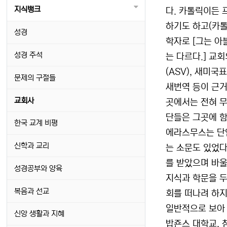
지식뱅크
다. 카톨릭이든 
하기도 하고(카톨
성경
학자로 [그는 아블라
성경 주석
는 다르다.] 교
(ASV), 새미국
문제의 구절들
새번역 등이 근
교회사
곳에서는 전혀 무
단들은 그곳에 함
한국 교계 비평
에라스무스는 단연
신학과 교리
는 소문도 있었다.
를 받았으며 바울
성경공부와 양육
지식과 학문을 두
복음과 선교
회를 떠나려 하지
일반적으로 보아 
신앙 생활과 지혜
밥죤스 대학교, 