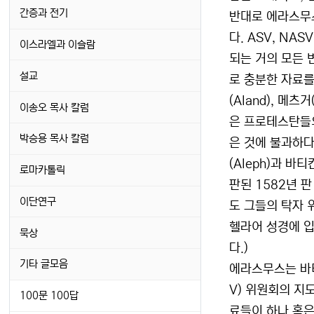
간증과 전기
반대로 에라스무스
다. ASV, NA
이스라엘과 이슬람
되는 거의 모든 
설교
로 충분한 자료를 
(Aland), 메츠
이송오 목사 칼럼
은 프로테스탄들의
박승용 목사 칼럼
은 것에 불과하다
(Aleph)과 바
로마카톨릭
판된 1582년 
이단연구
도 그들의 탁자 
헬라어 성경에 입
묵상
다.)
기타 글모음
에라스무스는 바티
V) 위원회의 지
100문 100답
료들이 하나 혹은