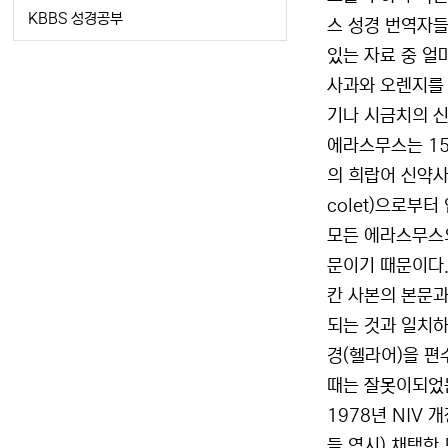
KBBS 성경공부
스 성경 번역자들
있는 자료 중 얼
사과와 오렌지를 
기나 시금치의 신
에라스무스는 15
의 희랍어 신약사
colet)으로부
모든 에라스무스
문이기 때문이다.
칸 사본의 본문과
되는 것과 일치하
경(헬라어)을 편수
때는 잘못이되었는
1978년 NIV
들 역시) 채택한