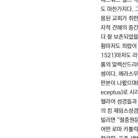
에드워드 힐즈 박
도 마찬가지다. 그
몸된 교회가 취한 
자적 견해의 중간
더 잘 보존되었을
황마저도 희랍어 
1521)마저도 
롬의 알렉산드리아
셈이다. 에라스무스
판본이 나왔으며(1
eceptus)로
헬라어 성경들과 
의 킹 제임스성경
빌리면 “절충원문(
어떤 로마 카톨릭 