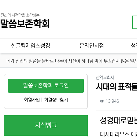
진리의 서적만을 출간하는
말씀보존학회
메인 메뉴
한글킹제임스성경
온라인서점
성
네가 진리의 말씀을 올바로 나누어 자신이 하나님 앞에 부끄럽지 않은 일꾼
분류
신약교회사
말씀보존학회 로그인
시대의 표적들
컨텐츠 정보
회원가입
|
회원정보찾기
조회
13,946
본문
성경대로믿는
지식뱅크
데시데리우스 에라