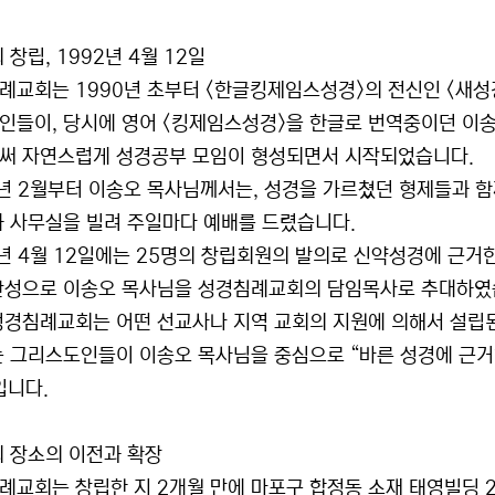
회 창립, 1992년 4월 12일
례교회는 1990년 초부터 <한글킹제임스성경>의 전신인 <새성경
인들이, 당시에 영어 <킹제임스성경>을 한글로 번역중이던 이
써 자연스럽게 성경공부 모임이 형성되면서 시작되었습니다.
2년 2월부터 이송오 목사님께서는, 성경을 가르쳤던 형제들과 함
하 사무실을 빌려 주일마다 예배를 드렸습니다.
2년 4월 12일에는 25명의 창립회원의 발의로 신약성경에 근
찬성으로 이송오 목사님을 성경침례교회의 담임목사로 추대하였
성경침례교회는 어떤 선교사나 지역 교회의 지원에 의해서 설립된
는 그리스도인들이 이송오 목사님을 중심으로 “바른 성경에 근거
입니다.
회 장소의 이전과 확장
례교회는 창립한 지 2개월 만에 마포구 합정동 소재 태영빌딩 2층