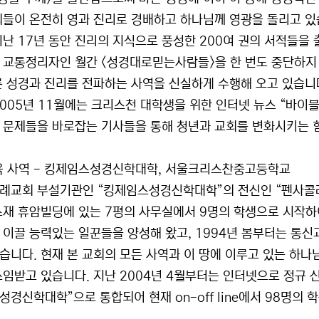
회들이 온전히 영과 진리로 경배하고 하나님께 영광을 돌리고 있
지난 17년 동안 진리의 지식으로 풍성한 200여 권의 서적들을 
 교통정리자인 월간 <성경대로믿는사람들>을 한 번도 중단하지 않
른 성경과 진리를 전파하는 사역을 신실하게 수행해 오고 있습니
2005년 11월에는 크리스천 대학생을 위한 인터넷 뉴스 “바이
 문제들을 바로잡는 기사들을 통해 청년과 교회를 변화시키는 
교육 사역 - 킹제임스성경신학대학, 서울크리스찬중고등학교
례교회 부설기관인 “킹제임스성경신학대학”의 전신인 “펜사콜라성
소재 휴암빌딩에 있는 7평의 사무실에서 9명의 학생으로 시작하
 이끌 능력있는 일꾼들을 양성해 왔고, 1994년 봄부터는 통신
습니다. 현재 본 교회의 모든 사역과 이 땅에 이루고 있는 하
쓰임받고 있습니다. 지난 2004년 4월부터는 인터넷으로 정규 신
성경신학대학”으로 통합되어 현재 on-off line에서 98명의