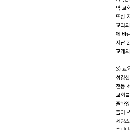
역 교
또한 
교리의
에 바
지난 
교계의
3) 
성경침
천동 
교회를
출하였
들이 
제임스