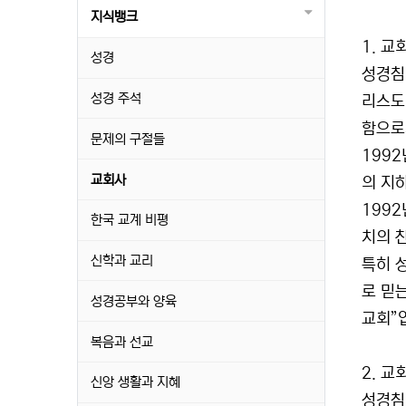
지식뱅크
1. 교
성경
성경침
성경 주석
리스도
함으로
문제의 구절들
199
교회사
의 지
199
한국 교계 비평
치의 
신학과 교리
특히 
로 믿
성경공부와 양육
교회”
복음과 선교
2. 교
신앙 생활과 지혜
성경침