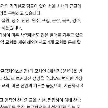
18개의 거리설교 팀들이 있어 서울 시내와 근교에
0명을 구령하고 있습니다.
, 청주, 인천, 원주, 포항, 군산, 목포, 경주,
를 세웠습니다.
창립하여 미주 사역에서도 많은 열매를 거두고 있으
역 교회를 세워 해외에서도 4개 교회를 통해 활
한글킹제임스성경>의 모체인 <새성경>(신약)을 번
시고 섭리로 보존하신 성경을 우리말로 번역한 가장
교리, 바른 신앙의 기초를 놓았으며, 지금까지 3
잡고 영적인 찬송가들을 선별․편집하여 예배 찬송
인 찬송가를 출간․보급함으로써 성경대로 믿는 지