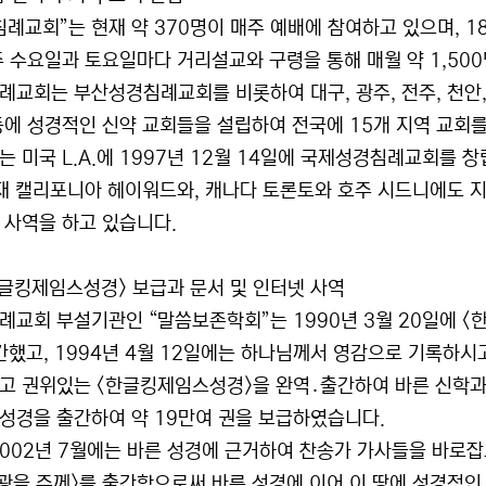
침례교회”는 현재 약 370명이 매주 예배에 참여하고 있으며, 
주 수요일과 토요일마다 거리설교와 구령을 통해 매월 약 1,50
교회는 부산성경침례교회를 비롯하여 대구, 광주, 전주, 천안, 철원
등에 성경적인 신약 교회들을 설립하여 전국에 15개 지역 교회
는 미국 L.A.에 1997년 12월 14일에 국제성경침례교회를 
현재 캘리포니아 헤이워드와, 캐나다 토론토와 호주 시드니에도 지
 사역을 하고 있습니다.
<한글킹제임스성경> 보급과 문서 및 인터넷 사역
례교회 부설기관인 “말씀보존학회”는 1990년 3월 20일에 <
간했고, 1994년 4월 12일에는 하나님께서 영감으로 기록하
고 권위있는 <한글킹제임스성경>을 완역․출간하여 바른 신학과 
 성경을 출간하여 약 19만여 권을 보급하였습니다.
2002년 7월에는 바른 성경에 근거하여 찬송가 가사들을 바로
영광을 주께>를 출간함으로써 바른 성경에 이어 이 땅에 성경적