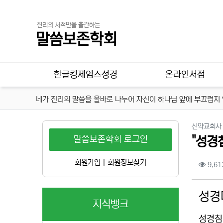
진리의 서적만을 출간하는
말씀보존학회
메인 메뉴
한글킹제임스성경
온라인서점
네가 진리의 말씀을 올바로 나누어 자신이 하나님 앞에 부끄럽지 않
신약교회사
말씀보존학회 로그인
"성경
컨텐
회원가입
|
회원정보찾기
9,61
본문
성경
지식뱅크
성경침