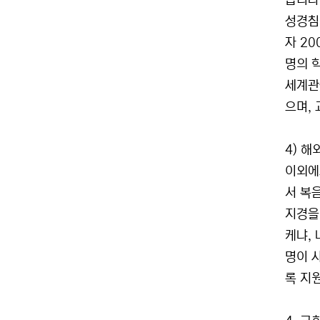
습니다
성경침
자 2
명의 
세계관
으며,
4) 해
이외에
서 복
지경을
케냐,
명이 
록 지