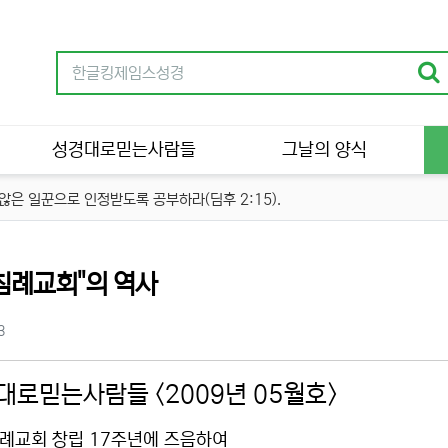
성경대로믿는사람들
그날의 양식
은 일꾼으로 인정받도록 공부하라(딤후 2:15).
분류
침례교회"의 역사
츠 정보
조회
3
대로믿는사람들 <2009년 05월호>
례교회 창립 17주년에 즈음하여