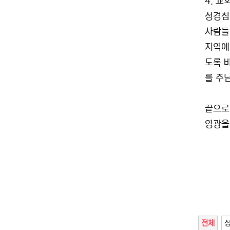
4. 교
성경침
사람들
지역에
도록 
를 주
끝으로
영광을
전체