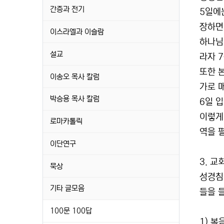
간증과 전기
5일에
장하면
이스라엘과 이슬람
하나님
설교
라자 
또한 
이송오 목사 칼럼
가로 매
박승용 목사 칼럼
6일 
이렇게
로마카톨릭
역을 
이단연구
3. 교
묵상
성경침
기타 글모음
들을 
100문 100답
1) 복