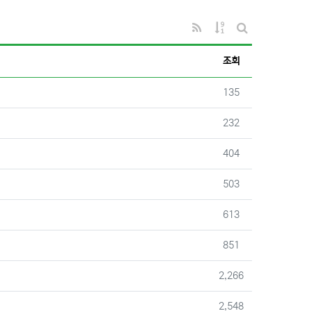
RSS
게시물 정렬
게시판 검색
조회
조회
135
조회
232
조회
404
조회
503
조회
613
조회
851
조회
2,266
조회
2,548