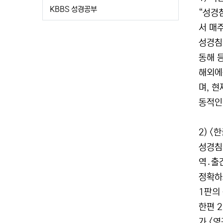
KBBS 성경공부
“성경
서 매
성경침례
동해 
해외에
며, 
동적인
2) 
성경침
역․출
정확하
1판의
한편 
가 <