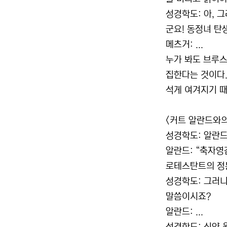
성경학도: 아, 
군요! 동정녀 탄
메츠거: ...
누가 봐도 브루스
집한다는 것이다.
석게 여겨지기 때
<커트 알란드와의
성경학도: 알란드
알란드: “축자영
로테스탄트의 정
성경학도: 그러니
말씀이시죠?
알란드: ...