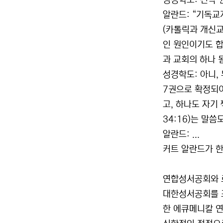
성경학도: 신약
알란드: “기독교
(카톨릭과 개신교
인 원인이기도 합
과 교회의 하나 
성경학도: 아니,
7권으로 확정되어
고, 하나도 자기
34:16)는 말씀
알란드: ...
커트 알란드가 한
연합성서공회와
대한성서공회를 
한 에큐메니칼 연