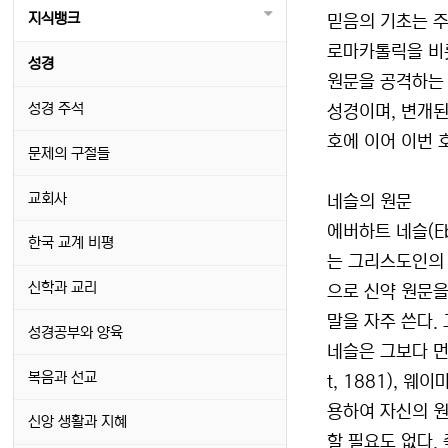
지식뱅크
믿음의 기초는 주
로마카톨릭을 비
성경
원문을 공격하는 
성경 주석
성경이며, 변개된
호에 이어 이번 
문제의 구절들
교회사
네슬의 원문
에버하트 네슬(E
한국 교계 비평
는 그리스도인의 
신학과 교리
으로 신약 원문
말을 자주 쓴다.
성경공부와 양육
네슬은 그보다 먼저
복음과 선교
t, 1881), 
용하여 자신의 원
신앙 생활과 지혜
할 필요도 없다.