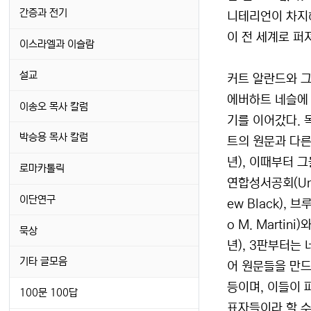
간증과 전기
니테리언이 차지해
이 전 세계로 퍼
이스라엘과 이슬람
설교
커트 알란드와 
에버하트 네슬에 
이송오 목사 칼럼
기를 이어갔다.
박승용 목사 칼럼
트의 원문과 다른 
년), 이때부터 
로마카톨릭
연합성서공회(Uni
이단연구
ew Black), 
o M. Marti
묵상
년), 3판부터는
기타 글모음
어 원문들을 만드
등이며, 이들이 
100문 100답
표자들이라 할 수