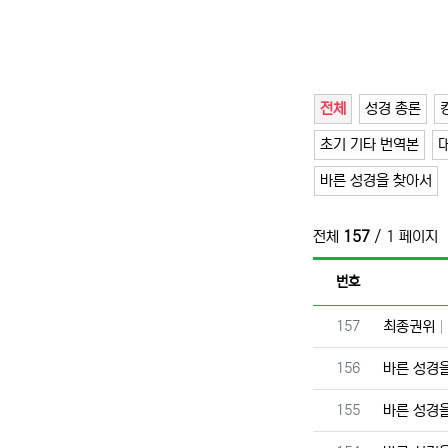
전체
성경 총론
초기 기타 번역본
바른 성경을 찾아서
전체
157
/ 1 페이지
번호
번호
157
최종권위
번호
156
바른 성경
번호
155
바른 성경