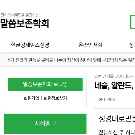
진리의 서적만을 출간하는
말씀보존학회
메인 메뉴
한글킹제임스성경
온라인서점
성
네가 진리의 말씀을 올바로 나누어 자신이 하나님 앞에 부끄럽지 않은 일꾼
바른 성경을 찾아 떠나는
말씀보존학회 로그인
네슬, 알란드
컨텐츠 정보
회원가입
|
회원정보찾기
조회
9,898
본문
성경대로믿는
지식뱅크
전능하신 주 하나