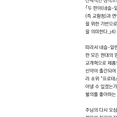
신학적인 정적으로
｢두 판이(네슬-
(즉 교황청)과 
을 위한 기반으로 
을 의미한다.｣4)
따라서 네슬-알란
한 모든 현대의 
교개혁으로 제롬의
신약이 출간되어 
라 소위 “프로테
아낼 수 있겠는가
불의를 좋아하는 모
주님의 다시 오심