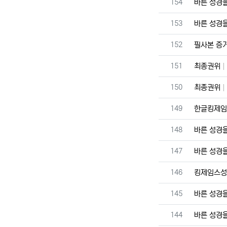
번호
154
바른 성경
번호
153
바른 성경
번호
152
필사본 증
번호
151
최종권위
번호
150
최종권위
번호
149
한글킹제
번호
148
바른 성경
번호
147
바른 성경
번호
146
킹제임스
번호
145
바른 성경
번호
144
바른 성경