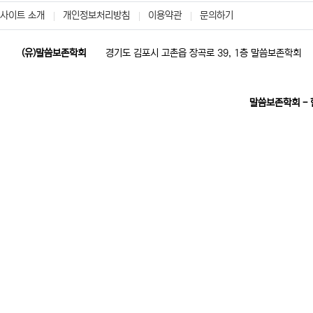
사이트 소개
개인정보처리방침
이용약관
문의하기
(유)말씀보존학회
경기도 김포시 고촌읍 장곡로 39, 1층 말씀보존학회
말씀보존학회 -