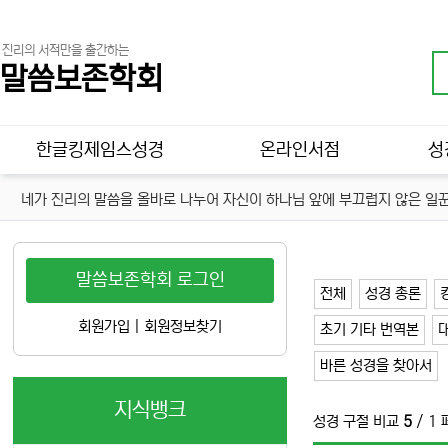
진리의 서적만을 출간하는
말씀보존학회
메인 메뉴
한글킹제임스성경
온라인서점
성
네가 진리의 말씀을 올바로 나누어 자신이 하나님 앞에 부끄럽지 않은 일꾼
말씀보존학회 로그인
전체
성경 총론
회원가입
|
회원정보찾기
초기 기타 번역본
바른 성경을 찾아서
지식뱅크
성경 구절 비교
5
/ 1