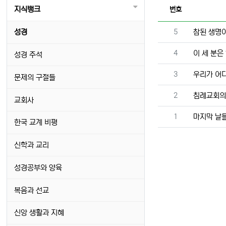
지식뱅크
번호
번호
성경
5
참된 생명이
번호
4
이 세 분은
성경 주석
번호
3
우리가 어
문제의 구절들
번호
2
침례교회의 
교회사
번호
1
마지막 날들
한국 교계 비평
신학과 교리
성경공부와 양육
복음과 선교
신앙 생활과 지혜