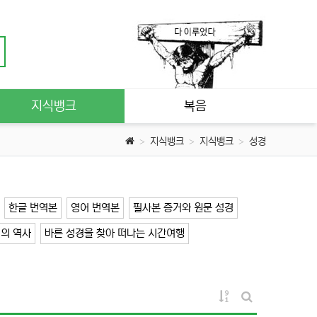
지식뱅크
복음
지식뱅크
지식뱅크
성경
한글 번역본
영어 번역본
필사본 증거와 원문 성경
의 역사
바른 성경을 찾아 떠나는 시간여행
게시물 정렬
게시판 검색