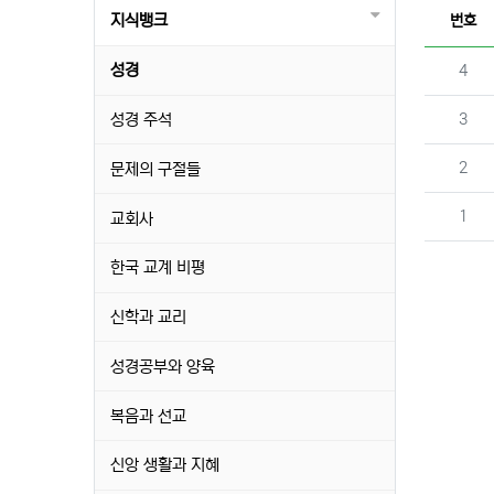
지식뱅크
번호
성경
번호
4
번호
성경 주석
3
번호
2
문제의 구절들
번호
1
교회사
한국 교계 비평
신학과 교리
성경공부와 양육
복음과 선교
신앙 생활과 지혜