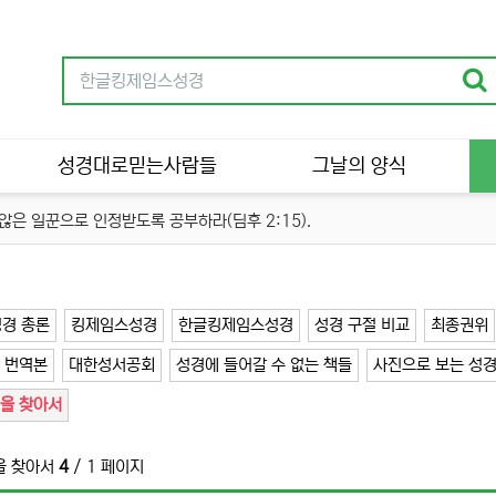
성경대로믿는사람들
그날의 양식
은 일꾼으로 인정받도록 공부하라(딤후 2:15).
성경 총론
킹제임스성경
한글킹제임스성경
성경 구절 비교
최종권위
 번역본
대한성서공회
성경에 들어갈 수 없는 책들
사진으로 보는 성경
을 찾아서
을 찾아서
4
/ 1 페이지