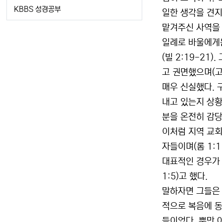
KBBS 성경공부
일한 생각을 견지
맡겨주신 사역을 
일례로 바울에게는
(빌 2:19-2
고 권면했으며(고전
매우 신실했다. 
내고 있는지 상황
분을 온전히 감당했
이처럼 지역 교회
자들이며(롬 1:1
대표적인 경우가 
1:5)고 했다.
말하자면 그들은 
적으로 복음에 동
들이었다. 뿐만 