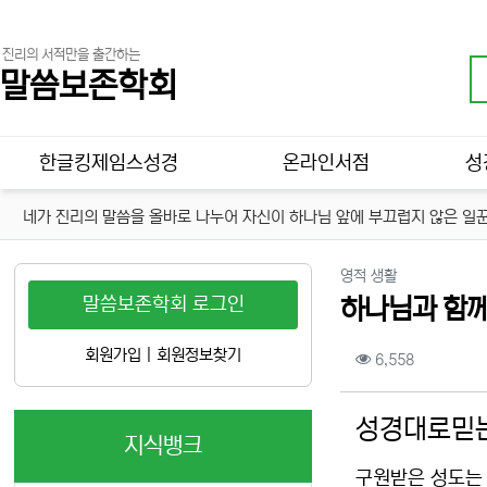
진리의 서적만을 출간하는
말씀보존학회
메인 메뉴
한글킹제임스성경
온라인서점
성
네가 진리의 말씀을 올바로 나누어 자신이 하나님 앞에 부끄럽지 않은 일꾼
분류
영적 생활
말씀보존학회 로그인
하나님과 함께
컨텐츠 정보
회원가입
|
회원정보찾기
조회
6,558
본문
성경대로믿는
지식뱅크
구원받은 성도는