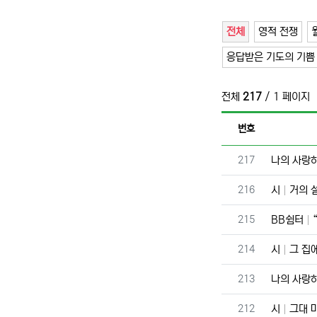
전체
영적 전쟁
응답받은 기도의 기쁨
전체
217
/ 1 페이지
번호
번호
217
나의 사랑하
번호
216
시
거의 
번호
215
BB쉼터
번호
214
시
그 집에
번호
213
나의 사랑하
번호
212
시
그대 