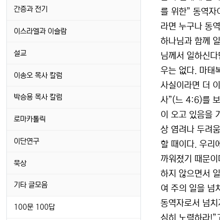
간증과 전기
를 위한” 동역자
라면 누구나 동역
이스라엘과 이슬람
하나님과 함께 일
설교
님께서 일하신다면
우는 없다. 마태
이송오 목사 칼럼
사실이라면 더 이
박승용 목사 칼럼
사”(느 4:6)를
이 오고 있음을 
로마카톨릭
상 염려나 두려움
이단연구
할 때이다. 우리
까워졌기 때문이다
묵상
하지 않으면서 일
기타 글모음
여 주의 일을 넘치
동역자로서 넘치게
100문 100답
심히 노력하라!”