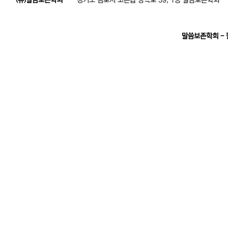
(유)말씀보존학회
경기도 김포시 고촌읍 장곡로 39, 1층 말씀보존학회
말씀보존학회 -