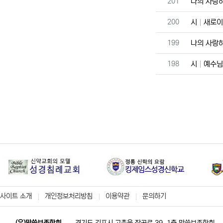
번호
201
나의 사랑하
번호
200
시
새로이
번호
199
나의 사랑하
번호
198
시
예수님
사이트 소개
개인정보처리방침
이용약관
문의하기