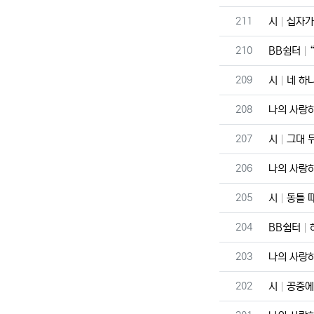
번호
211
시
십자가
번호
210
BB쉼터
번호
209
시
네 하
번호
208
나의 사랑하
번호
207
시
그대 
번호
206
나의 사랑하
번호
205
시
동틀 
번호
204
BB쉼터
번호
203
나의 사랑하
번호
202
시
공중에