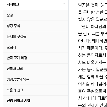
지식뱅크
일꾼은 첫째, 능력
을 구비한 선한 
성경
럽지 않은 일꾼으
성경 주석
그런데 하나님의 
을 갈고 씨를 뿌
문제의 구절들
아니다. 왜냐하면
교회사
시기 때문이다. 
하는 동역자로서 
한국 교계 비평
사도 바울에게는 
신학과 교리
가는 동료 일꾼들
게는 함께 싸울 
성경공부와 양육
이처럼 하나님께서
복음과 선교
붙여 주심으로써 
서 4:11에 따
신앙 생활과 지혜
둠의 권세에 갇혀