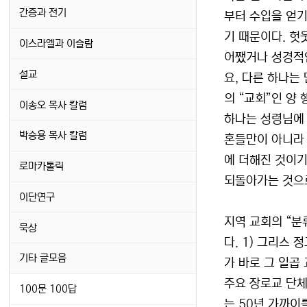
간증과 전기
부터 수입을 얻기
기 때문이다. 헛
이스라엘과 이슬람
어쨌거나 성경적인
설교
요, 다른 하나는
의 “교회”인 양
이송오 목사 칼럼
하나는 성령님에 
박승용 목사 칼럼
혼들만이 아니라 
에 더해진 것이기
로마카톨릭
되돌아가는 것으로
이단연구
지역 교회의 “분
묵상
다. 1) 그리스 
기타 글모음
가 바로 그 일곱
주요 장로교 단
100문 100답
는 50년 가까이