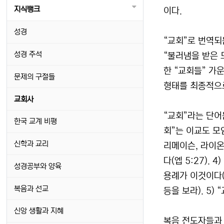
지식뱅크
이다.
성경
“교회”로 번역되는
성경 주석
“불러냄을 받은 
한 “교회들” 가
문제의 구절들
형태를 최종적으로
교회사
“교회”라는 단어는
한국 교계 비평
회”는 이교도 모임
신학과 교리
리메이슨, 라이온
다(엡 5:27).
성경공부와 양육
용례가 이것이다(롬 16
복음과 선교
등을 보라). 5)
신앙 생활과 지혜
복음 전도자들과 