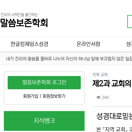
진리의 서적만을 출간하는
말씀보존학회
메인 메뉴
한글킹제임스성경
온라인서점
성
네가 진리의 말씀을 올바로 나누어 자신이 하나님 앞에 부끄럽지 않은 일꾼
분류
지역 교회
말씀보존학회 로그인
제2과 교회의
컨텐츠 정보
회원가입
|
회원정보찾기
조회
240
본문
성경대로믿는
지식뱅크
본 「지역 교회」 