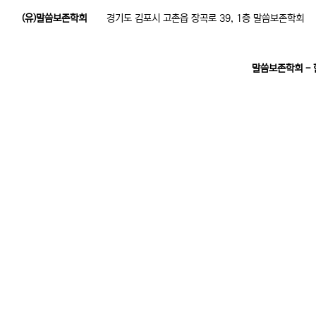
(유)말씀보존학회
경기도 김포시 고촌읍 장곡로 39, 1층 말씀보존학회
말씀보존학회 -