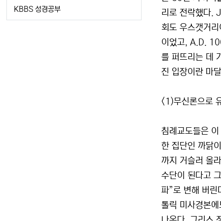
KBBS 성경공부
리로 전락했다. 
회도 우스갯거리이
이었고, A.D.
를 퍼뜨리는 데 
진 입장이란 마달
<1)무신론으로 
침례교도들은 이 
한 집단인 까닭이
까지 거슬러 올라
수단이 된다고 그
파”로 변해 버린
톨릭 미사경본에도
나온다. 그리스 