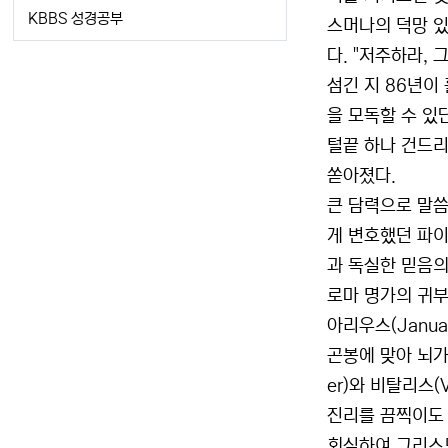
KBBS 성경공부
스머나의 덕망 있
다. "저주하라,
섬긴 지 86년이
을 모독할 수 있
털끝 하나 건드리
쏟아졌다.
큰 담력으로 말씀
게 변호했던 파이오
과 독실한 믿음의 
로마 명가의 귀부
아리우스(Janua
곤봉에 맞아 뇌가 
er)와 비탈리스(
진리를 끔찍이도 
회심하여 그리스