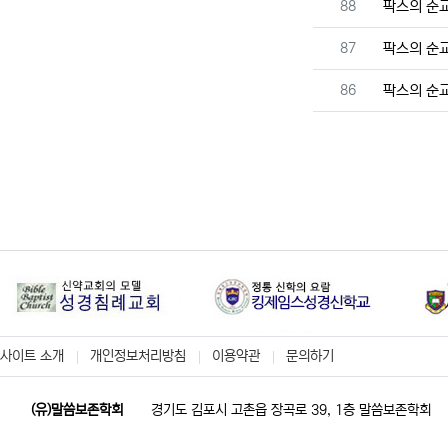
번호
88
팍스의 순
번호
87
팍스의 순
번호
86
팍스의 순
사이트 소개
개인정보처리방침
이용약관
문의하기
(유)말씀보존학회
경기도 김포시 고촌읍 장곡로 39, 1층 말씀보존학회