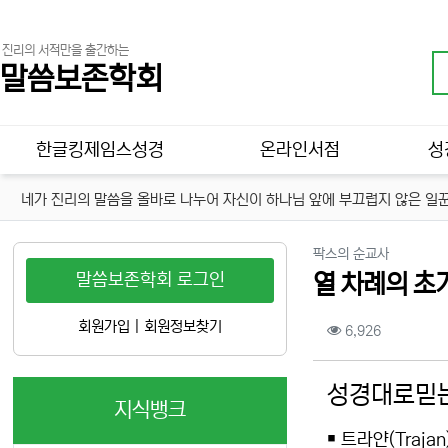
진리의 서적만을 출간하는
말씀보존학회
메인 메뉴
한글킹제임스성경
온라인서점
성
네가 진리의 말씀을 올바로 나누어 자신이 하나님 앞에 부끄럽지 않은 일꾼
분류
팍스의 순교사
말씀보존학회 로그인
열 차례의 초기
컨텐츠 정보
회원가입
|
회원정보찾기
조회
6,926
본문
성경대로믿는
지식뱅크
￭ 트라얀(Traja