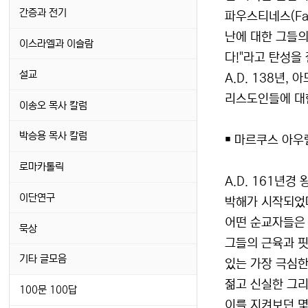
간증과 전기
파우스티네스(Fau
난에 대한 그들의
이스라엘과 이슬람
다!"라고 탄성을
설교
A.D. 138년,
리스도인들에 대
이송오 목사 칼럼
박승용 목사 칼럼
￭ 마르쿠스 아우렐리
로마카톨릭
A.D. 161년
이단연구
박해가 시작되었
어떤 순교자들은 
묵상
그들의 근육과 핏
기타 글모음
있는 가장 극심한
젊고 신실한 그리
100문 100답
이를 지켜보던 