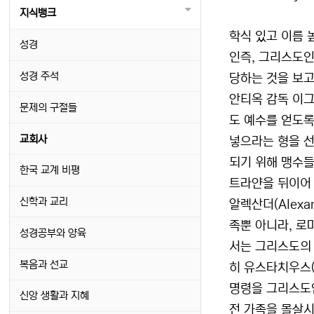
지식뱅크
학식 있고 이름 높
성경
인즉, 그리스도인
성경 주석
당하는 것을 보고
안티옥 감독 이그
문제의 구절들
도 예수를 얻도록
교회사
넣으라는 형을 선
되기 위해 맹수들
한국 교계 비평
트라얀을 뒤이어 
신학과 교리
알렉산더(Alexa
족뿐 아니라, 로
성경공부와 양육
서는 그리스도의 
복음과 선교
히 유스타치우스(
명령을 그리스도인
신앙 생활과 지혜
전 가족을 몰살시