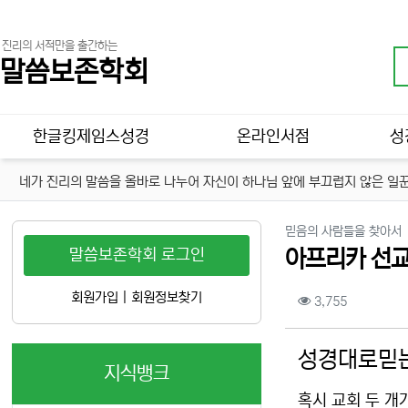
진리의 서적만을 출간하는
말씀보존학회
메인 메뉴
한글킹제임스성경
온라인서점
성
네가 진리의 말씀을 올바로 나누어 자신이 하나님 앞에 부끄럽지 않은 일꾼
믿음의 사람들을 찾아서
말씀보존학회 로그인
아프리카 선교
컨텐츠 정보
회원가입
|
회원정보찾기
조회
3,755
본문
성경대로믿는
지식뱅크
혹시 교회 두 개