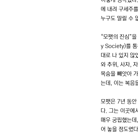
이렇게 생각했다.
에 내려 구세주를
누구도 말릴 수 
“모팻의 진심”을 
y Society
대로 나 있지 않
와 추위, 사자,
목숨을 빼앗아 가
는데, 이는 복음
모팻은 7년 동안
다. 그는 이곳에
매우 궁핍했는데,
어 놓을 정도였다