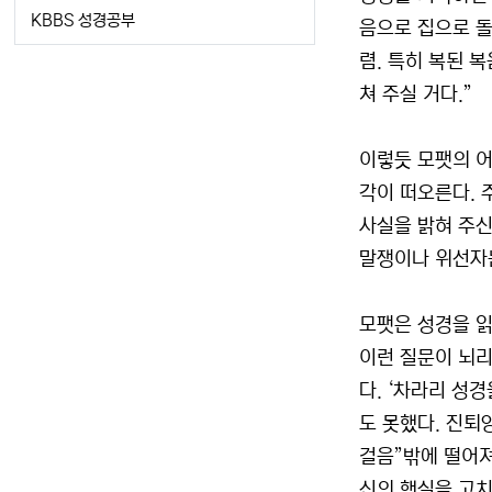
KBBS 성경공부
음으로 집으로 돌
렴. 특히 복된 
쳐 주실 거다.”
이렇듯 모팻의 어
각이 떠오른다. 
사실을 밝혀 주신
말쟁이나 위선자는
모팻은 성경을 읽
이런 질문이 뇌리
다. ‘차라리 성
도 못했다. 진퇴
걸음”밖에 떨어져
신의 행실을 고치