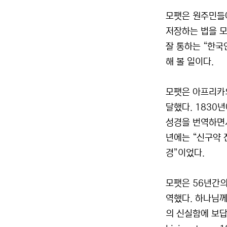
모팻은 원주민들에
저장하는 법을 모
잘 통하는 “한국
해 볼 일이다.
모팻은 아프리카의
달했다. 1830
성경을 번역하면서
년에는 “신구약 
경”이었다.
모팻은 56년간의
역했다. 하나님
의 신실함에 보답