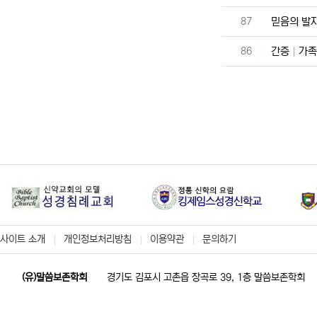
번호
87
믿음의 발
번호
86
간증
가족
사이트 소개
개인정보처리방침
이용약관
문의하기
(유)말씀보존학회
경기도 김포시 고촌읍 장곡로 39, 1층 말씀보존학회