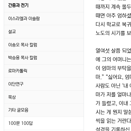
간증과 전기
때까지 계속 몰두
때면 아주 엄하셨
이스라엘과 이슬람
다시 학교로 복귀
설교
노도의 시기를 보
이송오 목사 칼럼
열여섯 살쯤 되었
박승용 목사 칼럼
에 그의 어머니는
이 엄마의 부탁을
로마카톨릭
마.” “싫어요, 
이단연구
사람도 아닌 ‘내
마가 저를 얼마나
묵상
가 들렸고, 이내
기타 글모음
시는 게 뭔지 말
씩을 읽는 거란다
100문 100답
성경을 기록하신 