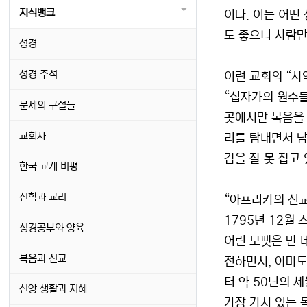
지식뱅크
이다. 이는 어떤
도 좋으니 사람만
성경
성경 주석
이런 교회의 “사
“십자가의 원수들
문제의 구절들
곳에서만 복음을 
교회사
리를 탐내면서 남
감을 잘 못 잡고
한국 교계 비평
신학과 교리
“아프리카의 선교사
1795년 12월
성경공부와 양육
어린 모팻은 만 
복음과 선교
전하면서, 아마도
터 약 50년의 
신앙 생활과 지혜
가장 가치 있는 