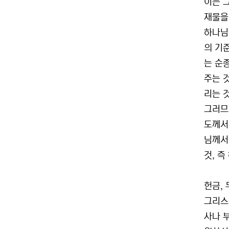
이는 
재물을 
하나님
의 기
는 순
주는 
리는 
그러므
도께서 
님께서
것, 
헌금,
그리스
사나 