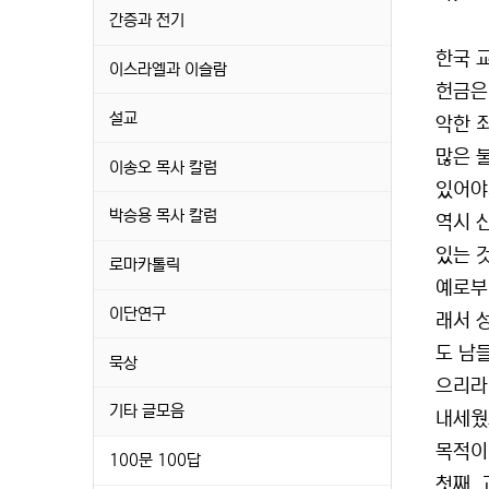
간증과 전기
한국 
이스라엘과 이슬람
헌금은
설교
악한 
많은 
이송오 목사 칼럼
있어야
박승용 목사 칼럼
역시 
있는 
로마카톨릭
예로부
이단연구
래서 
도 남
묵상
으리라!
기타 글모음
내세웠
목적이
100문 100답
첫째,