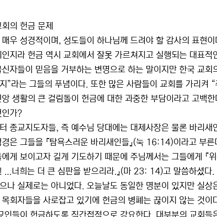
교회의 헌금 문제
 매우 성경적이며, 성도들이 하나님께 드려야 할 감사의 표현이다
죄인지라 헌금 역시 교회에서 잘못 가르쳐지고 실행되는 대표적인
불신자들이 믿음을 거부하는 변명으로 하는 말이지만 한국 교회의 
지”라는 그들의 푸념이다. 또한 많은 사람들이 교회를 가리켜 
신앙 생활의 큰 걸림돌이 헌금에 대한 과중한 부담이라고 고백한다
것인가?
터 종교지도자들, 즉 예수님 당대에는 대제사장은 물론 바리새
성경은 그들을 『탐욕스러운 바리새인들』(눅 16:14)이라고 부
들에게 보이고자 길게 기도하기 때문에 주님께서는 그들에게 『위
 ...너희는 더 큰 심판을 받으리라.』(마 23: 14)고 말씀하셨
으나 실제로는 아니었다. 오늘날도 동일한 명분이 있지만 실상
 목회자들을 사로잡고 있기에 헌금의 병폐는 끊이지 않는 것이다
 교인들이 헌금하도록 직간접적으로 강요한다. 대부분의 교회들