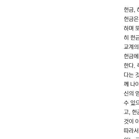
헌금,
헌금은
하며 
히 헌
교계의
헌금에
한다.
다는 
께 나
신의 영
수 있
고, 
것이 
따라서