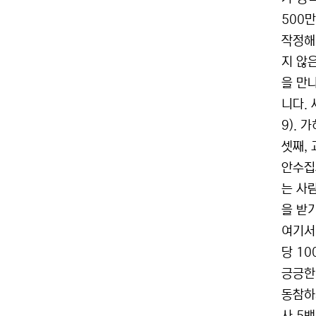
500만
작정해
지 않
을 만
니다.
9). 
셋째,
안수집
는 사
을 받
여기서
당 1
긍긍한
동참하지