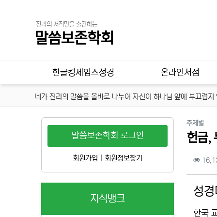
진리의 서적만을 출간하는
말씀보존학회
메인 메뉴
한글킹제임스성경
온라인서점
네가 진리의 말씀을 올바로 나누어 자신이 하나님 앞에 부끄럽지 않
분류
주제별
말씀보존학회 로그인
헌금,
컨텐
회원가입
|
회원정보찾기
16,1
본문
성경
지식뱅크
한국 