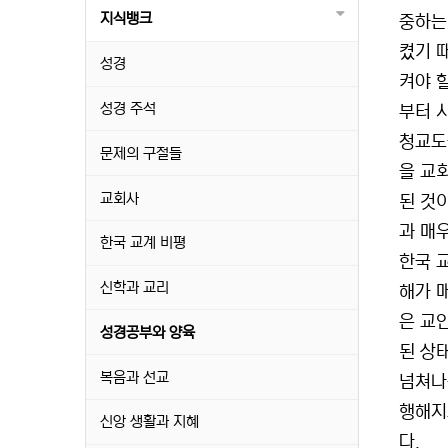
지식뱅크
중하는
켰기 
성경
켜야 
성경 주석
부터 
청교도
문제의 구절들
을 교
교회사
된 것
과 매
한국 교계 비평
한국 
신학과 교리
해가 
은 교
성경공부와 양육
된 상
복음과 선교
넘쳐나
행해지
신앙 생활과 지혜
다.