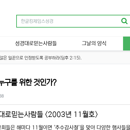
성경대로믿는사람들
그날의 양식
은 일꾼으로 인정받도록 공부하라(딤후 2:15).
 누구를 위한 것인가?
츠 정보
조회
38
대로믿는사람들 <2003년 11월호>
교회들은 해마다 11월이면 ‘추수감사절’을 맞아 다양한 행사들