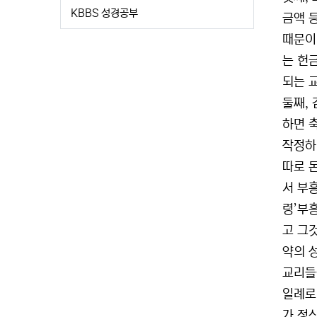
KBBS 성경공부
금액 
때문이
는 헌
되는 
둘째,
하면 
작정하
따로 
서 부
령’부
고 그
약의 
교리들
일례로
가 정