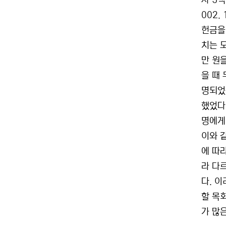
사 5
002.
헌금을
치는 
만 원을
을 때 
명되었
했었다
명에게 
이와 
에 따
라 다
다. 
할 목
가 많