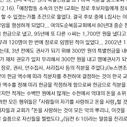
백만 원, 권사 4백만 원의 특별헌금을 요구하여 직분을 줌으로써 
 12.16). ｢예장합동 소속의 인천 I교회는 장로 후보자들에게
 할 수 있겠는가를 조건으로 물었다. 결국 후보 중에 L집사는 
모임을 형성하게 되었다... 여의도순복음교회에서 80년대 중순 
 헌금으로 냈고, 95년에 또 다른 ㅇ씨는 1,700만 원을 냈다고
무려 120명이 한 번에 장로로 임명된 적이 있었다... 2002년
는데, 3년 전에도 권사가 되기 위해 300만 원의 특별헌금을 
가 재차 권유가 있자 무리해서 300만 원을 내고 명예권사가 되
장로, 권사, 안수집사, 서리집사 등의 직분을 주었다｣(뉴스앤조이, 2
같이 헌금 액수에 따라 직분자를 추천하여 결정하는 것이 한국 
라 액수를 정해 미리 헌금을 작정하게 함으로써 헌금으로 직분을 
르지만 적게는 수백만 원에서 많게는 수천에서 억대의 돈을 소위
이러한 모든 행위들은 『사람들이 자기를 사랑하고 돈을 사랑』할 
회자들과 교회가 『돈을 사랑하는 것이 모든 악의 뿌리니, 이것
은 슬픔으로 자신들을 찔렀도다.』(딤전 6:10)라는 말씀을 진리