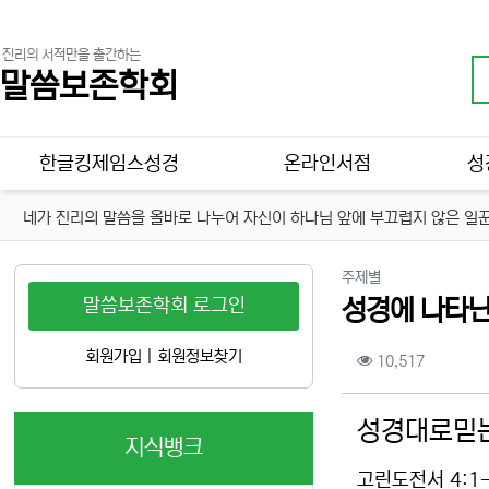
진리의 서적만을 출간하는
말씀보존학회
메인 메뉴
한글킹제임스성경
온라인서점
성
네가 진리의 말씀을 올바로 나누어 자신이 하나님 앞에 부끄럽지 않은 일꾼
분류
주제별
말씀보존학회 로그인
성경에 나타난
컨텐츠 정보
회원가입
|
회원정보찾기
조회
10,517
본문
성경대로믿는
지식뱅크
고린도전서 4:1