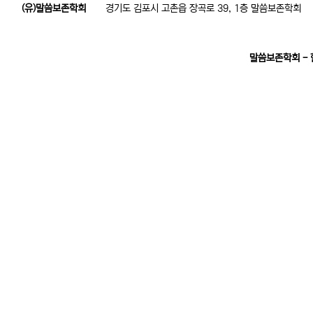
(유)말씀보존학회
경기도 김포시 고촌읍 장곡로 39, 1층 말씀보존학회
말씀보존학회 -