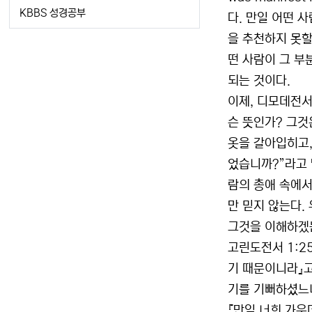
KBBS 성경공부
다. 만일 어떤 
을 추천하지 못할
떤 사람이 그 부
되는 것이다.
이제, 디모데전서
슨 뜻인가? 그것
옷을 갈아입히고,
었습니까?”라고 
람의 총애 속에서
만 믿지 않는다.
그것을 이해하겠는
고린도전서 1:2
기 때문이니라』고
기를 기뻐하셨느니
『만일 너희 가운