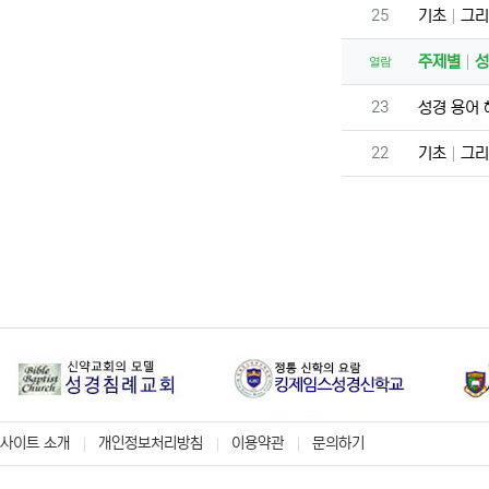
번호
25
기초
그리
주제별
성
열람
번호
23
성경 용어
번호
22
기초
그리
사이트 소개
개인정보처리방침
이용약관
문의하기