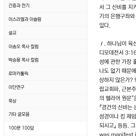
간증과 전기
서 그 신비를 지
기의 은행구좌와 
이스라엘과 이슬람
있다.
설교
Ι. 하나님이 육
이송오 목사 칼럼
디모데전서 3:1
박승용 목사 칼럼
성에 관한 가장 
나도 없기 때문에
로마카톨릭
상하지 않은가? 
이단연구
립교회파, 근본주
의 헬라어 원문”
묵상
『경건의 신비는 
기타 글모음
성경이나 킹 제임스
되시고』 등등. 
100문 100답
was manife