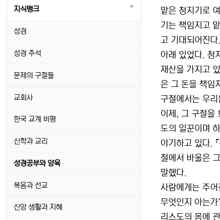
지식뱅크
맡은 청지기로 여
기는 책임지고 맡
성경
고 기대되어진다.
성경 주석
아래 있었다. 청
재산을 가지고 있
문제의 구절들
은 그 돈을 책임
교회사
구절에서는 우리
이제, 그 구절을
한국 교계 비평
도의 일꾼이며 하
신학과 교리
야기하고 있다. 
절에서 바울은 그
성경공부와 양육
말했다.
복음과 선교
사람에게는 주어진
무엇인지 아는가?
신앙 생활과 지혜
리스도의 몸에 관