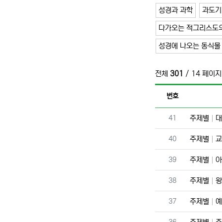
성경과 과학
과도기
다가오는 적그리스도의
성경에 나오는 동식물
전체
301
/ 14 페이지
번호
번호
41
주제별
대
번호
40
주제별
교
번호
39
주제별
아
번호
38
주제별
왕
번호
37
주제별
예
번호