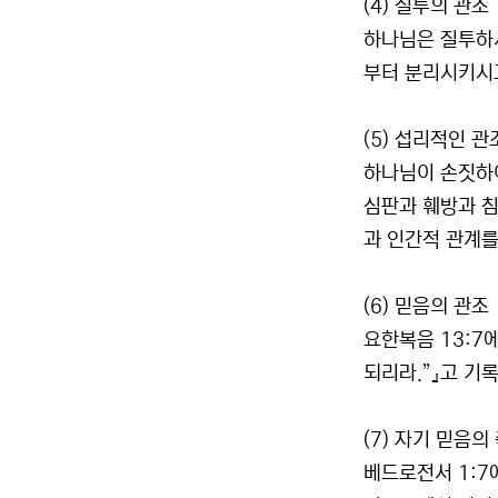
(4) 질투의 관조
하나님은 질투하시
부터 분리시키시
(5) 섭리적인 관
하나님이 손짓하여
심판과 훼방과 침
과 인간적 관계를
(6) 믿음의 관조
요한복음 13:7
되리라.”』고 기
(7) 자기 믿음의
베드로전서 1:7