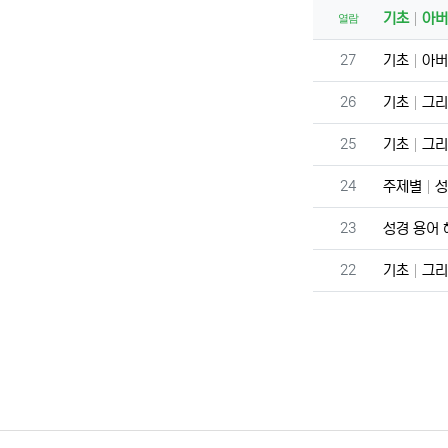
기초
아버
열람
번호
27
기초
아버
번호
26
기초
그리
번호
25
기초
그리
번호
24
주제별
성
번호
23
성경 용어
번호
22
기초
그리