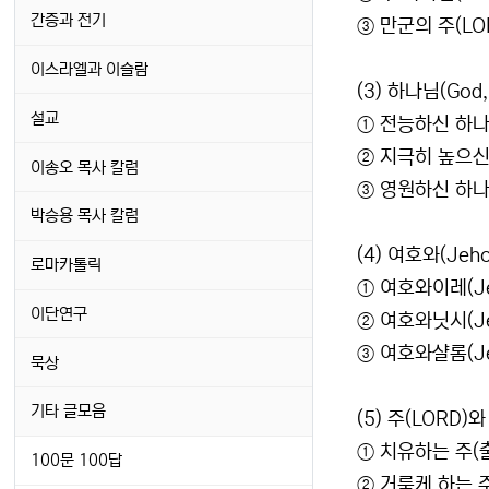
간증과 전기
③ 만군의 주(LOR
이스라엘과 이슬람
(3) 하나님(Go
설교
① 전능하신 하나님(
② 지극히 높으신 하
이송오 목사 칼럼
③ 영원하신 하나님(
박승용 목사 칼럼
(4) 여호와(Je
로마카톨릭
① 여호와이레(Jeh
이단연구
② 여호와닛시(Jeh
③ 여호와샬롬(Je
묵상
기타 글모음
(5) 주(LORD
① 치유하는 주(출
100문 100답
② 거룩케 하는 주