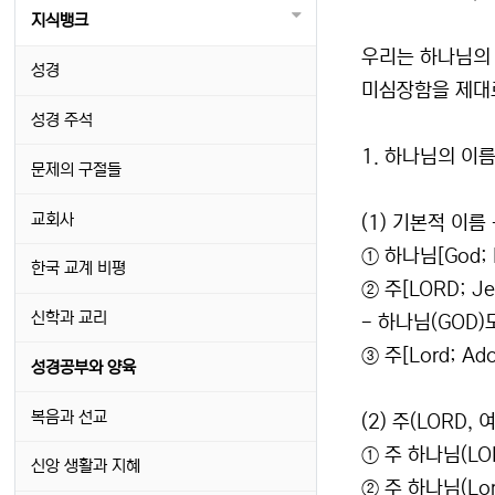
지식뱅크
우리는 하나님의 
성경
미심장함을 제대로
성경 주석
1. 하나님의 이
문제의 구절들
교회사
(1) 기본적 이름
① 하나님[God; E
한국 교계 비평
② 주[LORD; J
신학과 교리
- 하나님(GOD)
③ 주[Lord; A
성경공부와 양육
복음과 선교
(2) 주(LORD
① 주 하나님(LO
신앙 생활과 지혜
② 주 하나님(Lo