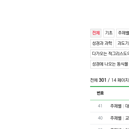
전체
기초
주제
성경과 과학
과도기
다가오는 적그리스도의
성경에 나오는 동식물
전체
301
/ 14 페이지
번호
번호
41
주제별
대
번호
40
주제별
교