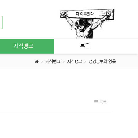
지식뱅크
복음
지식뱅크
지식뱅크
성경공부와 양육
목록