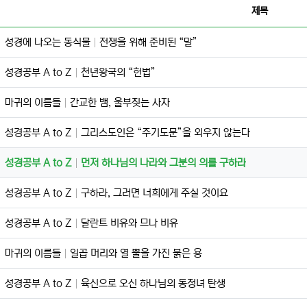
제목
성경에 나오는 동식물
전쟁을 위해 준비된 “말”
성경공부 A to Z
천년왕국의 “헌법”
마귀의 이름들
간교한 뱀, 울부짖는 사자
성경공부 A to Z
그리스도인은 “주기도문”을 외우지 않는다
성경공부 A to Z
먼저 하나님의 나라와 그분의 의를 구하라
성경공부 A to Z
구하라, 그러면 너희에게 주실 것이요
성경공부 A to Z
달란트 비유와 므나 비유
마귀의 이름들
일곱 머리와 열 뿔을 가진 붉은 용
성경공부 A to Z
육신으로 오신 하나님의 동정녀 탄생