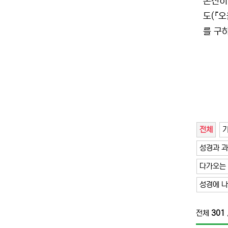
온전히
도(『
를 구
전체
성경과 
다가오는
성경에 
전체
301