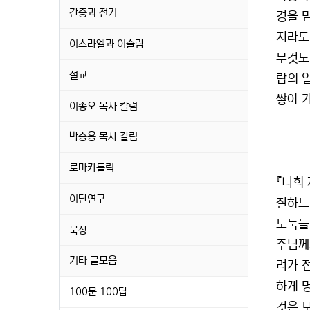
간증과 전기
경을 
지라도
이스라엘과 이슬람
무것도
설교
람의 일
쌓아 
이송오 목사 칼럼
박승용 목사 칼럼
로마카톨릭
『너희
이단연구
질하느
도둑들
묵상
주님께
기타 글모음
려가 
하게 명
100문 100답
것은 