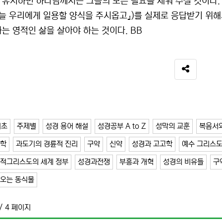
 유지하면 하나님께서는 그들의 모든 필요를 채워 주실 것이다. 
오늘 우리에게 일용할 양식을 주시옵고』)를 실제로 응답받기 위
하는 영적인 삶을 살아야 하는 것이다. BB
SNS 공유
기초
주제별
성경 용어 해설
성경공부 A to Z
성막의 교훈
복음서
과학
과도기의 경륜적 진리
구약
신약
성경과 고고학
예수 그리스도
 적그리스도의 세계 정부
성경과전쟁
부흥과 개혁
성경의 비유들
구
나오는 동식물
/ 4 페이지