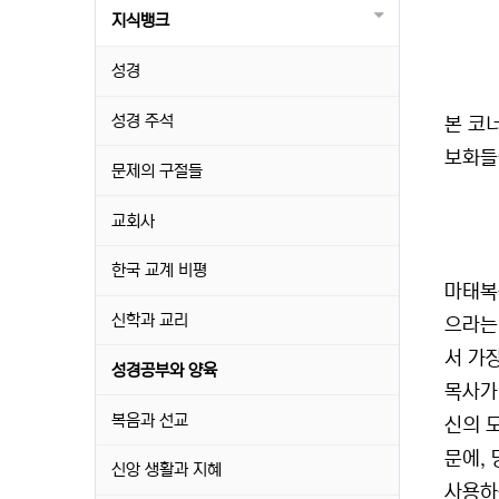
지식뱅크
성경
성경 주석
본 코
보화들
문제의 구절들
교회사
한국 교계 비평
마태복
신학과 교리
으라는
서 가
성경공부와 양육
목사가
복음과 선교
신의 
문에,
신앙 생활과 지혜
사용하