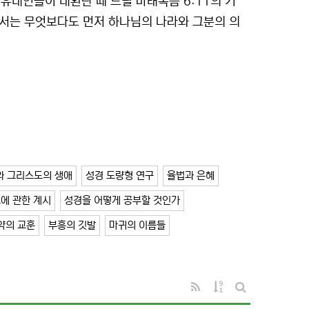
유대인들이 대환란 때 드릴 마태복음 6:11의 기
해서는 무엇보다도 먼저 하나님의 나라와 그분의 의
와 그리스도의 생애
성경 도량형 연구
율법과 은혜
에 관한 계시
성경을 어떻게 공부할 것인가
약의 교훈
부흥의 깃발
마귀의 이름들
RSS
게시물 정렬
게시판 검색