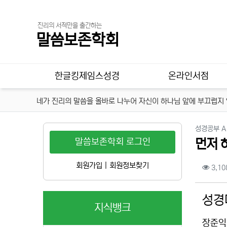
진리의 서적만을 출간하는
말씀보존학회
메인 메뉴
한글킹제임스성경
온라인서점
네가 진리의 말씀을 올바로 나누어 자신이 하나님 앞에 부끄럽지 않
성경공부 A 
말씀보존학회 로그인
먼저 
컨텐
회원가입
|
회원정보찾기
3,10
본문
성경
지식뱅크
장준익