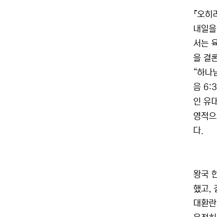
『오히
내일을 
서는 
을 결
“하나
음 6
인 유
영적으
다.
왕국 
했고,
대환란