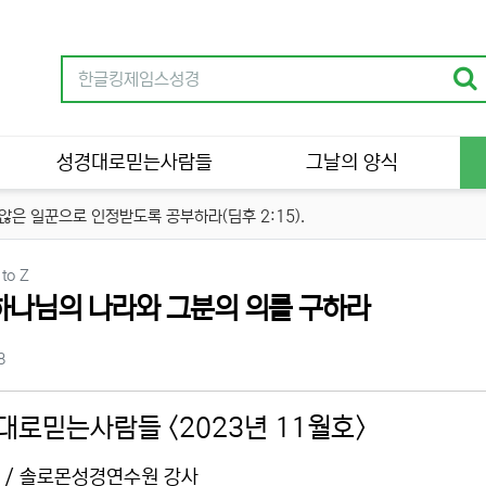
성경대로믿는사람들
그날의 양식
은 일꾼으로 인정받도록 공부하라(딤후 2:15).
분류
to Z
하나님의 나라와 그분의 의를 구하라
츠 정보
조회
8
대로믿는사람들 <2023년 11월호>
 / 솔로몬성경연수원 강사