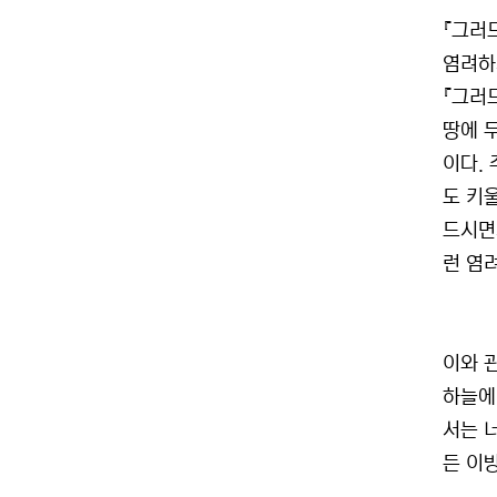
『그러
염려하
『그러
땅에 
이다.
도 키
드시면
런 염
이와 
하늘에
서는 너
든 이