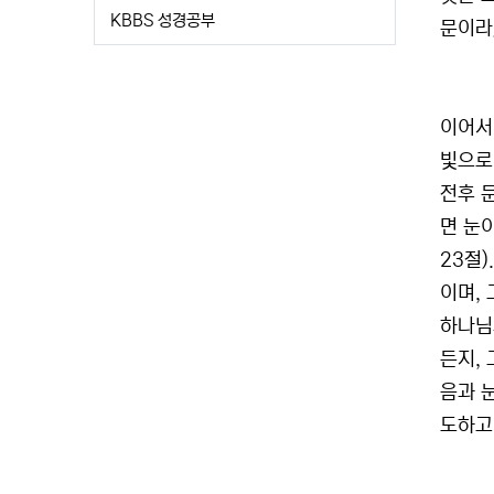
KBBS 성경공부
문이라』
이어서
빛으로 
전후 
면 눈
23절)
이며,
하나님
든지,
음과 
도하고