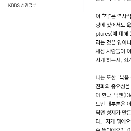
KBBS 성경공부
이 “책”은 역사
령에 있어서도 옳다
ptures)에 
리는 것은 영이니,
세상 사람들이 이
지게 하든지, 죄
나는 또한 “복음
전파의 중요성을 
야 한다. 딕맨(
도인 대부분은 이
딕맨 형제가 만든
다. “저게 뭐예요
슨 뜻이에요?” 