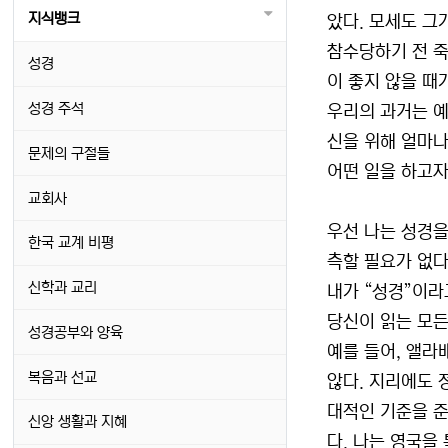
지식뱅크
았다. 모세도 그
참수당하기 전 죽음
성경
이 좋지 않을 때가
성경 주석
우리의 과거는 예
신을 위해 얼마나
문제의 구절들
어떤 일을 하고자
교회사
우선 나는 성경을
한국 교계 비평
측할 필요가 없다
신학과 교리
내가 “성경”이라
당신이 읽는 모든
성경공부와 양육
예를 들어, 앨라
복음과 선교
않다. 지리에도 
대적인 기준을 준
신앙 생활과 지혜
다. 나는 영국을