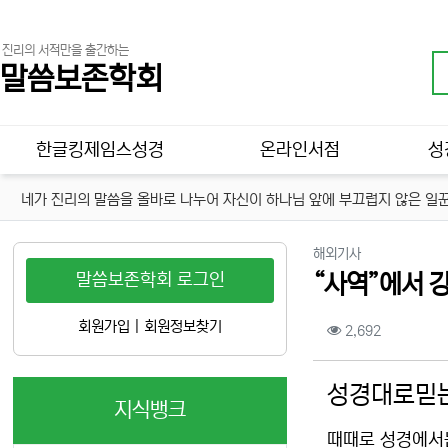
진리의 서적만을 출간하는
말씀보존학회
메인 메뉴
한글킹제임스성경
온라인서점
성
네가 진리의 말씀을 올바로 나누어 자신이 하나님 앞에 부끄럽지 않은 일꾼
분류
해외기사
말씀보존학회 로그인
“사역”에서 
컨텐츠 정보
회원가입
|
회원정보찾기
조회
2,692
본문
성경대로믿는
지식뱅크
때때로 성경에서는