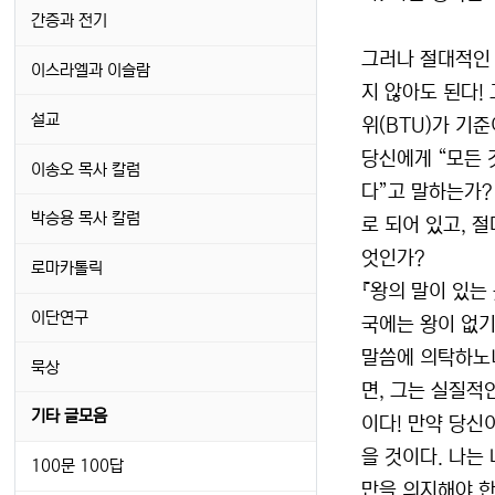
간증과 전기
그러나 절대적인 
이스라엘과 이슬람
지 않아도 된다!
설교
위(BTU)가 기
당신에게 “모든 
이송오 목사 칼럼
다”고 말하는가?
박승용 목사 칼럼
로 되어 있고, 
엇인가?
로마카톨릭
『왕의 말이 있는
이단연구
국에는 왕이 없기
말씀에 의탁하노니
묵상
면, 그는 실질적
기타 글모음
이다! 만약 당신
을 것이다. 나는
100문 100답
만을 의지해야 한