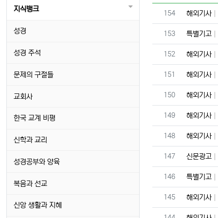
지식뱅크
번호
154
해외기사
성경
번호
153
특별기고
성경 주석
번호
152
해외기사
번호
문제의 구절들
151
해외기사
번호
150
해외기사
교회사
번호
149
해외기사
한국 교계 비평
번호
148
해외기사
신학과 교리
번호
147
신문광고
성경공부와 양육
번호
146
특별기고
복음과 선교
번호
145
해외기사
신앙 생활과 지혜
번호
144
해외기사