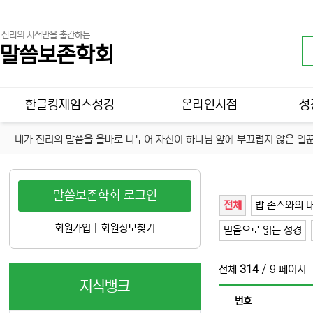
진리의 서적만을 출간하는
말씀보존학회
메인 메뉴
한글킹제임스성경
온라인서점
성
네가 진리의 말씀을 올바로 나누어 자신이 하나님 앞에 부끄럽지 않은 일꾼
말씀보존학회 로그인
전체
밥 존스와의 
회원가입
|
회원정보찾기
믿음으로 읽는 성경
전체
314
/ 9 페이지
지식뱅크
번호