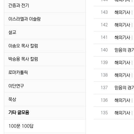
간증과 전기
번호
143
해외기사
이스라엘과 이슬람
번호
142
해외기사
설교
번호
141
해외기사
이송오 목사 칼럼
번호
140
믿음의 경
박승용 목사 칼럼
번호
139
해외기사
로마카톨릭
번호
138
해외기사
이단연구
번호
137
믿음의 경
묵상
번호
136
해외기사
번호
기타 글모음
135
해외기사
100문 100답