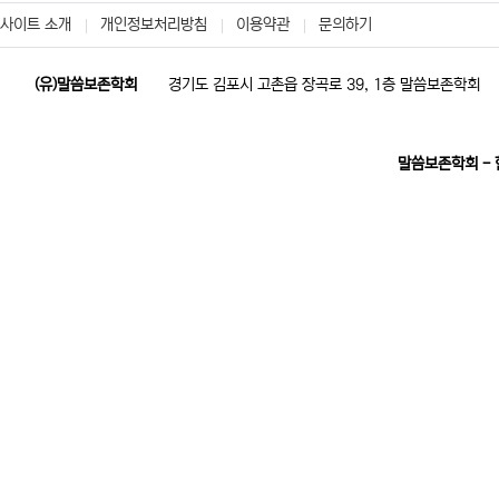
사이트 소개
개인정보처리방침
이용약관
문의하기
(유)말씀보존학회
경기도 김포시 고촌읍 장곡로 39, 1층 말씀보존학회
말씀보존학회 -