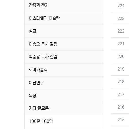
간증과 전기
번호
224
이스라엘과 이슬람
번호
223
번호
설교
222
번호
221
이송오 목사 칼럼
번호
220
박승용 목사 칼럼
번호
219
로마카톨릭
번호
218
이단연구
번호
217
묵상
번호
216
기타 글모음
번호
215
100문 100답