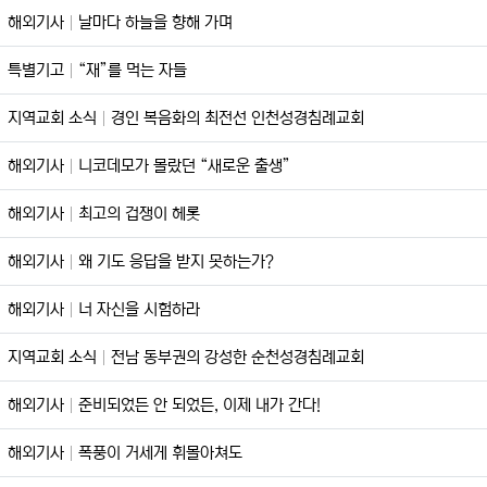
해외기사
날마다 하늘을 향해 가며
특별기고
“재”를 먹는 자들
지역교회 소식
경인 복음화의 최전선 인천성경침례교회
해외기사
니코데모가 몰랐던 “새로운 출생”
해외기사
최고의 겁쟁이 헤롯
해외기사
왜 기도 응답을 받지 못하는가?
해외기사
너 자신을 시험하라
지역교회 소식
전남 동부권의 강성한 순천성경침례교회
해외기사
준비되었든 안 되었든, 이제 내가 간다!
해외기사
폭풍이 거세게 휘몰아쳐도