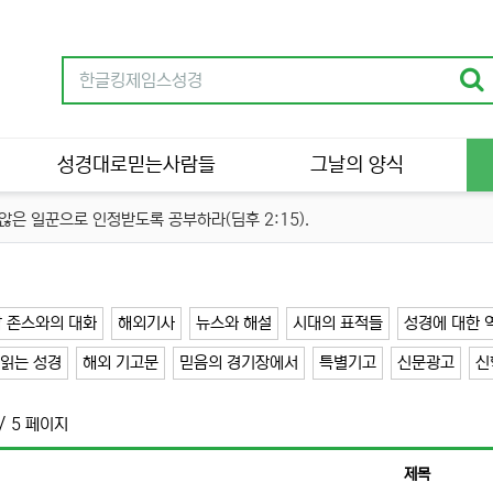
성경대로믿는사람들
그날의 양식
은 일꾼으로 인정받도록 공부하라(딤후 2:15).
 존스와의 대화
해외기사
뉴스와 해설
시대의 표적들
성경에 대한 
읽는 성경
해외 기고문
믿음의 경기장에서
특별기고
신문광고
신
/ 5 페이지
제목