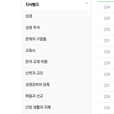
지식뱅크
번호
234
성경
번호
233
성경 주석
번호
232
문제의 구절들
번호
231
교회사
번호
230
한국 교계 비평
번호
229
신학과 교리
번호
228
성경공부와 양육
번호
227
복음과 선교
번호
226
신앙 생활과 지혜
번호
225