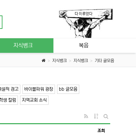
지식뱅크
복음
지식뱅크
지식뱅크
기타 글모음
역설적 경고
바이블파워 광장
bb 글모음
학생 칼럼
지역교회 소식
RSS
게시물 정렬
게시판 검색
조회