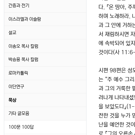
간증과 전기
다. 『온 땅아,
하며 노래하라. 
이스라엘과 이슬람
과 그 안에 거하
설교
서 재림하시면 
에 속박되어 있지
이송오 목사 칼럼
것이다(사 11:6-
박승용 목사 칼럼
시편 98편은 성
로마카톨릭
는 “주 예수 그
이단연구
과 그의 거룩한 
러나게 나타내셨도
묵상
을 보았도다』(1
기타 글모음
전한 것을 누가 
난을 예언한 것이
100문 100답
로 『그의 오른손』