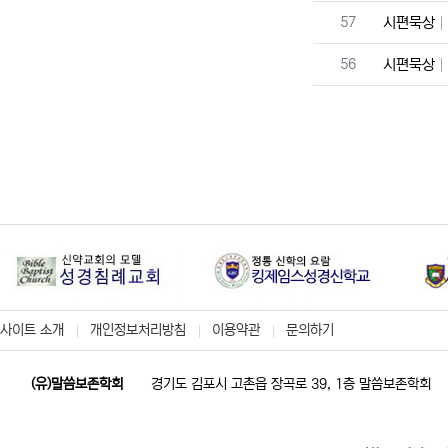
번호
57
시편묵상
번호
56
시편묵상
사이트 소개
개인정보처리방침
이용약관
문의하기
(유)말씀보존학회
경기도 김포시 고촌읍 장곡로 39, 1층 말씀보존학회