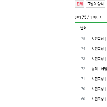
전체
그날의 양식
전체
75
/ 1 페이지
번호
번호
75
시편묵상
번호
74
시편묵상
번호
73
시편묵상
번호
72
쉼터
세월
번호
71
시편묵상
번호
70
시편묵상
번호
69
시편묵상