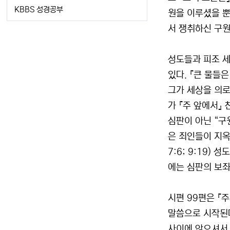
KBBS 성경공부
원을 이루셨을 뿐
서 쟁취하신 구원
성도들과 피조 세
있다. 『큰 물들
그가 세상을 의로
가 『주 앞에서』
심판이 아닌 “구원
은 죄인들이 지옥
7:6; 9:19
에는 심판의 보좌
시편 99편은 『
말씀으로 시작된다
사이에 앉으셔서 