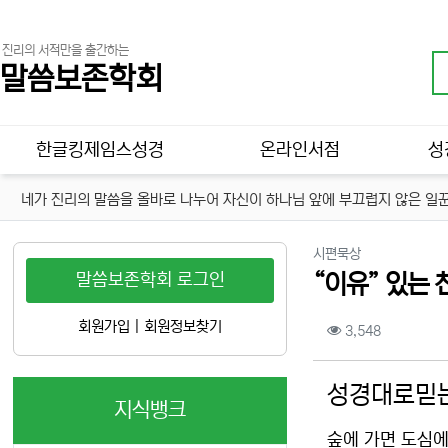
진리의 서적만을 출간하는
말씀보존학회
메인 메뉴
한글킹제임스성경
온라인서점
성
네가 진리의 말씀을 올바로 나누어 자신이 하나님 앞에 부끄럽지 않은 일꾼
분류
시편묵상
말씀보존학회 로그인
“이유” 있는 
컨텐츠 정보
회원가입
|
회원정보찾기
조회
3,548
본문
성경대로믿는
지식뱅크
숲에 가면 도심에