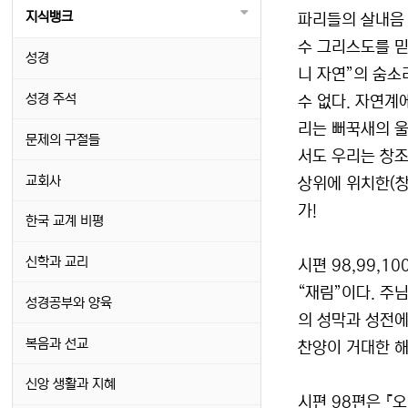
지식뱅크
파리들의 살내음 
수 그리스도를 믿
성경
니 자연”의 숨소
성경 주석
수 없다. 자연계
리는 뻐꾹새의 
문제의 구절들
서도 우리는 창조
교회사
상위에 위치한(창
가!
한국 교계 비평
신학과 교리
시편 98,99,
“재림”이다. 주
성경공부와 양육
의 성막과 성전에
복음과 선교
찬양이 거대한 해
신앙 생활과 지혜
시편 98편은 『