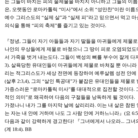
는 그들이 바치는 피의 술제물을 바치지 아니하고 그들의 이름들
은, 오랫동안 로마카톨릭 “미사”에서 소위 “성만찬”이란 이
예수 그리스도의 “실제 살”과 “실제 피”라고 믿으면서 먹고 마
의식을 통해 “피의 축제”를 즐기고 있는 것이다.
『정녕, 그들이 자기 아들들과 자기 딸들을 마귀들에게 제물로 
나안의 우상들에게 제물로 바쳤으니 그 땅이 피로 오염되었도다』(시
서 가죽을 벗겨 내는도다. 그들이 백성의 뼈를 부수어 잘게 다
3). 살육당한 유대인들이 마귀들에게 제물로 바쳐질 뿐 아니라 
리는 적그리스도가 세상 전면에 등장하여 예루살렘 성전 안에 
(살후 2:3,4), 그의 “살인 특공대”가 붙잡은 유대인들을 제
가증스러운 “로마카톨릭 미사”를 대대적으로 집전할 것이다. 
적인 의미”로 왜곡하여 다음의 구절들을 낭독하게 될 것이다. 
가졌나니 내가 그를 마지막 날에 살리리라. 이는 내 살은 참된 
는 자는 내 안에 거하며 나도 그 사람 안에 거하느니라』(요 6:
다음과 같이 강력하게 경고한다! 『그녀에게서 나오라... 그
(계 18:4). BB