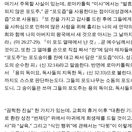
여기서 주목할 사실이 있는데, 로마카톨릭 “미사”에서는 “발효된
되지 않은 포도주,” 곧 “포도즙”을 사용한다는 점이다[성경에서 “
즙”으로 사용됨]. 『또 잔을 가지고 감사를 드린 후에 그들에
을 사하심으로 인하여 많은 사람을 위해 흘리는 나의 새 언약의
희와 함께 나의 아버지의 왕국에서 새 것으로 마시는 그 날까지
라』(마 26:27-29). 『이 포도 열매에서 난 것』, 곧 예수
것이고, 또한 그 열매를 손으로 직접 짜서 “잔”에 담아 제자
“포도주”는 포도송이를 잔에 대고 짜서 담은 “포도즙”이다. 성경은 
도의 순수한 피』(신 32:14)라고 말씀한다. 반면에 로마카톨릭
서 『용의 독이요, 독사들의 지독한 독』(신 32:33)으로 불
까지도 스스로 판단하는도다. 그들의 포도나무는 소돔의 포도나
도니, 그 송이들은 쓰며 그들의 포도주는 용의 독이요, 독사들의 지
“끔찍한 진실” 한 가지가 있는데, 교회의 휴거 이후 “대환란
로 환란 성전 “번제단” 위에서 마귀에게 희생제를 드릴 것이고,
사”와 “살육,” 그리고 “식인 행위”에 관해서는 “다윗”이 이