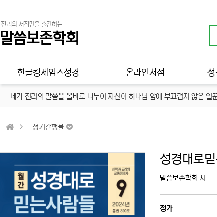
진리의 서적만을 출간하는
말씀보존학회
메인 메뉴
한글킹제임스성경
온라인서점
성
네가 진리의 말씀을 올바로 나누어 자신이 하나님 앞에 부끄럽지 않은 일꾼
정기간행물
성경대로믿는
말씀보존학회 저
정가