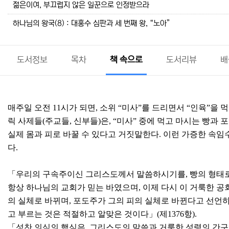
젊은이여, 부끄럽지 않은 일꾼으로 인정받으라
하나님의 왕국(8) : 대홍수 심판과 세 번째 왕, “노아”
도서정보
목차
책 속으로
도서리뷰
배
매주일 오전 11시가 되면, 소위 “미사”를 드리면서 “인육”을 
릭 사제들(주교들, 신부들)은, “미사” 중에 먹고 마시는 빵
실제 몸과 피로 바꿀 수 있다고 거짓말한다. 이런 가증한 속임수는
다.
「우리의 구속주이신 그리스도께서 말씀하시기를, 빵의 형태로
항상 하나님의 교회가 믿는 바였으며, 이제 다시 이 거룩한 
의 실체로 바뀌며, 포도주가 그의 피의 실체로 바뀐다고 선언
고 부르는 것은 적절하고 알맞은 것이다」(제1376항).
「성찬 의식의 핵심은, 그리스도의 말씀과 거룩한 성령의 간구에