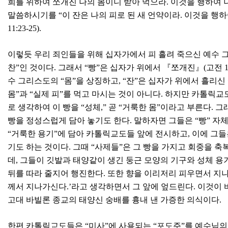
희를 위하여 쪼개진 나의 몸이니 받아 먹으라. 이것을 행하여 
말씀하시기를 “이 잔은 나의 피로 된 새 언약이라. 이것을 행
11:23-25).
이렇듯 우리 죄인들을 위해 십자가에서 피 흘려 죽으신 예수 
찬”인 것이다. 그래서 “빵”은 십자가 위에서 『쪼개진』(고전 
수 그리스도의 “몸”을 상징하고, “잔”은 십자가 위에서 흘리신
몸”과 “실제 피”를 먹고 마시는 것이 아니다. 하지만 카톨릭교도
로 생각하여 이 빵을 “성체,” 곧 “거룩한 몸”이라고 부른다. 
빵을 정성스럽게 담아 놓기도 한다. 말하자면 그들은 “빵” 자체
“거룩한 용기”에 담아 카톨릭교도들 앞에 전시하고, 이에 그들
기도 하는 것이다. 그때 “사제들”은 그 빵을 가지고 회중을 
데, 그들이 깃발과 태양같이 생긴 둥근 모양의 기구와 성체 용
뒤를 따라 줄지어 행진한다. 또한 향을 이리저리 피우면서 지나갈
께서 지나가신다.’라고 생각하면서 그 앞에 엎드린다. 이것이 바
고대 바빌론 종교의 태양신 숭배를 흉내 낸 가증한 의식이다.
한편 카톨릭교도들은 “미사”에 사용되는 “포도주”를 예수님의 