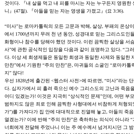
것이다. 『내 살을 먹고 내 피를 마시는 자는 누구든지 영원한 
니』(47절). 『아들을 믿는 자는 영생을 가졌고』(요 3:36).
“미사”는 로마카톨릭의 모든 고문과 박해, 살상, 부패의 온상이다
에서 1700년까지 무려 천 년 동안, 성경대로 믿는 그리스도인
화형이나 참수를 당해야 했던 것이다. 이런 끔찍한 살상을 서슴지
사”에 관한 공식적인 입장을 다음과 같이 표명하고 있다. “그
다. 이상 세 희생제들은 동일한 희생과 동일한 사제와 동일한 제
만찬”에서 기원한 “주의 만찬”은, 마귀들의 소굴인 “로마카톨릭
지” 않다!
우선 1828년에 출간된 <웹스터 사전>에 따르면, “미사”라는 단
다. 십자가에서 피 흘려 죽으신 예수 그리스도의 고난과 죽음을
어디 있겠는가! 이것은 지극히 “상식적인 문제”인데, 어떤 부
범하지도 않은 죄로 인해 끔찍한 사형대에서 비참하게 처형되었
가”)를 가져다가 집 안에 대대적으로 진열해 놓고, 아들의 죽음
열겠는가? 이에 반해 “주의 만찬”은 축하하는 의식이 아니라 
너희에게 전달해 주었나니 이는 주 예수께서 넘겨지시던 그 밤