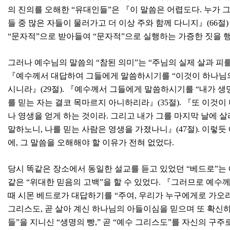
의 진의를 오해한 “유대인들”은 『이 말씀은 어렵도다. 누가 그
들 중 많은 자들이 물러가고 더 이상 주와 함께 다니지』(66절
“문자적”으로 받아들여 “문자적”으로 실행하는 가증한 짓을 
그러나 예수님의 말씀의 “참된 의미”는 “주님의 실제 살과 피를
『예수께서 대답하여 그들에게 말씀하시기를 “이것이 하나님의 
시니라』(29절). 『예수께서 그들에게 말씀하시기를 “내가 생명
를 믿는 자는 결코 목마르지 아니하리라』(35절). 『또 이것이
나 영생을 얻게 하는 것이라. 그리고 내가 그를 마지막 날에 살
말하노니, 나를 믿는 사람은 영생을 가졌나니』(47절). 이렇
에, 그 말씀을 오해해야 할 이유가 전혀 없었다.
당시 똑같은 장소에서 동일한 설교를 듣고 있었던 “베드로”는
같은 “위대한 믿음의 고백”을 할 수 있었다. 『그러므로 예수
때 시몬 베드로가 대답하기를 “주여, 우리가 누구에게로 가오
그리스도, 곧 살아 계신 하나님의 아들이심을 믿으며 또 확신하나
들”을 지니신 “생명의 빵,” 곧 “예수 그리스도”를 자신의 구주