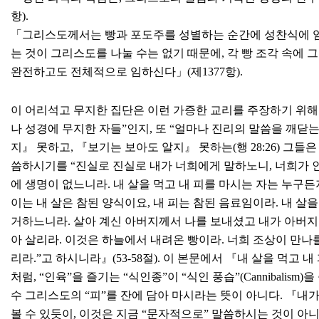
항).
「그리스도께서는 빵과 포도주를 성별하는 순간에 성찬식에 임재
는 것이 그리스도를 나눌 수는 없기 때문에, 각 빵 조각 속
완전하고도 전체적으로 임하신다」(제1377항).
이 어리석고 무지한 집단은 이런 가증한 교리를 주장하기 위해 
나 성경에 무지한 자들”인지, 또 “얼마나 진리의 말씀을 깨닫
지』 못하고, 『보기는 보아도 알지』 못하는(행 28:26) 그
씀하시기를 “진실로 진실로 내가 너희에게 말하노니, 너희가 인
에 생명이 없느니라. 내 살을 먹고 내 피를 마시는 자는 누구
이는 내 살은 참된 양식이요, 내 피는 참된 음료임이라. 내 살을
거하느니라. 살아 계신 아버지께서 나를 보내셨고 내가 아버지
아 살리라. 이것은 하늘에서 내려온 빵이라. 너희 조상이 만나를
리라.”고 하시니라』(53-58절). 이 본문에서 『내 살을 먹고 내
처럼, “인육”을 즐기는 “식인종”이 “식인 풍습”(Cannibalism
수 그리스도의 “피”를 잔에 담아 마시라는 뜻이 아니다. 『내
볼 수 있듯이, 이것은 지금 “문자적으로” 말씀하시는 것이 아니