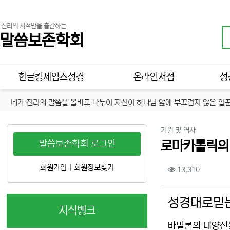
진리의 서적만을 출간하는
말씀보존학회
메인 메뉴
한글킹제임스성경
온라인서점
성
네가 진리의 말씀을 올바로 나누어 자신이 하나님 앞에 부끄럽지 않은 일꾼
분류
기원 및 역사
말씀보존학회 로그인
로마카톨릭의 
컨텐츠 정보
회원가입
|
회원정보찾기
조회
13,310
본문
성경대로믿는
지식뱅크
바빌론의 태양신