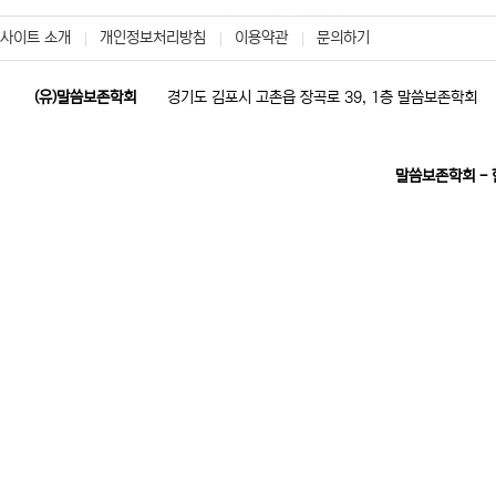
사이트 소개
개인정보처리방침
이용약관
문의하기
(유)말씀보존학회
경기도 김포시 고촌읍 장곡로 39, 1층 말씀보존학회
말씀보존학회 -