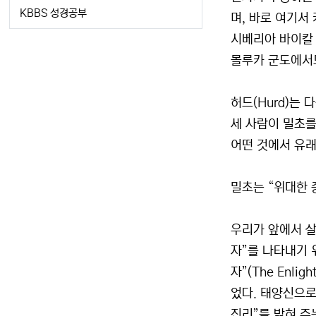
KBBS 성경공부
며, 바로 여기서
시베리아 바이칼 
몰루카 군도에서도
허드(Hurd)는
세 사람이 밀초를
어떤 것에서 유래
밀초는 “위대한
우리가 앞에서 살
자”를 나타내기 
자”(The Enl
었다. 태양신으로
진리”를 밝혀 주