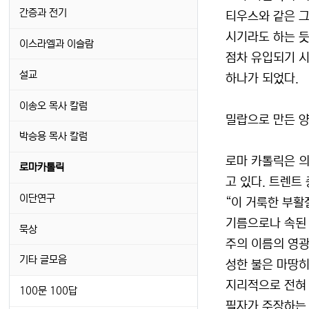
간증과 전기
티우스와 같은 
시기라도 하는 듯
이스라엘과 이슬람
점차 유입되기 시
설교
하나가 되었다.
이송오 목사 칼럼
밀랍으로 만든 
박승용 목사 칼럼
로마 카톨릭은 의
로마카톨릭
고 있다. 트렌트
이단연구
“이 거룩한 부활
기름으로나 속된 
묵상
주의 이름의 영광
기타 글모음
성한 불은 마땅히
지리적으로 전혀 
100문 100답
필자가 주장하는 