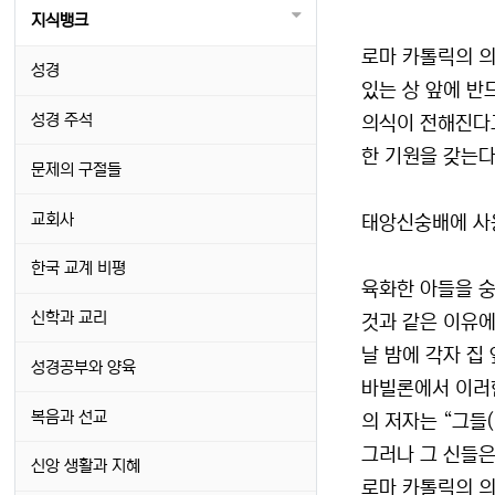
지식뱅크
로마 카톨릭의 의
성경
있는 상 앞에 반드
성경 주석
의식이 전해진다고
한 기원을 갖는다
문제의 구절들
교회사
태앙신숭배에 사
한국 교계 비평
육화한 아들을 숭
신학과 교리
것과 같은 이유
날 밤에 각자 집
성경공부와 양육
바빌론에서 이러한 
복음과 선교
의 저자는 “그들
그러나 그 신들은
신앙 생활과 지혜
로마 카톨릭의 의