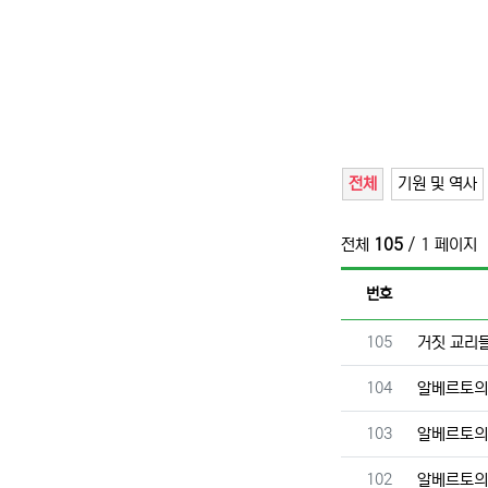
전체
기원 및 역사
전체
105
/ 1 페이지
번호
번호
105
거짓 교리
번호
104
알베르토의
번호
103
알베르토의
번호
102
알베르토의