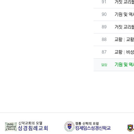
번호
91
거짓 교리
번호
90
기원 및 
번호
89
거짓 교리
번호
88
교황
교황
번호
87
교황
비성
기원 및 
열람