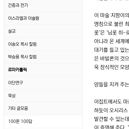
간증과 전기
이 마술 지팡이의
이스라엘과 이슬람
명칭으로 불린 최
설교
롯’은 ‘님롯 히
아니라 온 세계에 
이송오 목사 칼럼
대기를 들고 있는
박승용 목사 칼럼
은 바빌론의 것으
욱 장식적인 모양
로마카톨릭
이단연구
양들을 지켜 주는
묵상
이집트에서도 마찬
기타 글모음
하듯이 오시리스
발견할 수 있는데,
100문 100답
이 증명해 준다.