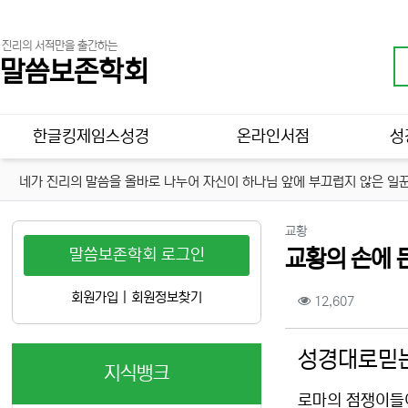
진리의 서적만을 출간하는
말씀보존학회
메인 메뉴
한글킹제임스성경
온라인서점
성
네가 진리의 말씀을 올바로 나누어 자신이 하나님 앞에 부끄럽지 않은 일꾼
분류
교황
말씀보존학회 로그인
교황의 손에 
컨텐츠 정보
회원가입
|
회원정보찾기
조회
12,607
본문
성경대로믿는
지식뱅크
로마의 점쟁이들이