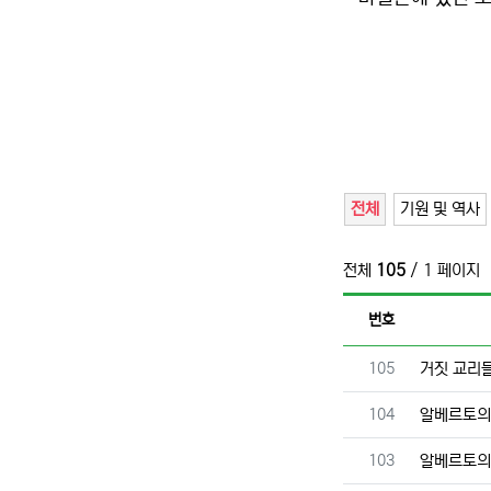
전체
기원 및 역사
전체
105
/ 1 페이지
번호
번호
105
거짓 교리
번호
104
알베르토의
번호
103
알베르토의