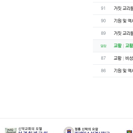
번호
91
거짓 교리
번호
90
기원 및 
번호
89
거짓 교리
교황
교황
열람
번호
87
교황
비성
번호
86
기원 및 