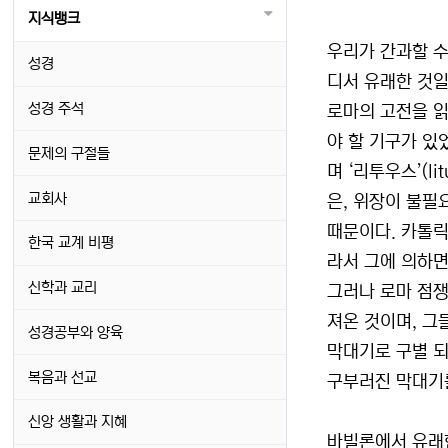
지식뱅크
우리가 간과할 수
성경
디서 유래한 것일
성경 주석
로마의 고전을 읽
야 할 기구가 있
문제의 구절들
며 ‘리투우스’(
교회사
은, 위장이 불필
때문이다. 카톨릭
한국 교계 비평
라서 그에 의하면
신학과 교리
그러나 로마 점쟁이
져온 것이며, 그
성경공부와 양육
막대기로 구별 
복음과 선교
구부러진 막대기
신앙 생활과 지혜
바빌론에서 유래