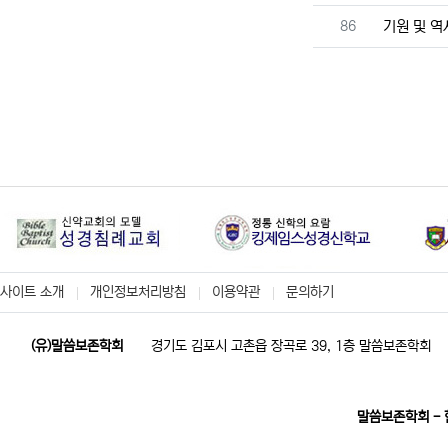
번호
86
기원 및 
사이트 소개
개인정보처리방침
이용약관
문의하기
(유)말씀보존학회
경기도 김포시 고촌읍 장곡로 39, 1층 말씀보존학회
말씀보존학회 -