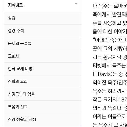
지식뱅크
나 묵주는 로마 
족에게서 발견되는
성경
주를 사용하고 있
성경 주석
음에 대한 이야기
“아내의 죽음에 
문제의 구절들
곳에 그의 사랑하
교회사
리는 황금처럼 광
티벳에서 묵주는 
한국 교계 비평
F. Davis)는
신학과 교리
엮어진 묵주(염주
묵주는 허리까지 
성경공부와 양육
작은 크기의 18
복음과 선교
의식과 똑같다. 
이라는 이름으로 
신앙 생활과 지혜
는 묵주가 그 사