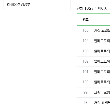
KBBS 성경공부
전체
105
/ 1 페이지
번호
번호
105
거짓 교리
번호
104
알베르토의
번호
103
알베르토의
번호
102
알베르토의
번호
101
알베르토의
번호
100
알베르토의
번호
99
교황
교황
번호
98
거짓 교리