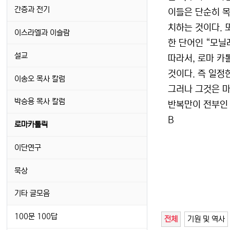
간증과 전기
이들은 단순히 
치하는 것이다. 
이스라엘과 이슬람
한 단어인 “모닐레
설교
따라서, 로마 카
것이다. 즉 일정
이송오 목사 칼럼
그러나 그것은 
박승용 목사 칼럼
반복만이 전부인 
B
로마카톨릭
이단연구
묵상
기타 글모음
100문 100답
전체
기원 및 역사