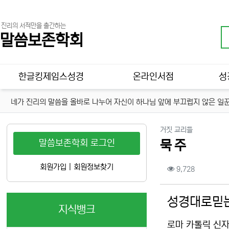
진리의 서적만을 출간하는
말씀보존학회
메인 메뉴
한글킹제임스성경
온라인서점
성
네가 진리의 말씀을 올바로 나누어 자신이 하나님 앞에 부끄럽지 않은 일꾼
분류
거짓 교리들
말씀보존학회 로그인
묵 주
컨텐츠 정보
회원가입
|
회원정보찾기
조회
9,728
본문
성경대로믿는
지식뱅크
로마 카톨릭 신