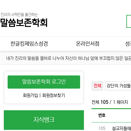
진리의 서적만을 출간하는
말씀보존학회
메인 메뉴
한글킹제임스성경
온라인서점
성
네가 진리의 말씀을 올바로 나누어 자신이 하나님 앞에 부끄럽지 않은 일꾼
말씀보존학회 로그인
전체
강단의 거성들
회원가입
|
회원정보찾기
전체
105
/ 1 페이지
번호
지식뱅크
번호
105
설교자들에