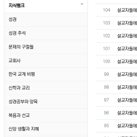
지식뱅크
번호
104
설교자들에
성경
번호
103
설교자들에
성경 주석
번호
102
설교자들에
문제의 구절들
번호
101
설교자들에
교회사
번호
100
설교자들에
번호
한국 교계 비평
99
설교자들에
번호
98
설교자들에
신학과 교리
번호
97
설교자들에
성경공부와 양육
번호
96
설교자들에
복음과 선교
번호
95
설교자들에
신앙 생활과 지혜