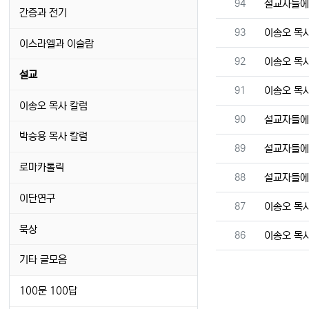
번호
94
설교자들에
간증과 전기
번호
93
이송오 목
이스라엘과 이슬람
번호
92
이송오 목
설교
번호
91
이송오 목
이송오 목사 칼럼
번호
90
설교자들에
박승용 목사 칼럼
번호
89
설교자들에
로마카톨릭
번호
88
설교자들에
이단연구
번호
87
이송오 목
묵상
번호
86
이송오 목
기타 글모음
100문 100답