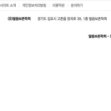
사이트 소개
개인정보처리방침
이용약관
문의하기
(유)말씀보존학회
경기도 김포시 고촌읍 장곡로 39, 1층 말씀보존학회
말씀보존학회 -