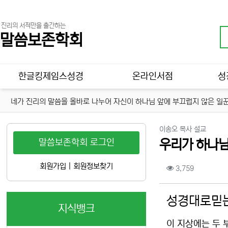
진리의 서적만을 출간하는
말씀보존학회
메인 메뉴
한글킹제임스성경
온라인서점
성
네가 진리의 말씀을 올바로 나누어 자신이 하나님 앞에 부끄럽지 않은 일꾼
분류
이송오 목사 설교
말씀보존학회 로그인
우리가 하나님의
컨텐츠 정보
회원가입
|
회원정보찾기
조회
3,759
본문
성경대로믿는
지식뱅크
이 지상에는 두 