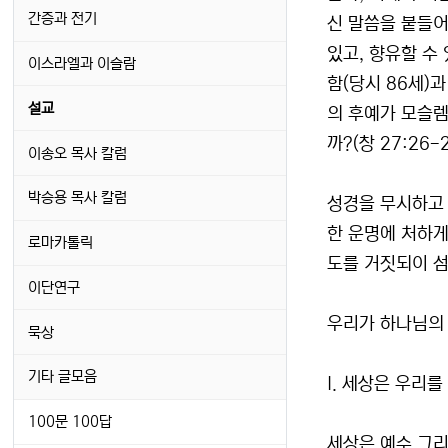
간증과 전기
신 말씀을 붙들어
있고, 향유할 수
이스라엘과 이슬람
함(당시 86세)
설교
의 후예가 모슬렘
까?(창 27:2
이송오 목사 칼럼
박승용 목사 칼럼
성경을 무시하고
한 운명에 처하게
로마카톨릭
도를 거짓되이 섬
이단연구
우리가 하나님의
묵상
기타 글모음
I. 세상은 우리를
100문 100답
세상은 예수 그리