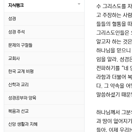
지식뱅크
수 그리스도를 자
고 주장하는 사람
성경
들들의 혈통을 따
성경 주석
그리스도인들은 요
알고자 하는 것은
문제의 구절들
하나님을 믿으니 
교회사
임을 알라. 성경
전파하기를 “네 
한국 교계 비평
라함과 더불어 복을
신학과 교리
다. 그 약속을 
말씀하셨기 때문
성경공부와 양육
복음과 선교
하나님께서 그분의
과 땅이 없어지기
신앙 생활과 지혜
들아, 이제 우리