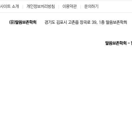
사이트 소개
개인정보처리방침
이용약관
문의하기
(유)말씀보존학회
경기도 김포시 고촌읍 장곡로 39, 1층 말씀보존학회
말씀보존학회 -