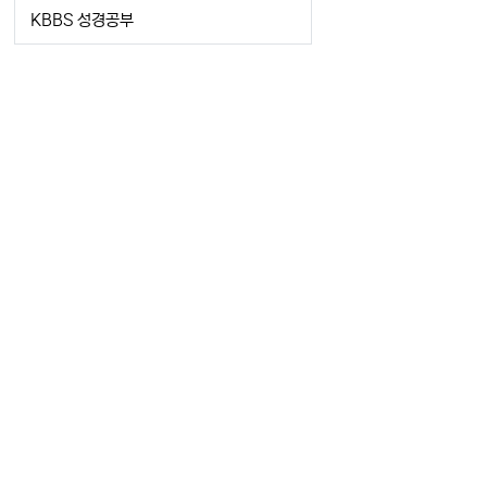
KBBS 성경공부