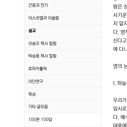
간증과 전기
람은 
사기꾼
이스라엘과 이슬람
지 알
설교
다. 
신다고
이송오 목사 칼럼
에 다
박승용 목사 칼럼
영의 
로마카톨릭
이단연구
I. 하
묵상
우리가
기타 글모음
임시로
다. 예
100문 100답
태풍에