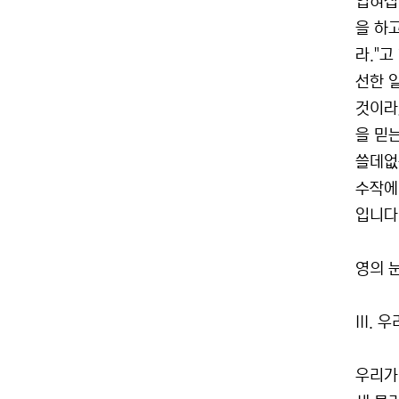
입혀집
을 하
라."
선한 
것이라
을 믿
쓸데없
수작에
입니다
영의 
III.
우리가