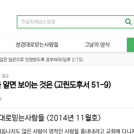
성경대로믿는사람들
그날의 양식
은 일꾼으로 인정받도록 공부하라(딤후 2:15).
분류
 설교
 알면 보이는 것은 (고린도후서 51-9)
츠 정보
조회
3
대로믿는사람들 <2014년 11월호>
거듭나지도 않은 사람이 영적인 사람을 흉내내려고 교회에 다니지만