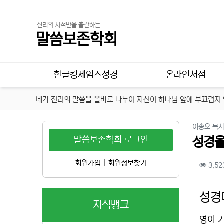
진리의 서적만을 출간하는
말씀보존학회
메인 메뉴
한글킹제임스성경
온라인서점
네가 진리의 말씀을 올바로 나누어 자신이 하나님 앞에 부끄럽지 않
이송오 목사
말씀보존학회 로그인
성경을
컨텐
회원가입
|
회원정보찾기
3,52
본문
성경
지식뱅크
영이 