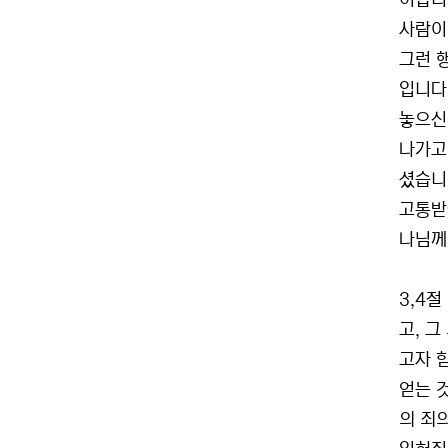
어납니
사람이
그런 
입니다
놓으신
나가고
셨습니
고통받
나님께
3,4
고, 
고자 
얻는 
의 죄