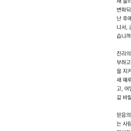
새 물
변화되
난 후
나서,
습니까
진리의
부하고
을 지
새 예
고, 
길 바
믿음의
는 사