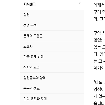
지식뱅크
에게서
구려 
성경
라. 그
성경 주석
구약 
문제의 구절들
없었습
교회사
있는 
다. 
한국 교계 비평
는 그
신학과 교리
계기와
성경공부와 양육
"나도
복음과 선교
양심이
개 없
신앙 생활과 지혜
습니다