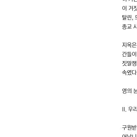
이 거
탈린, 
종교 
지옥은
간들이 
짓말쟁
속였다
영의 
II. 
구원받