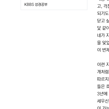
KBBS 성경공부
고, 
되기도
닫고 
닻 같
네가 
을 잊
이 번제
이런 
개처럼
따르지
들은 
3년에
세우신
이 가