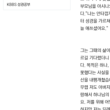
KBBS 성경공부
부모님을 아시나요
다.”나는 안타깝
터 성경을 가르쳐
늘 애쓰셨어요.”
그는 그때의 삶이
르길 기다렸더니 
다. 목적은 하나
못했다는 사실을 
신을 내팽개쳤습니
무렵 저도 아버지
랑해서 하나님의
요. 저를 위해 
하지만 저는 되레