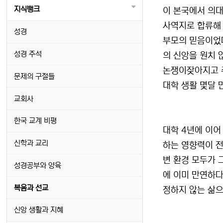
지식뱅크
이 본국에서 의대
사역지로 합류해 
성경
부모의 믿음이었다
성경 주석
의 신앙을 원치 
논쟁이잦아지고 주
문제의 구절들
대학 생활 몇달 
교회사
한국 교계 비평
대학 4년에 이어
신학과 교리
하는 영향력이 전
변 환경 모두가 
성경공부와 양육
에 이미 만연하다
복음과 선교
정하지 않는 삶으
신앙 생활과 지혜