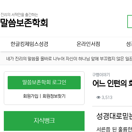
진리의 서적만을 출간하는
말씀보존학회
메인 메뉴
한글킹제임스성경
온라인서점
성
네가 진리의 말씀을 올바로 나누어 자신이 하나님 앞에 부끄럽지 않은 일꾼
분류
구령이야기
말씀보존학회 로그인
어느 인턴의 
컨텐츠 정보
회원가입
|
회원정보찾기
조회
3,513
본문
성경대로믿는
지식뱅크
서른쯤 된 훌륭한