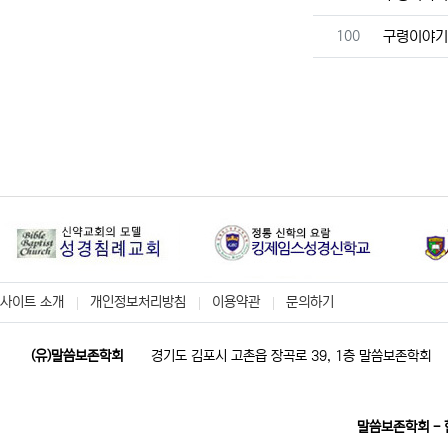
번호
100
구령이야
사이트 소개
개인정보처리방침
이용약관
문의하기
(유)말씀보존학회
경기도 김포시 고촌읍 장곡로 39, 1층 말씀보존학회
말씀보존학회 -