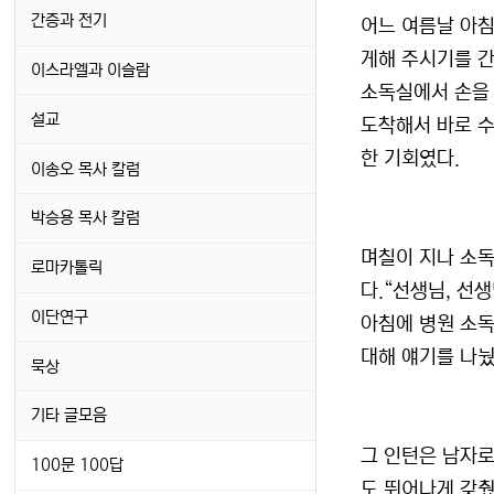
간증과 전기
어느 여름날 아침
게해 주시기를 간
이스라엘과 이슬람
소독실에서 손을 
설교
도착해서 바로 수
한 기회였다.
이송오 목사 칼럼
박승용 목사 칼럼
며칠이 지나 소독
로마카톨릭
다.“선생님, 선
이단연구
아침에 병원 소독
대해 얘기를 나눴
묵상
기타 글모음
그 인턴은 남자로
100문 100답
도 뛰어나게 갖췄