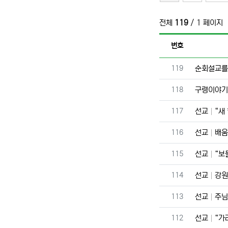
전체
119
/ 1 페이지
번호
번호
119
순회설교를
번호
118
구령이야
번호
117
선교
“새
번호
116
선교
배움
번호
115
선교
“보
번호
114
선교
강원
번호
113
선교
주님
번호
112
선교
“가라