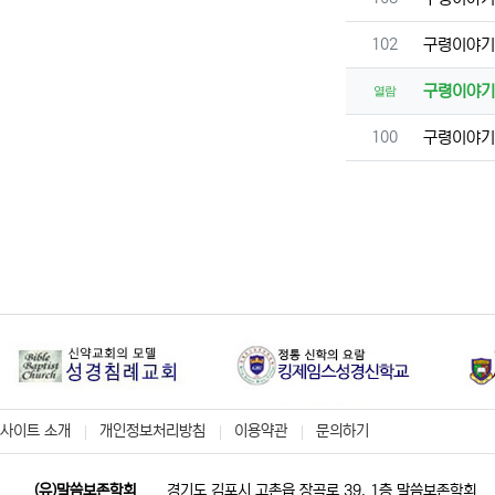
번호
102
구령이야
구령이야
열람
번호
100
구령이야
사이트 소개
개인정보처리방침
이용약관
문의하기
(유)말씀보존학회
경기도 김포시 고촌읍 장곡로 39, 1층 말씀보존학회