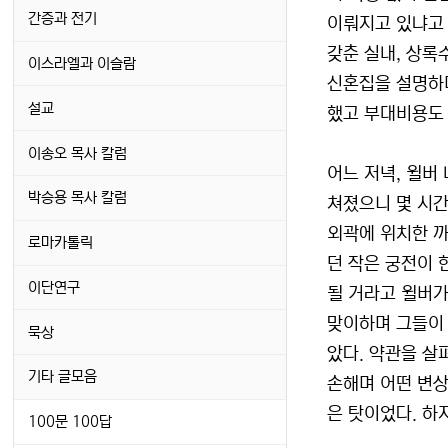
간증과 전기
이뤄지고 있냐고 
갖춘 실내, 상록
이스라엘과 이슬람
신혼집을 설명하며
설교
했고 부대비용도 
이송오 목사 칼럼
어느 저녁, 윌버
박승용 목사 칼럼
쳐졌으니 몇 시간
외곽에 위치한 까
로마카톨릭
던 작은 궁전이 
이단연구
될 거라고 윌버가
맞이하며 그들이 
묵상
았다. 약관을 살
기타 글모음
손해며 어떤 변상
은 탓이었다. 하
100문 100답