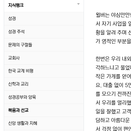
지식뱅크
윌버는 야심만만한
성경
서 자기 사업을 
성경 주석
황을 알려 주며 
가 영적인 부분을
문제의 구절들
교회사
한번은 우리 내외
각하느냐고 물었더
한국 교계 비평
작은 가게를 얻어
신학과 교리
요. 대출 없이 
를 모으기 전까진
성경공부와 양육
서 우리를 멀리했
복음과 선교
일을 잘했고 고객
담하고 아름다운 
신앙 생활과 지혜
서 걱정 없이 편