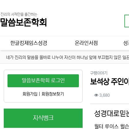
진리의 서적만을 출간하는
말씀보존학회
메인 메뉴
한글킹제임스성경
온라인서점
성
네가 진리의 말씀을 올바로 나누어 자신이 하나님 앞에 부끄럽지 않은 일꾼
분류
구령이야기
말씀보존학회 로그인
보석상 주인이
컨텐츠 정보
회원가입
|
회원정보찾기
조회
3,680
본문
성경대로믿는
지식뱅크
월터 루이스 윌슨(W