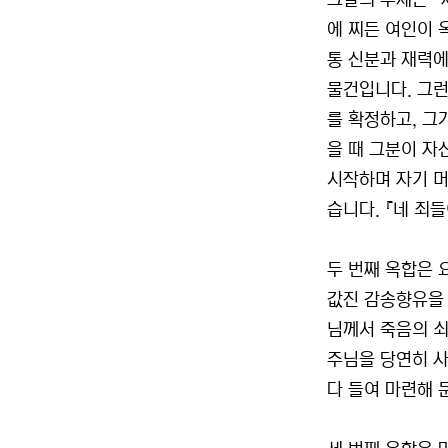
그날의 주제는 “
에 찌든 여인이 
통 신분과 재력에
물건입니다. 그런
를 확정하고, 그
을 때 그분이 자
시작하며 자기 머
습니다. 『네 죄들
두 번째 옥합은 
값진 감송향유을 
님께서 죽음의 쇠
주님을 당연히 사
다 들여 마련해 