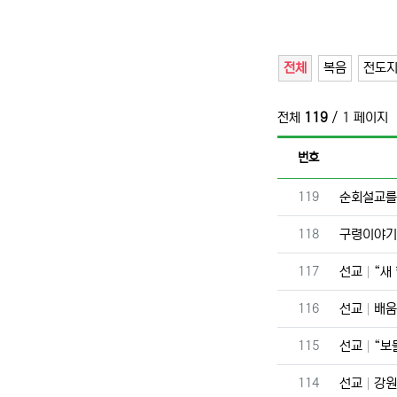
전체
복음
전도
전체
119
/ 1 페이지
번호
번호
119
순회설교를
번호
118
구령이야
번호
117
선교
“새
번호
116
선교
배움
번호
115
선교
“보
번호
114
선교
강원