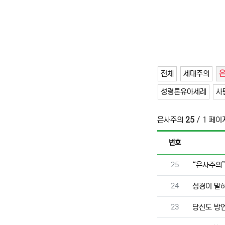
전체
세대주의
성령론유아세례
사
은사주의
25
/ 1 페이
번호
번호
25
“은사주의
번호
24
성경이 말
번호
23
당신도 방