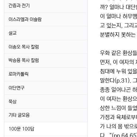
간증과 전기
까? 얼마나 대단
이 얼마나 허무맹
이스라엘과 이슬람
고 있는지, 그리
설교
분별하지 못하는 
이송오 목사 칼럼
우화 같은 환상
박승용 목사 칼럼
먼저, 이 여자의
침대에 누워 있을
로마카톨릭
말한다(p.31)
이단연구
종종 일어나곤 하
이 여자는 환상으
묵상
상한 느낌이 들었
기타 글모음
가정과 육체로부터
가 나의 몸 밖으
100문 100답
다...”(pp.64,65