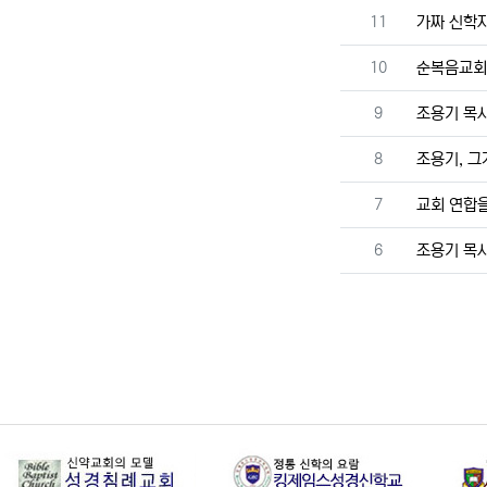
번호
11
가짜 신학자
번호
10
순복음교회의
번호
9
조용기 목
번호
8
조용기, 그
번호
7
교회 연합을
번호
6
조용기 목사