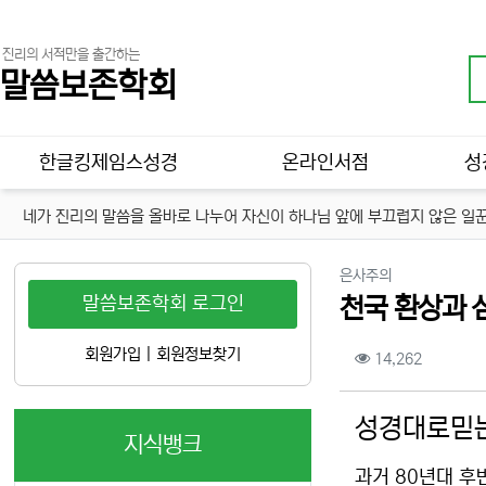
진리의 서적만을 출간하는
말씀보존학회
메인 메뉴
한글킹제임스성경
온라인서점
성
네가 진리의 말씀을 올바로 나누어 자신이 하나님 앞에 부끄럽지 않은 일꾼
분류
은사주의
말씀보존학회 로그인
천국 환상과 
컨텐츠 정보
회원가입
|
회원정보찾기
조회
14,262
본문
성경대로믿는
지식뱅크
과거 80년대 후