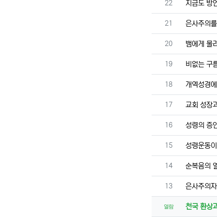
번호
22
지금도 방
번호
21
은사주의를
번호
20
뱀에게 물
번호
19
비없는 구
번호
18
개역성경에
번호
17
교회 성장
번호
16
성령의 증
번호
15
성령운동이
번호
14
순복음의 
번호
13
은사주의자
천국 환상
열람