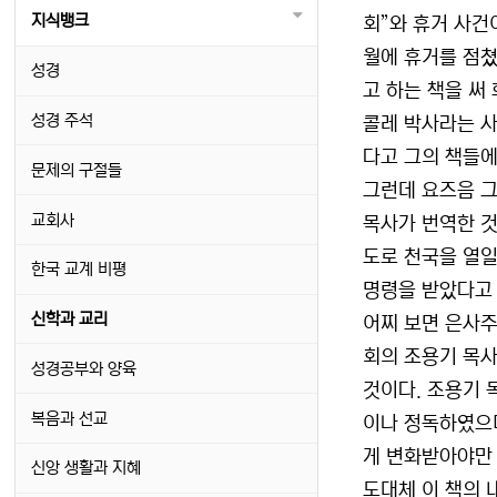
지식뱅크
회”와 휴거 사건이
월에 휴거를 점쳤
성경
고 하는 책을 써
성경 주석
콜레 박사라는 사
다고 그의 책들에
문제의 구절들
그런데 요즈음 그
교회사
목사가 번역한 것인
도로 천국을 열일
한국 교계 비평
명령을 받았다고 
신학과 교리
어찌 보면 은사주
회의 조용기 목사
성경공부와 양육
것이다. 조용기 
복음과 선교
이나 정독하였으며
게 변화받아야만
신앙 생활과 지혜
도대체 이 책의 