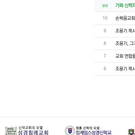
가짜 신학자
열람
번호
10
순복음교회의
번호
9
조용기 목
번호
8
조용기, 그
번호
7
교회 연합을
번호
6
조용기 목사