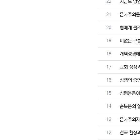
번호
22
지금도 방
번호
21
은사주의를
번호
20
뱀에게 물
번호
19
비없는 구
번호
18
개역성경에
번호
17
교회 성장
번호
16
성령의 증
번호
15
성령운동이
번호
14
순복음의 
번호
13
은사주의자
번호
12
천국 환상