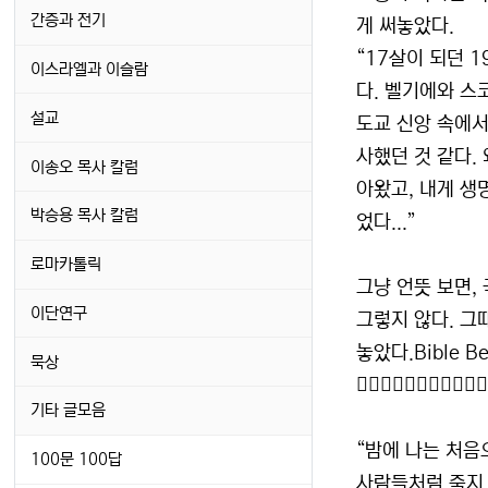
간증과 전기
게 써놓았다.
“17살이 되던 
이스라엘과 이슬람
다. 벨기에와 스
설교
도교 신앙 속에서
사했던 것 같다.
이송오 목사 칼럼
아왔고, 내게 생
박승용 목사 칼럼
었다...”
로마카톨릭
그냥 언뜻 보면,
이단연구
그렇지 않다. 그
놓았다.Bible Bel
묵상
󰠏󰠏󰠏󰠏󰠏󰠏
기타 글모음
“밤에 나는 처음
100문 100답
사람들처럼 죽지 