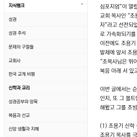
지식뱅크
심포지엄”이 열렸
교회 목사인 “조
성경
자”라고 선전되었
성경 주석
로 가속화되기를 
이전에도 조용기 
문제의 구절들
발제에 앞서 조용
교회사
“조목사님은 뛰어
복음 아래 서 있
한국 교계 비평
신학과 교리
이번 글에서는 
인지, 또 그 몰
성경공부와 양육
해왔고 그를 초빙
복음과 선교
(1) 조용기 신
신앙 생활과 지혜
조용기 목사를 극