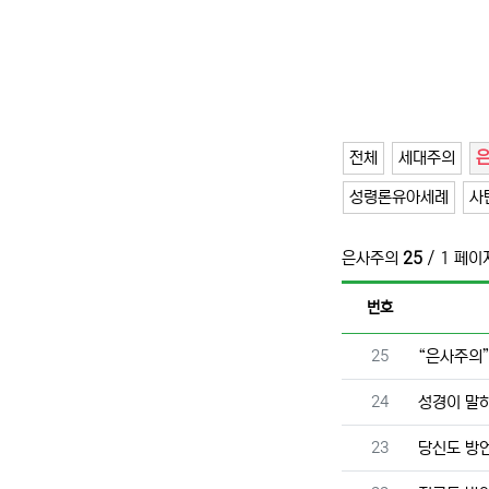
전체
세대주의
성령론유아세례
사
은사주의
25
/ 1 페이
번호
번호
25
“은사주의
번호
24
성경이 말
번호
23
당신도 방