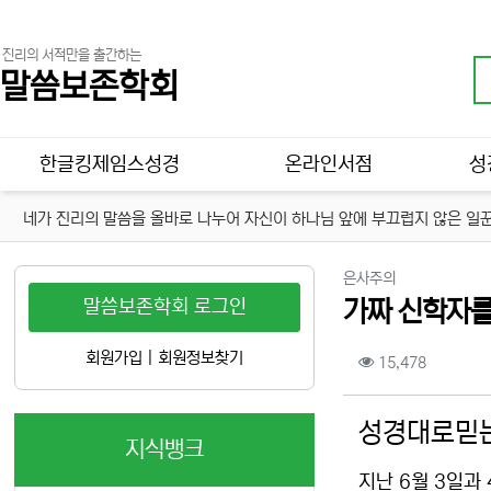
진리의 서적만을 출간하는
말씀보존학회
메인 메뉴
한글킹제임스성경
온라인서점
성
네가 진리의 말씀을 올바로 나누어 자신이 하나님 앞에 부끄럽지 않은 일꾼
분류
은사주의
말씀보존학회 로그인
가짜 신학자를
컨텐츠 정보
회원가입
|
회원정보찾기
조회
15,478
본문
성경대로믿는
지식뱅크
지난 6월 3일과