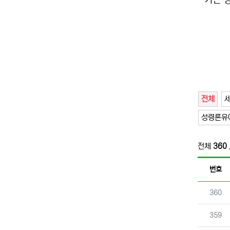
가는 
전체
성령론유
전체
360
번호
번호
360
번호
359