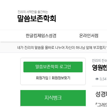
진리의 서적만을 출간하는
말씀보존학회
메인 메뉴
한글킹제임스성경
온라인서점
네가 진리의 말씀을 올바로 나누어 자신이 하나님 앞에 부끄럽지 않
진리의 진
말씀보존학회 로그인
영원한
컨텐
회원가입
|
회원정보찾기
3,54
본문
성경
지식뱅크
『그러