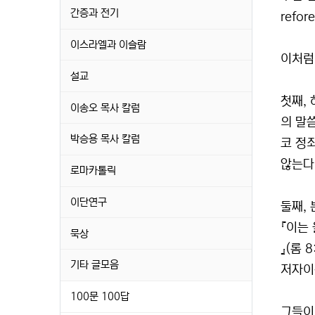
간증과 전기
refor
이스라엘과 이슬람
이처럼
설교
첫째,
이송오 목사 칼럼
의 말
박승용 목사 칼럼
코 정
않는다.
로마카톨릭
이단연구
둘째,
『이는
묵상
』(롬
기타 글모음
저자이
100문 100답
그들이