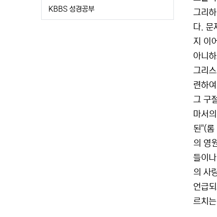
KBBS 성경공부
그리하
다. 
지 이
아니하
그리스
련하여
그 구
마서의
된"(
의 영
들이나
의 사랑
언급되
르치는