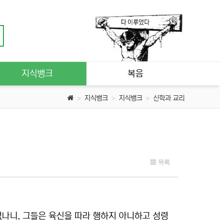
지식뱅크
복음
지식뱅크
지식뱅크
신학과 교리
목록
없나니, 그들은 육신을 따라 행하지 아니하고 성령