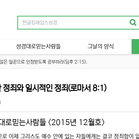
성경대로믿는사람들
그날의 양식
은 일꾼으로 인정받도록 공부하라(딤후 2:15).
분류
수
 정죄와 일시적인 정죄(로마서 8:1)
츠 정보
조회
1
대로믿는사람들 <2015년 12월호>
므로 이제 그리스도 예수 안에 있는 자들에게는 결코 정죄함이 