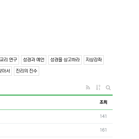
교리 연구
성경과 예언
성경을 상고하라
지상강좌
찾아서
진리의 진수
RSS
게시물 정렬
게시판 검색
조회
조회
141
조회
161