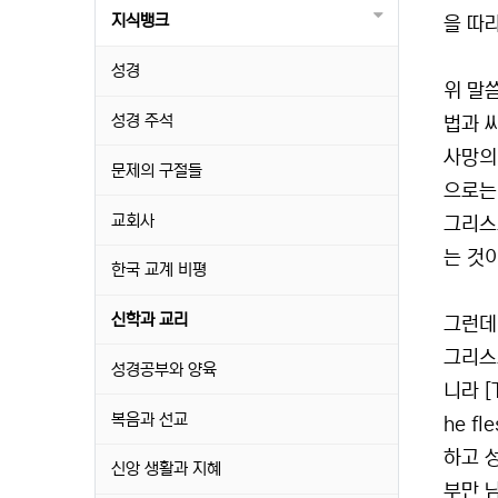
지식뱅크
을 따라
성경
위 말
성경 주석
법과 
사망의
문제의 구절들
으로는
교회사
그리스
는 것
한국 교계 비평
신학과 교리
그런데
그리스
성경공부와 양육
니라 [T
복음과 선교
he f
하고 성령
신앙 생활과 지혜
부만 