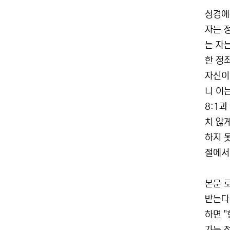
성경에
자는 정
는 자
한 정
자신이
니 이
8:1
치 않
하지 
절에서
본문 
받는다
하면 "