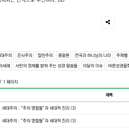
정죄와는 전적으로 무관하다. BB
SNS 공유
세대주의
은사주의
칼빈주의
종말론
천국과 하나님의 나라
주제별 
아세례
사탄의 정체를 밝혀 주는 성경 말씀들
이달의 이슈
바른성경을
/ 1 페이지
제목
세대주의
“주의 명절들”과 세대적 진리 (3)
세대주의
“주의 명절들”과 세대적 진리 (3)