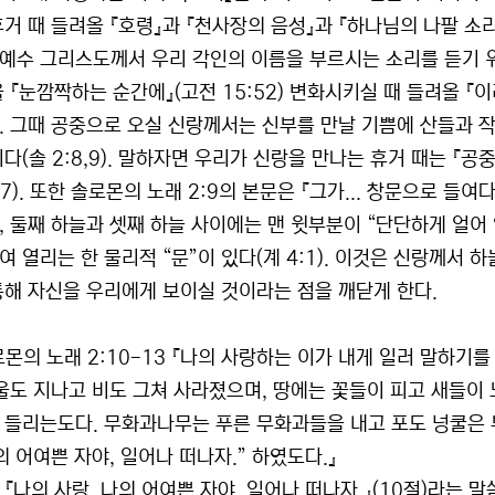
휴거 때 들려올 『호령』과 『천사장의 음성』과 『하나님의 나팔 소리
 주 예수 그리스도께서 우리 각인의 이름을 부르시는 소리를 듣기 위
 『눈깜짝하는 순간에』(고전 15:52) 변화시키실 때 들려올 『이
. 그때 공중으로 오실 신랑께서는 신부를 만날 기쁨에 산들과 작
다(솔 2:8,9). 말하자면 우리가 신랑을 만나는 휴거 때는 『공
17). 또한 솔로몬의 노래 2:9의 본문은 『그가... 창문으로 
 둘째 하늘과 셋째 하늘 사이에는 맨 윗부분이 “단단하게 얼어 있
여 열리는 한 물리적 “문”이 있다(계 4:1). 이것은 신랑께서 
통해 자신을 우리에게 보이실 것이라는 점을 깨닫게 한다.
로몬의 노래 2:10-13 『나의 사랑하는 이가 내게 일러 말하기를
겨울도 지나고 비도 그쳐 사라졌으며, 땅에는 꽃들이 피고 새들이
 들리는도다. 무화과나무는 푸른 무화과들을 내고 포도 넝쿨은 
의 어여쁜 자야, 일어나 떠나자.” 하였도다.』
 『나의 사랑, 나의 어여쁜 자야, 일어나 떠나자.』(10절)라는