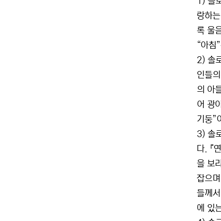
1) 솔
랑하는
록 울음
“아침”
2) 솔
인들의
의 아
어 광야
기둥”이
3) 솔
다. 
을 보
잡으며
들께서 
에 있