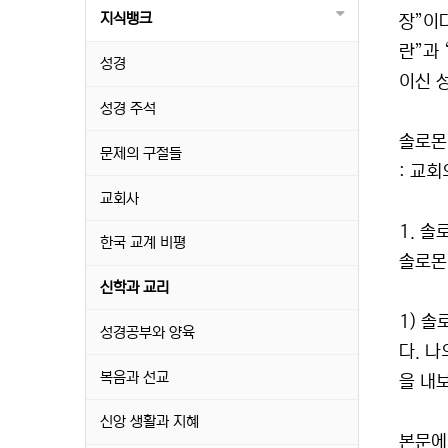
지식뱅크
장”이
란”과
성경
이신 
성경 주석
솔로몬
문제의 구절들
: 교회
교회사
1. 솔
한국 교계 비평
솔로몬
신학과 교리
1) 솔
성경공부와 양육
다. 
복음과 선교
을 내
신앙 생활과 지혜
본문에