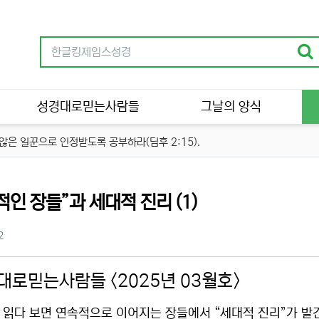
성경대로믿는사람들
그날의 양식
은 일꾼으로 인정받도록 공부하라(딤후 2:15).
류
적인 장들”과 세대적 진리 (1)
츠 정보
조회
2
대로믿는사람들 <2025년 03월호>
 읽다 보면 연속적으로 이어지는 장들에서 “세대적 진리”가 발견