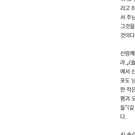
리고 
서 주
그것을 
것이다
신랑께
라.』
에서 
포도 
한 작
평과 오
들”(
다.