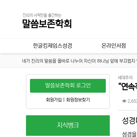
진리의 서적만을 출간하는
말씀보존학회
메인 메뉴
한글킹제임스성경
온라인서점
네가 진리의 말씀을 올바로 나누어 자신이 하나님 앞에 부끄럽지 않
분
세대주의
말씀보존학회 로그인
“연속
컨텐
회원가입
|
회원정보찾기
2,65
본문
성경
지식뱅크
성경을