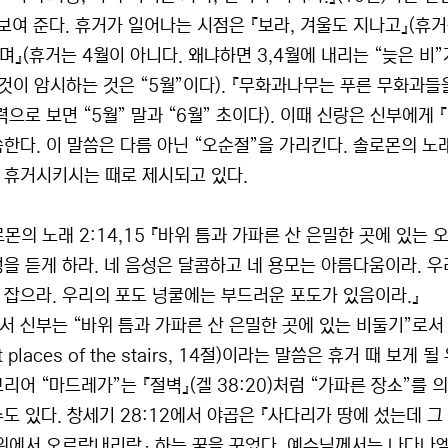
보여 준다. 휴거가 일어나는 시점은 『보라, 겨울도 지나고』(휴거는
며』(휴거는 4월이 아니다. 왜냐하면 3,4월에 내리는 “늦은 비”
이것이 암시하는 것은 “5월”이다). 『무화과나무는 푸른 무화과들
력으로 보면 “5월” 말과 “6월” 초이다). 이때 신랑은 신부에게 
씀한다. 이 말씀은 다름 아닌 “오순절”을 가리킨다. 솔로몬의 노
 휴거시키시는 때로 제시되고 있다.
로몬의 노래 2:14,15 『바위 틈과 가파른 산 은밀한 곳에 있는
성을 듣게 하라. 네 음성은 달콤하고 네 용모는 아름다움이라. 우
 잡으라. 우리의 포도 넝쿨에는 부드러운 포도가 있음이라.』
 신부는 “바위 틈과 가파른 산 은밀한 곳에 있는 비둘기”로서 표현
et places of the stairs, 14절)이라는 말씀은 휴거 때
리어 “마드레가”는 『절벽』(겔 38:20)처럼 “가파른 장소”를 
수도 있다. 창세기 28:12에서 야곱은 『사다리가 땅에 섰는데 
 위에서 오르락내리락』 하는 꿈을 꾸었다. 예수님께서는 나다나