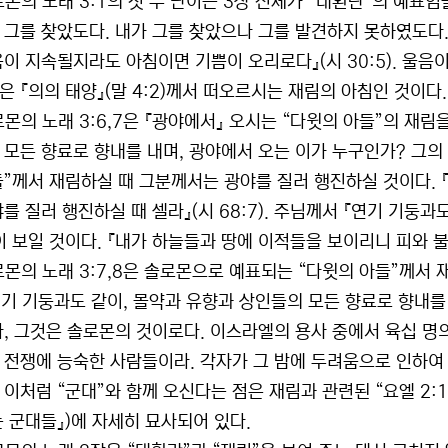
로몬의 노래 3:1의 첫 두 단어는 3장 전체가 “대환란”의 예표임
 그를 찾았도다. 내가 그를 찾았으나 그를 발견하지 못하였도다.』
이 지속될지라도 아침이면 기쁨이 오리로다』(시 30:5). 울음이
은 『의의 태양』(말 4:2)께서 떠오르시는 재림의 아침인 것이다.
로몬의 노래 3:6,7은 『광야에서』 오시는 “다윗의 아들”의 재림
 모든 향료로 향내를 내며, 광야에서 오는 이가 누구인가? 그의 
들”께서 재림하실 때 그분께서는 광야를 질러 행진하실 것이다. 
를 질러 행진하실 때 셀라』(시 68:7). 주님께서 『연기 기둥과
 보일 것이다. 『내가 하늘들과 땅에 이적들을 보이리니 피와 불과
로몬의 노래 3:7,8은 솔로몬으로 예표되는 “다윗의 아들”께서 
『연기 기둥과도 같이, 몰약과 유향과 상인들의 모든 향료로 향내를
라, 그것은 솔로몬의 것이로다. 이스라엘의 용사 중에서 육십 명
 전쟁에 능숙한 사람들이라. 각자가 그 밤에 두려움으로 인하여 넓
이처럼 “군대”와 함께 오신다는 점은 재림과 관련된 “요엘 2:11
는 군대들』)에 자세히 묘사되어 있다.