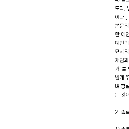
4) 솔
도다.
이다.』
본문의
한 예
예언의
묘사되
재림과
거”를 
볍게 
며 창
는 것
2. 솔