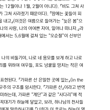
 12월이나 1월, 2월이 아니다). 『비도 그쳐 사
가 그쳐 사라졌기 때문이다). 『땅에는 꽃들이 피
을 내고』(이것은 여름으로 들어가는 “늦은 봄”으
『나의 사랑, 나의 어여쁜 자야, 일어나 떠나자.』라
래에서는 5,6월에 걸쳐 있는 “오순절”이 신부인
 오 나의 비둘기야, 나로 네 용모를 보게 하고 나로
리를 위하여 여우들, 포도 넝쿨을 망치는 작은 여
된다. 『가파른 산 은밀한 곳에 있는』(in the
 보게 될 우주의 구조를 암시한다. 『가파른 산』이라고 번역
의미하는데, 가파른 “계단”과 같은 “사다리”에 적
그 꼭대기가 하늘에 닿았고, 보라, 하나님의 천사들
엘에게 말씀하시기를 『너희가 이 후로는 하늘이 열