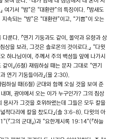
을 보여 준다. 『내가 밤에 내 침상에서 내 혼이 사
 여기서 “밤”은 “대환란”의 특징이다. 『밤새도
 지속되는 “밤”은 “대환란”이고, “기쁨”이 오는
을 다룬다. 『연기 기둥과도 같이, 몰약과 유향과 상
침상을 보라, 그것은 솔로몬의 것이로다.』 “다윗
『오 하나님이여, 주께서 주의 백성들 앞에 나가시
도 같이』(6절) 재림하실 때는 문자 그대로 “연기
 연기 기둥들이라』(욜 2:30).
재림하실 때(6절) 군대와 함께 오실 것을 보여 준
 내며, 광야에서 오는 이가 누구인가? 그의 침상
의 용사가 그것을 호위하였는데 그들은 모두 칼을
적다리에 칼을 찼도다』(솔 3:6-8). 다윗의 아
”(『그의 군대』)과 “요한계시록 19:14”(『하늘