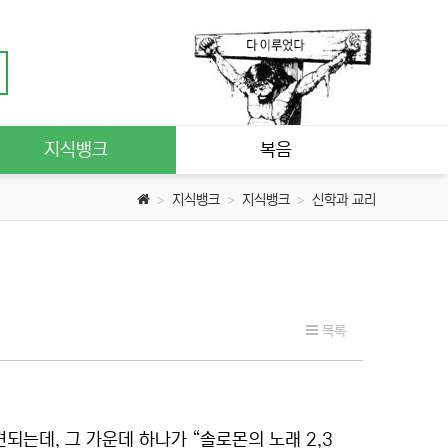
지식뱅크
복음
지식뱅크
지식뱅크
신학과 교리
목록
되는데, 그 가운데 하나가 “솔로몬의 노래 2,3