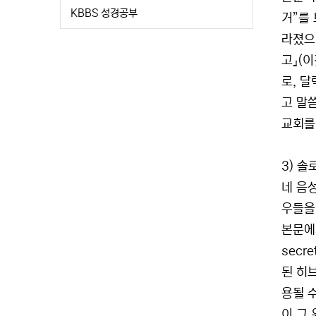
KBBS 성경공부
거”를 
라졌으
고』(
로, 달
고 말
교회를
3) 솔
네 음
우들을
본문에서
secr
된 히브
용될 
이 그