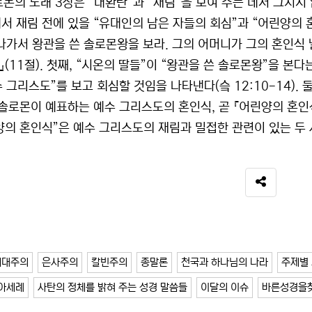
로몬의 노래 3장은 “대환란”과 “재림”을 보여 주는 데서 그치지
에서 재림 전에 있을 “유대인의 남은 자들의 회심”과 “어린양의 혼
 나가서 왕관을 쓴 솔로몬왕을 보라. 그의 어머니가 그의 혼인식 
(11절). 첫째, “시온의 딸들”이 “왕관을 쓴 솔로몬왕”을 본다
 그리스도”를 보고 회심할 것임을 나타낸다(슼 12:10-14). 
 솔로몬이 예표하는 예수 그리스도의 혼인식, 곧 『어린양의 혼인식』
양의 혼인식”은 예수 그리스도의 재림과 밀접한 관련이 있는 두 
SNS 공유
세대주의
은사주의
칼빈주의
종말론
천국과 하나님의 나라
주제별 
아세례
사탄의 정체를 밝혀 주는 성경 말씀들
이달의 이슈
바른성경을