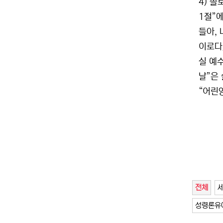
4) 솔
1절”
들아,
이로다』
실 예수
날”은
“어린
전체
성령론유