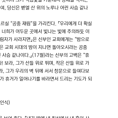
 그의 것이니 그가 백합꽃들 가운데서 양떼를 먹이는
여, 당신은 벧엘 산 위의 노루나 어린 사슴 같나
실 “공중 재림”을 가리킨다. 『우리에게 더 확실
 너희가 어두운 곳에서 빛나는 빛에 주의하듯 이
『그림자가 사라지면』은 신부인 교회에게는 “밤으로
문은 교회 시대의 밤이 지나면 돌아오시라는 공중
 사슴 같나이다.』(17절)라는 신부의 고백은 “휴
 보라, 그가 산들 위로 뛰며, 작은 산들 위로 가
라, 그가 우리의 벽 뒤에 서서 창문으로 들여다보
회가 휴거가 일어나기를 바라면서 드리는 기도가 되
혼인식)