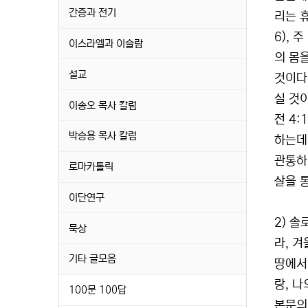
간증과 전기
리는 
6),
이스라엘과 이슬람
의 몸을
설교
것이다
실 것이
이송오 목사 칼럼
전 4:
박승용 목사 칼럼
하는데,
관통하
로마카톨릭
살을 
이단연구
2) 솔
묵상
라, 
기타 글모음
땅에서
랑, 나
100문 100답
본문의