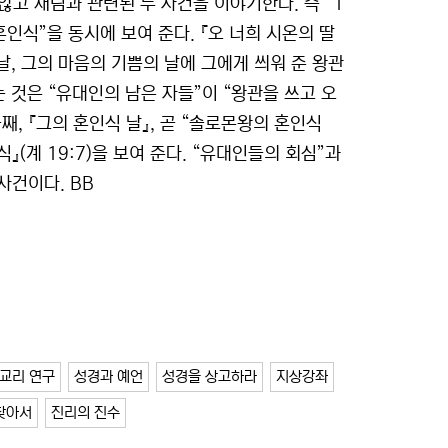
 않고 재림과 관련된 두 사건을 이야기한다. 즉 “1
인식”을 동시에 보여 준다. 『오 너희 시온의 딸
날, 그의 마음의 기쁨의 날에 그에게 씌워 준 왕관
는 것은 “유대인의 남은 자들”이 “왕관을 쓰고 오
둘째, 『그의 혼인식 날』, 곧 “솔로몬왕의 혼인식
(계 19:7)을 보여 준다. “유대인들의 회심”과
사건이다. BB
교리 연구
성경과 예언
성경을 상고하라
지상강좌
찾아서
진리의 진수