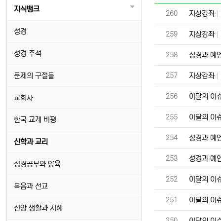
지식뱅크
번호
260
지상강좌
성경
번호
259
지상강좌
성경 주석
번호
258
성경과 예
번호
문제의 구절들
257
지상강좌
번호
256
이달의 이
교회사
번호
255
이달의 이
한국 교계 비평
번호
254
성경과 예
신학과 교리
번호
253
성경과 예
성경공부와 양육
번호
252
이달의 이
복음과 선교
번호
251
이달의 이
신앙 생활과 지혜
번호
250
이달의 이