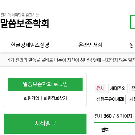
진리의 서적만을 출간하는
말씀보존학회
메인 메뉴
한글킹제임스성경
온라인서점
성
네가 진리의 말씀을 올바로 나누어 자신이 하나님 앞에 부끄럽지 않은 일꾼
말씀보존학회 로그인
전체
세대주의
회원가입
|
회원정보찾기
성령론유아세례
사
전체
360
/ 6 페이지
지식뱅크
번호