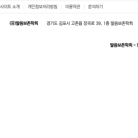
사이트 소개
개인정보처리방침
이용약관
문의하기
(유)말씀보존학회
경기도 김포시 고촌읍 장곡로 39, 1층 말씀보존학회
말씀보존학회 -