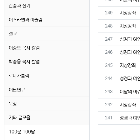
간증과 전기
번호
249
지상강좌
이스라엘과 이슬람
번호
248
지상강좌
설교
번호
247
성경과 예
이송오 목사 칼럼
번호
246
성경과 예
박승용 목사 칼럼
번호
245
지상강좌
로마카톨릭
번호
244
성경과 예
이단연구
번호
243
이달의 이
묵상
번호
242
지상강좌
번호
기타 글모음
241
성경과 예
100문 100답