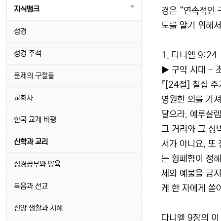
지식뱅크
경은 “연속적인 
도를 알기 위해서
성경
성경 주석
1. 다니엘 9:24
▶ 구약 시대 - 
문제의 구절들
『[24절] 칠십
교회사
영원한 의를 가져
달으라. 예루살렘
한국 교계 비평
그 거리와 그 성
신학과 교리
서가 아니요, 또
는 황폐함이 정해
성경공부와 양육
제와 예물을 금지
복음과 선교
케 한 자에게 쏟아
신앙 생활과 지혜
다니엘 9장의 이 