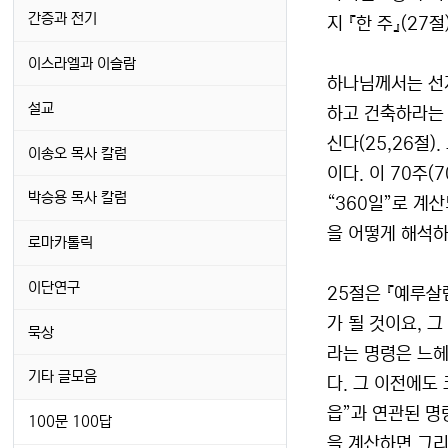
간증과 전기
지 『한 주』(27
이스라엘과 이슬람
하나님께서는 선지
설교
하고 건축하라는 
신다(25,26절
이송오 목사 칼럼
이다. 이 70주(
박승용 목사 칼럼
“360일”로 계
을 어떻게 해석하
로마카톨릭
이단연구
25절은 『예루살
가 될 것이요, 
묵상
라는 명령은 느헤
기타 글모음
다. 그 이전에도
읍”과 연관된 명
100문 100답
을 계산하면 그리