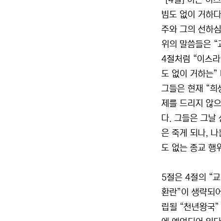
『[4절] 이는 
빔도 없이 거하다
주와 그의 선하심을
위의 말씀들은 “
4절처럼 “이스라
도 없이 거하는”
그들은 현재 “희
제를 드리지 않으
다. 그들은 그날
은 죽게 되나, 
도 없는 종교 행
5절은 4절의 “
환란”이 생략되어
립될 “천년왕국”