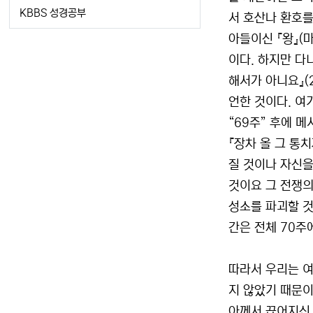
KBBS 성경공부
서 호산나 환호를
아들이신 『왕』(
이다. 하지만 다
해서가 아니요』(
언한 것이다. 여기
“69주” 후에 메
『장차 올 그 통
질 것이나 자신을
것이요 그 전쟁의
성소를 파괴할 것
간은 전체 70주에
따라서 우리는 여
지 않았기 때문이
아께서 끊어지신 