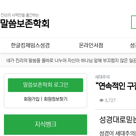
진리의 서적만을 출간하는
말씀보존학회
메인 메뉴
한글킹제임스성경
온라인서점
성
네가 진리의 말씀을 올바로 나누어 자신이 하나님 앞에 부끄럽지 않은 일꾼
분류
세대주의
말씀보존학회 로그인
“연속적인 구절
컨텐츠 정보
회원가입
|
회원정보찾기
조회
3,727
본문
성경대로믿는
지식뱅크
성경이 세대주의를