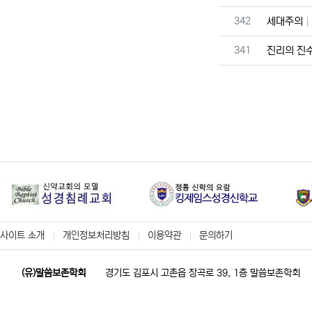
번호
342
세대주의
번호
341
진리의 진
사이트 소개
개인정보처리방침
이용약관
문의하기
(유)말씀보존학회
경기도 김포시 고촌읍 장곡로 39, 1층 말씀보존학회