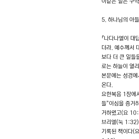
이같은 일은 구약에
5. 하나님의 아들
『나다나엘이 대답
더라. 예수께서 
보다 더 큰 일들
로는 하늘이 열리
본문에는 성경에서
온다.
요한복음 1장에서
들”이심을 증거하
거하였고(요 10:3
브리엘(눅 1:3
기록된 책이다(요