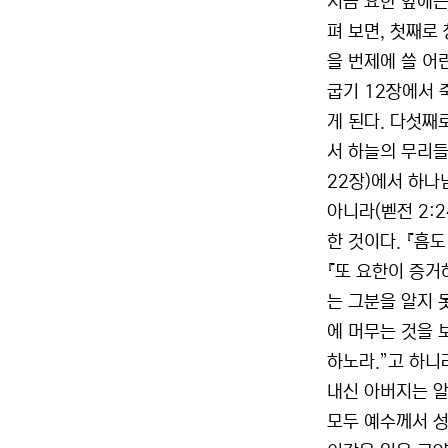
지금 요한 앞에는
펴 보면, 첫째로
을 번제에 쓸 어
굽기 12장에서 
게 된다. 다섯째
서 하늘의 무리들
22장)에서 하나
아니라(벧전 2:2
한 것이다. 『흠
『또 요한이 증거
는 그분을 알지 
에 머무는 것을 
하노라.”고 하니
내신 아버지는 알
모두 예수께서 성