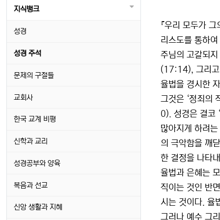
지식뱅크
『우리 모두가 그
성경
리스도를 통하여 온
성경 주석
주님의 고갈되지 않
(17:14), 그리
문제의 구절들
율법을 경시한 자는
교회사
그것은 ‘정죄의 직
0). 성경은 결
한국 교계 비평
많아지게 하려는 것
신학과 교리
의 극악함을 깨닫
한 결정을 나타내
성경공부와 양육
율법과 은혜는 모
복음과 선교
직이는 것인 반면
시는 것이다. 율
신앙 생활과 지혜
그러나 예수 그리