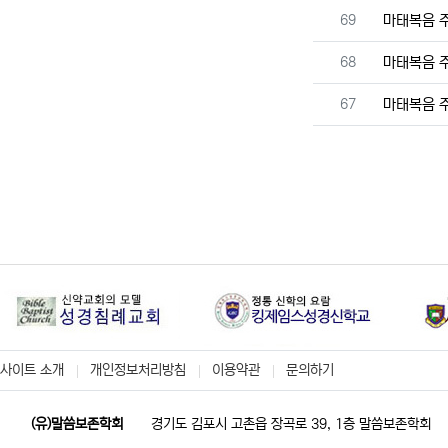
번호
69
마태복음 
번호
68
마태복음 
번호
67
마태복음 
사이트 소개
개인정보처리방침
이용약관
문의하기
(유)말씀보존학회
경기도 김포시 고촌읍 장곡로 39, 1층 말씀보존학회