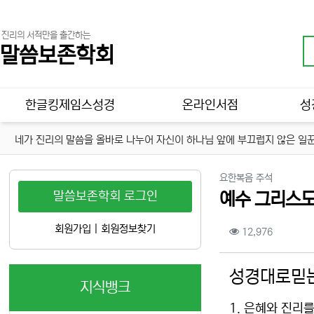
진리의 서적만을 출간하는
말씀보존학회
메인 메뉴
한글킹제임스성경
온라인서점
성
네가 진리의 말씀을 올바로 나누어 자신이 하나님 앞에 부끄럽지 않은 일꾼
분류
요한복음 주석
말씀보존학회 로그인
예수 그리스도의
컨텐츠 정보
회원가입
|
회원정보찾기
조회
12,976
본문
성경대로믿는
지식뱅크
1. 은혜와 진리