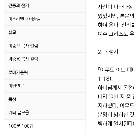
간증과 전기
자신이 나타나실 
있었지만, 본문의
이스라엘과 이슬람
하여 온다. 진리
설교
예수 그리스도 우
이송오 목사 칼럼
2. 독생자
박승용 목사 칼럼
『아무도 어느 때
로마카톨릭
1:18).
이단연구
하나님께서 온전히
니라 ‘아버지 품
묵상
지하셨다. 아무도
기타 글모음
분명히 밝히신 것
벽하게 일치된다(고
100문 100답