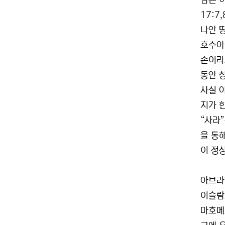
람은 이
17:7
나안 땅
호수아
손이라
동안 
사실 
지가 
“사라
을 통
이 정상
아브라
이슬람
마호메