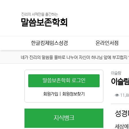
진리의 서적만을 출간하는
말씀보존학회
메인 메뉴
한글킹제임스성경
온라인서점
네가 진리의 말씀을 올바로 나누어 자신이 하나님 앞에 부끄럽지 않
분류
이슬람
말씀보존학회 로그인
이슬람
컨텐
회원가입
|
회원정보찾기
11,8
본문
성경
지식뱅크
세상에