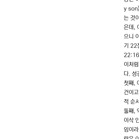
y so
는 것
은데,
으니 
기 2
22:1
이처럼
다. 
첫째,
건이고
적 순
둘째,
이삭 안
임이라