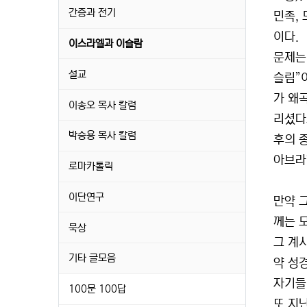
간증과 전기
민족,
이다.
이스라엘과 이슬람
문제는
설교
슬림”
가 왜
이송오 목사 칼럼
리셨다
박승용 목사 칼럼
후의 
아브라
로마카톨릭
이단연구
만약 
께는 
묵상
그 계
기타 글모음
약 성
자기들
100문 100답
또 지