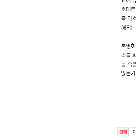
교에 
호메트
즉 마
해되는
분명히
리를 
을 죽
않는가
전체