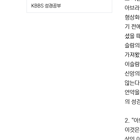
KBBS 성경공부
아브라
형상화
기 전
셨을 
슬람의
가져왔
이슬람
신앙의
않는다
언약을
의 성
2. 
이것은
상인 