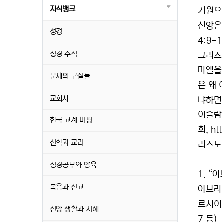
지식뱅크
기원으
신앙은
성경
4:9
성경 주석
그리스
마엘을
문제의 구절들
은 왜
교회사
냐하면
이슬람
한국 교계 비평
회, h
신학과 교리
리스도
성경공부와 양육
1. 
복음과 선교
아브라
르시어 
신앙 생활과 지혜
7 등