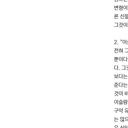
변형이
른 신
그것이
2. 
전혀 
뿐이다
다. 
보다는
준다는
것이 
이슬람
구약 
는 않