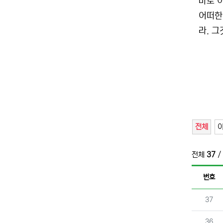
바로 
어떠한
라. 
전체
전체
37
/
번호
번호
37
번호
36