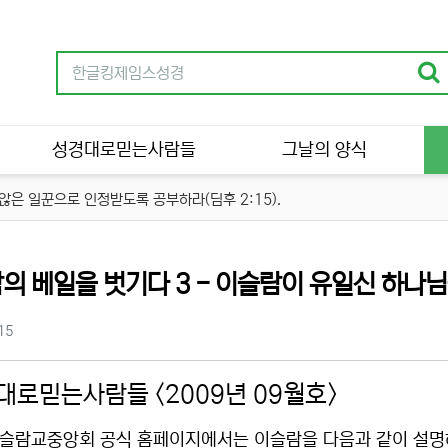
성경대로믿는사람들
그날의 양식
은 일꾼으로 인정받도록 공부하라(딤후 2:15).
의 베일을 벗기다 3 - 이슬람이 유일신 하나
츠 정보
조회
15
대로믿는사람들 <2009년 09월호>
슬람교중앙회 공식 홈페이지에서는 이슬람을 다음과 같이 설명하고