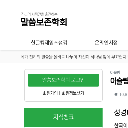
진리의 서적만을 출간하는
말씀보존학회
메인 메뉴
한글킹제임스성경
온라인서점
네가 진리의 말씀을 올바로 나누어 자신이 하나님 앞에 부끄럽지 않
분류
이슬람
말씀보존학회 로그인
이슬람
컨텐
회원가입
|
회원정보찾기
10,8
본문
성경
지식뱅크
한국이