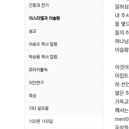
간증과 전기
일하심
내 주
이스라엘과 이슬람
을 맺
설교
들의 
하나님
이송오 목사 칼럼
이슬람
박승용 목사 칼럼
이것이
로마카톨릭
이집트
이단연구
히 선
엘은 
묵상
기독교
기타 글모음
께서는
ment
100문 100답
우상들