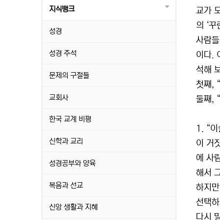
지식뱅크
교가 
의 ‘꾸
성경
사람들
성경 주석
이다.
석해 
문제의 구절들
첫째,
교회사
둘째,
한국 교계 비평
1. “
신학과 교리
이 거
에 사
성경공부와 양육
해서 
복음과 선교
하지만
선택하
신앙 생활과 지혜
다시 