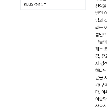
KBBS 성경공부
신앙을
반면 
님과 
라는 
름만으
그들의
게는 
경, 
자 경
하나님
륜을 
가(구
다. 
이슬람
삼으신