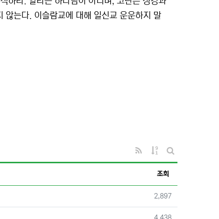
식하라. 알라는 하나님이 아니며, 코란은 성경과
 않는다. 이슬람교에 대해 일신교 운운하지 말
RSS
게시물 정렬
게시판 검색
조회
조회
2,897
조회
4,438