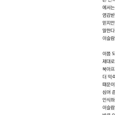
은 신
에서는
영감받
믿지만
말한다
이슬람
이쯤 
제대로
북아프
더 익
때문이
심어 
인식하
이슬람