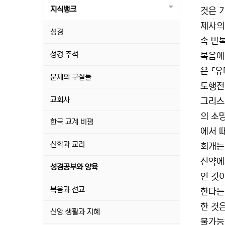
지식뱅크
것은 
제사의
성경
속 반
성경 주석
복음에
은 『
문제의 구절들
도행전
교회사
그리스
의 소
한국 교계 비평
에서 
신학과 교리
회개는
신약에
성경공부와 양육
인 것
복음과 선교
한다는
한 것
신앙 생활과 지혜
불가능