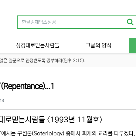
성경대로믿는사람들
그날의 양식
은 일꾼으로 인정받도록 공부하라(딤후 2:15).
Repentance)...1
츠 정보
조회
48
대로믿는사람들 <1993년 11월호>
에서는 구원론(Soteriology) 중에서 회개의 교리를 다루겠다