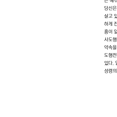
는 예
당신은
살고 
하게 
흥이 
사도행
약속을
도행전
있다.
성령의 