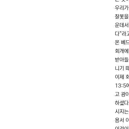
우리가
잘못을
운데서
다”라
몬 베드
회개에
받아들
니기 
이제 
13:
고 광
하셨다
시지는 
용서 