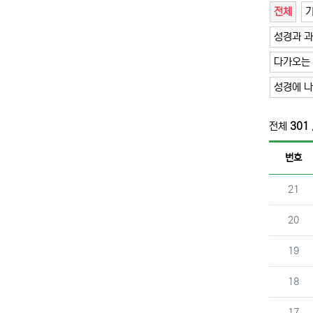
전체
성경과 
다가오는
성경에 
전체
301
번호
번호
21
번호
20
번호
19
번호
18
번호
17