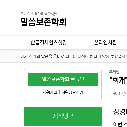
진리의 서적만을 출간하는
말씀보존학회
메인 메뉴
한글킹제임스성경
온라인서점
네가 진리의 말씀을 올바로 나누어 자신이 하나님 앞에 부끄럽지 않
분류
주제별
말씀보존학회 로그인
“회개”(
컨텐
회원가입
|
회원정보찾기
10,3
본문
성경
지식뱅크
이번 호