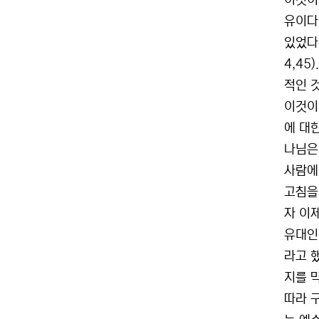
이것이
유이다
있었다
4,4
적인 
이것이
에 대
나님은
사람에게
고침을 
자 이
유대인
라고 
지를 
따라 