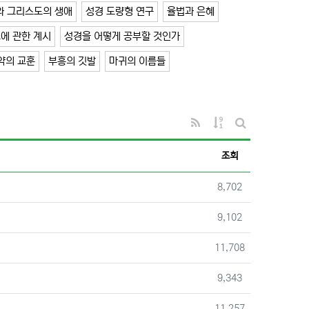
와 그리스도의 생애
성경 도량형 연구
율법과 은혜
에 관한 계시
성경을 어떻게 공부할 것인가
약의 교훈
부흥의 깃발
마귀의 이름들
RSS
게시물 정렬
게시판 검색
조회
조회
8,702
조회
9,102
조회
11,708
조회
9,343
조회
11,257