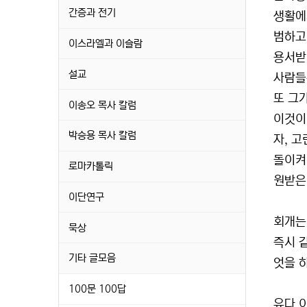
간증과 전기
생활에
범하고
이스라엘과 이슬람
용서받
설교
사람들
또 그
이송오 목사 칼럼
이것이
박승용 목사 칼럼
자, 
돌이켜
로마카톨릭
원받은
이단연구
회개는
묵상
즉시 
기타 글모음
엇을 
100문 100답
유다 이