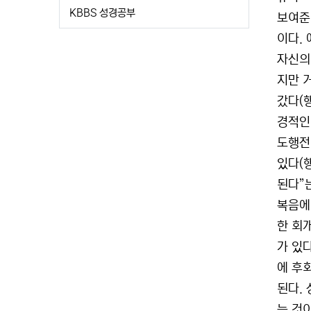
KBBS 성경공부
보여준
이다.
자신의
지만 거
갔다(행
경적인
도행전
있다(
된다”
복음에
한 회개
가 있
에 후
된다.
는 것