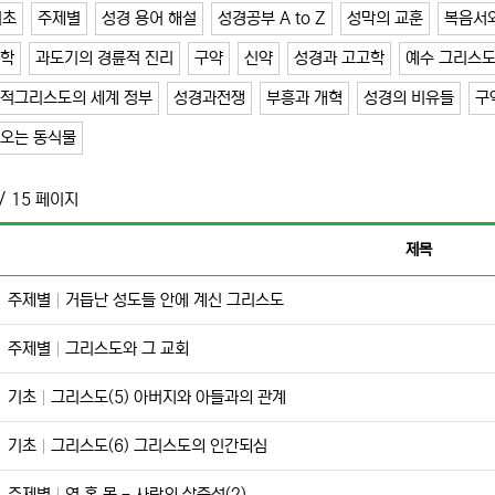
기초
주제별
성경 용어 해설
성경공부 A to Z
성막의 교훈
복음서
과학
과도기의 경륜적 진리
구약
신약
성경과 고고학
예수 그리스도
 적그리스도의 세계 정부
성경과전쟁
부흥과 개혁
성경의 비유들
구
나오는 동식물
/ 15 페이지
제목
주제별
거듭난 성도들 안에 계신 그리스도
주제별
그리스도와 그 교회
기초
그리스도(5) 아버지와 아들과의 관계
기초
그리스도(6) 그리스도의 인간되심
주제별
영.혼.몸 - 사람의 삼중성(2)