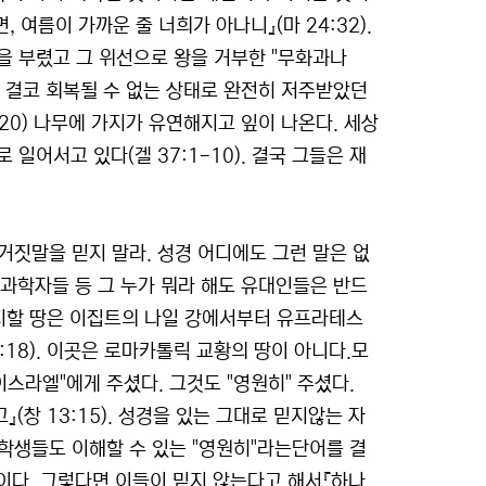
 여름이 가까운 줄 너희가 아나니』(마 24:32).
을 부렸고 그 위선으로 왕을 거부한 "무화과나
자면 결코 회복될 수 없는 상태로 완전히 저주받았던
20) 나무에 가지가 유연해지고 잎이 나온다. 세상
일어서고 있다(겔 37:1-10). 결국 그들은 재
짓말을 믿지 말라. 성경 어디에도 그런 말은 없
및 과학자들 등 그 누가 뭐라 해도 유대인들은 반드
차지할 땅은 이집트의 나일 강에서부터 유프라테스
:18). 이곳은 로마카톨릭 교황의 땅이 아니다.모
스라엘"에게 주셨다. 그것도 "영원히" 주셨다.
』(창 13:15). 성경을 있는 그대로 믿지않는 자
등학생들도 이해할 수 있는 "영원히"라는단어를 결
것이다. 그렇다면 이들이 믿지 않는다고 해서『하나