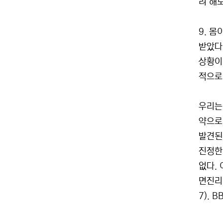
려 해도
9. 몸
받았다
상황이
적으로 
우리는
약으로
발견된
진정한
없다.
면진리
7). B