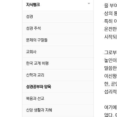
지식뱅크
을 부
상의 통
성경
특히 
성경 주석
온전한
시작되었
문제의 구절들
교회사
그로부
놓인이
한국 교계 비평
말씀한
신학과 교리
이신왕
한, 곧
성경공부와 양육
섭리적
복음과 선교
여기에
신앙 생활과 지혜
없다.