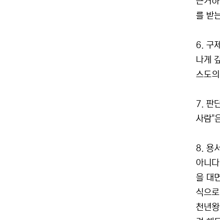
근거하
를 받
6. 구
나게 
스도의
7. 판
사람"은
8. 용
아니다
을 대
식으로
천년왕