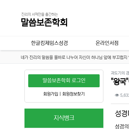
진리의 서적만을 출간하는
말씀보존학회
메인 메뉴
한글킹제임스성경
온라인서점
네가 진리의 말씀을 올바로 나누어 자신이 하나님 앞에 부끄럽지 않
과도기의 
말씀보존학회 로그인
"왕국
컨텐
회원가입
|
회원정보찾기
5,63
본문
성경
지식뱅크
성경의