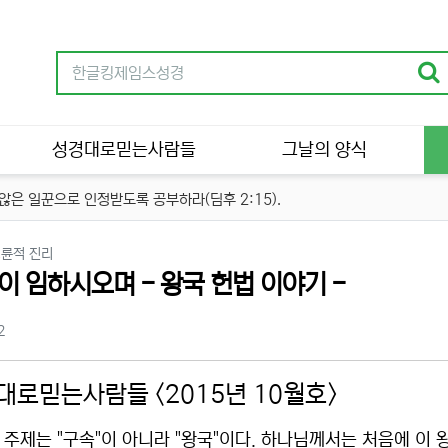
성경대로믿는사람들
그날의 양식
은 일꾼으로 인정받도록 공부하라(딤후 2:15).
분류
경륜적 진리
"이 임하시오며 - 왕국 헌법 이야기 -
츠 정보
조회
2
대로믿는사람들 <2015년 10월호>
 주제는 "구속"이 아니라 "왕국"이다. 하나님께서는 처음에 이 