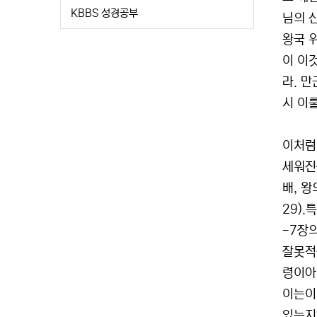
KBBS 성경공부
님의 
왕국 
이 이
라. 
시 이
이처럼
세워진
배, 
29)
-7장
잘못적
령이아
이는이
있는지