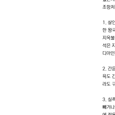
조항처
1. 살
한 왕
지옥불
석은 
디아인
2. 간
욕도 
라도 
3. 실
빼거나