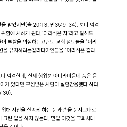
을 받았지만(출 20:13, 민35:9-34), 보다 엄격
 위험에 처하게 된다."어리석은 자"라고 말해도
바울이 부활을 의심하는고린도 교회 성도들을 "어리
 구원을 유지하려는갈라디아인들을 "어리석은 갈라
14)보다 엄격한데, 실제 행위뿐 아니라마음에 품은 음
차이가 있다면 구원받은 사람이 설령간음했다 하더
30).
않기 위해 자신을 실족케 하는 눈과 손을 문자그대로
해 그런 일을 하지 않는다. 만일 이것을 교회시대