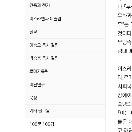
간증과 전기
다.『무
무화과
이스라엘과 이슬람
무"는
설교
것이다
무덤속
이송오 목사 칼럼
림때 
박승용 목사 칼럼
이스라
로마카톨릭
다.로
이단연구
시회복
강에이
묵상
슬렘의
기타 글모음
『이는 
들은 
100문 100답
코 깨