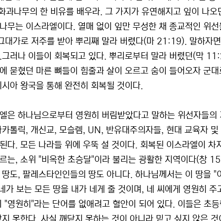
화과나무의 한 비유를 배우라. 그 가지가 유연해지고 잎이 나오면,
나무는 이스라엘이다. 열매 없이 잎만 무성한 채 종교적인 위선
 그대가로 저주를 받아 뿌리째 말라 버렸다(마 21:19). 말하
.그러나 이들이 회복되고 있다. 뿌리로부터 말라 버렸던(막 11:
에 묻혔던 마른 뼈들이 힘줄과 살이 오르고 숨이 들어오자 군대로 
메시아 왕국을 통해 완전히 회복될 것이다.
엘은 하나님으로부터 영원히 버림받았다고 말하는 위선자들의 거
마카톨릭, 개신교, 모슬렘, UN, 반유대주의자들, 현대 교육자 
된다. 모든 나라들 위에 우뚝 설 것이다. 회복된 이스라엘이 
르는, 소위 "비옥한 초승달"이라 불리는 광활한 지역이다(창 15
 땅도, 팔레스타인인들의 땅도 아니다. 하나님께서는 이 땅을 "이
네가 보는 모든 땅을 내가 네게 줄 것이며, 네 씨에게 영원히 주고
이 "영원히"라는 단어를 없애려고 혈안이 되어 있다. 이들은 초
닫지 못한다. 사실 깨닫지 못하는 것이 아니라 믿고 싶지 않은 