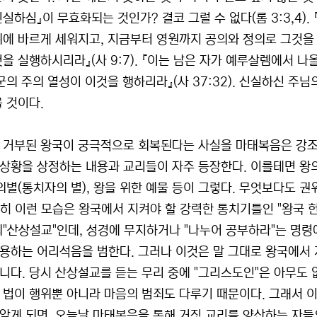
신실하심』이 무효화되는 것인가? 결코 그럴 수 없다(롬 3:3,4
위에 바르게 세워지고, 지금부터 영원까지 공의와 정의로 그것을 
것을 실행하시리라』(사 9:7). 『이는 남은 자가 예루살렘에서 
만군의 주의 열성이 이것을 행하리라』(사 37:32). 신실하신 
룰 것이다.
 거부된 왕국이 궁극적으로 회복된다는 사실을 마태복음은 강조하
상황을 상정하는 내용과 교리들이 자주 등장한다. 이를테면 왕의
왕의별(통치자의 별), 왕을 위한 예물 등이 그렇다. 무엇보다도 
.특히 이런 모습은 왕국에서 지켜야 할 강력한 통치기틀인 "왕국 
의"산상설교"인데, 성경에 무지하거나 "나누어 공부하라"는 명령
용하는 어리석음을 범한다. 그러나 이것은 말 그대로 왕국에서 지
니다. 당시 산상설교를 듣는 무리 중에 "그리스도인"은 아무도 
 법이 행위뿐 아니라 마음의 범죄도 다루기 때문이다. 그래서 
알게 되면, 오늘날 마태복음을 통해 거짓 교리를 양산하는 자들의