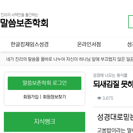
진리의 서적만을 출간하는
말씀보존학회
메인 메뉴
한글킹제임스성경
온라인서점
성
네가 진리의 말씀을 올바로 나누어 자신이 하나님 앞에 부끄럽지 않은 일꾼
분
성경에 나오는 동식물
말씀보존학회 로그인
되새김질 못하
컨텐츠 정보
회원가입
|
회원정보찾기
조회
3,675
본문
성경대로믿는
지식뱅크
고봉밥이라는 말이