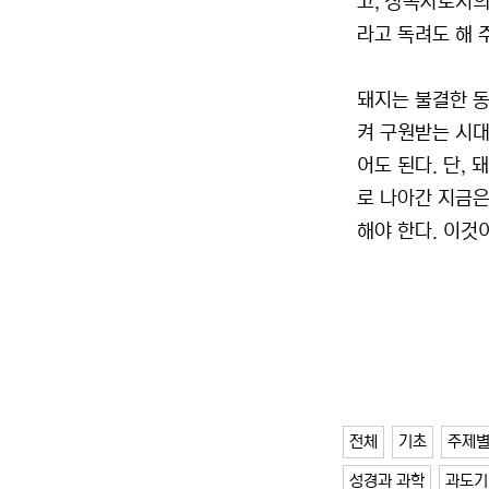
고, 상속자로서의
라고 독려도 해 
돼지는 불결한 동
켜 구원받는 시
어도 된다. 단,
로 나아간 지금은
해야 한다. 이것
전체
기초
주제
성경과 과학
과도기