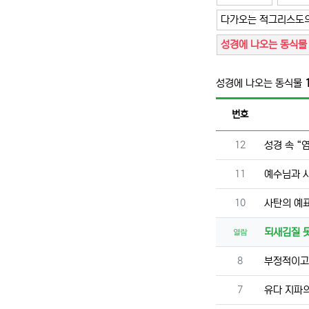
다가오는 적그리스도의
성경에 나오는 동식물
성경에 나오는 동식물
번호
번호
12
성경 속 “
번호
11
예수님과 사
번호
10
사탄의 예표
되새김질 못
열람
번호
8
부정적이고 
번호
7
유다 지파의