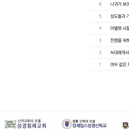
번호
6
나귀가 보여
번호
5
성도들과 가
번호
4
아옐렛 샤할
번호
3
전쟁을 위해
번호
2
늑대에게서
번호
1
여우 같은