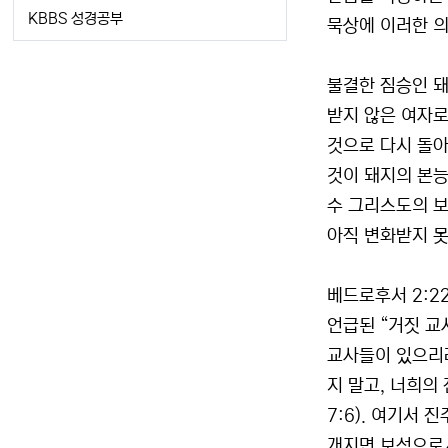
KBBS 성경공부
묵상에 이러한 의
불결한 짐승인 돼
받지 않은 여자로
것으로 다시 돌아
것이 돼지의 본능
수 그리스도의 보
아직 변화받지 못
베드로후서 2:2
언급된 “거짓 교
교사들이 있으리라
지 말고, 너희의
7:6). 여기서 
개지면 보석으로