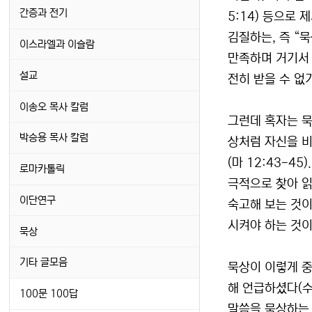
간증과 전기
5:14) 등으로
김질하는, 즉 “
이스라엘과 이슬람
만족하며 거기서 
설교
전히 받을 수 없
이송오 목사 칼럼
그런데 혹자는 묵
박승용 목사 칼럼
상처럼 자신을 비
(마 12:43-
로마카톨릭
극적으로 찾아 읽
이단연구
숙고해 보는 것이
시켜야 하는 것이
묵상
기타 글모음
묵상이 이렇게 중
해 언급하셨다(수
100문 100답
말씀을 묵상하는 