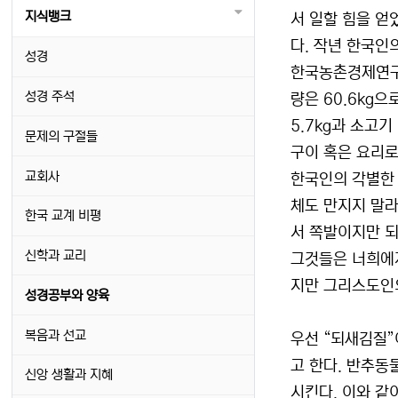
지식뱅크
서 일할 힘을 얻
다. 작년 한국인
성경
한국농촌경제연구원
성경 주석
량은 60.6kg으
5.7kg과 소고기
문제의 구절들
구이 혹은 요리로
교회사
한국인의 각별한
체도 만지지 말라
한국 교계 비평
서 쪽발이지만 되
신학과 교리
그것들은 너희에게
지만 그리스도인의
성경공부와 양육
복음과 선교
우선 “되새김질”
고 한다. 반추동
신앙 생활과 지혜
시킨다. 이와 같이 