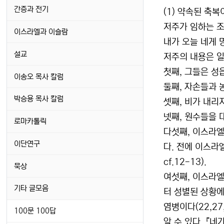
간증과 전기
(1) 약속된 축
저주가 임하는 조
이스라엘과 이슬람
내가 오늘 네게 
설교
저주의 내용은 일
첫째, 그들은 성읍
이송오 목사 칼럼
둘째, 자손들과 농
박승용 목사 칼럼
셋째, 비가 내리지 
넷째, 원수들을 대
로마카톨릭
다섯째, 이스라엘
이단연구
다. 전에 이스라
cf.12-13).
묵상
여섯째, 이스라엘
기타 글모음
터 성별된 상황에
염병이다(22,2
100문 100답
알 수 있다. 『