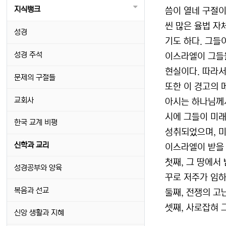
지식뱅크
씀이 열네 구절이
씬 많은 율법 자
성경
기도 하다. 그들
성경 주석
이스라엘이 그들을
현실이다. 따라서
문제의 구절들
또한 이 경고의 
교회사
아시는 하나님께서
시에 그들이 미래
한국 교계 비평
성취되었으며, 미
신학과 교리
이스라엘이 받을 
첫째, 그 땅에서
성경공부와 양육
꾸로 저주가 임하
복음과 선교
둘째, 전쟁의 고
셋째, 사로잡혀 
신앙 생활과 지혜