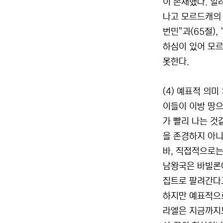
이 존재했다. 일
나고 모르드캐의 
번민”과(65절)
하심이 있어 모르
못한다.
(4) 예표적 의미
이들이 이방 땅으
가 빨리 나는 것
을 존경하지 아니
바, 직접적으로는
남왕국은 바빌론에
집트로 팔려간다고
하지만 예표적으로
라엘은 지금까지도