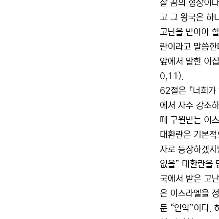
살 꿈의 형상이나
고 그 왕국은 하
고난을 받아야 할
란이라고 말씀한다(
앞에서 말한 이집
0,11).
62절은 『너희가
에서 자주 강조하는 
때 구원받는 이스
대환란은 기본적
자로 등장하겠지만
없을” 대환란을 
국에서 받은 고난
은 이스라엘을 정
둔 “언약”이다.