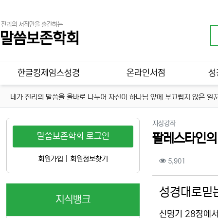
진리의 서적만을 출간하는
말씀보존학회
메인 메뉴
한글킹제임스성경
온라인서점
성
네가 진리의 말씀을 올바로 나누어 자신이 하나님 앞에 부끄럽지 않은 일꾼
분류
지상강좌
말씀보존학회 로그인
팔레스타인의 언
컨텐츠 정보
회원가입
|
회원정보찾기
조회
5,901
본문
성경대로믿는
지식뱅크
신명기 28장에서