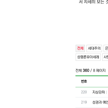
서 자세히 보는 것
전체
세대주의
성령론유아세례
사
전체
360
/ 8 페이지
번호
번호
220
지상강좌
번호
219
성경과 예