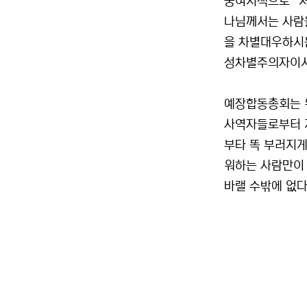
궁여지책으로 “처
나님께서는 사람을
을 차별대우하시는
성차별주의자이시
예장합동총회는 위
사역자들로부터 지
부타 똑 부러지게 
워하는 사람만이 진
바랠 수밖에 없다.