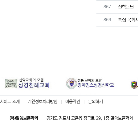
번호
867
신학논단
번호
866
특집 목회
사이트 소개
개인정보처리방침
이용약관
문의하기
(유)말씀보존학회
경기도 김포시 고촌읍 장곡로 39, 1층 말씀보존학회