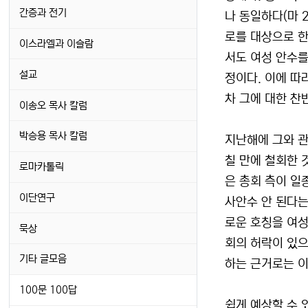
간증과 전기
나 동일하다(마 2
로를 대상으로 한
이스라엘과 이슬람
서도 여성 안수를
설교
정이다. 이에 따
차 그에 대한 찬
이송오 목사 칼럼
박승용 목사 칼럼
지난해에 그와 관
칠 만에 철회한 
로마카톨릭
은 총회 측이 일
이단연구
사안수 안 된다는
로운 호칭을 여성
묵상
회의 허락이 있으
기타 글모음
하는 근거로는 이
100문 100답
쉽게 예상할 수 