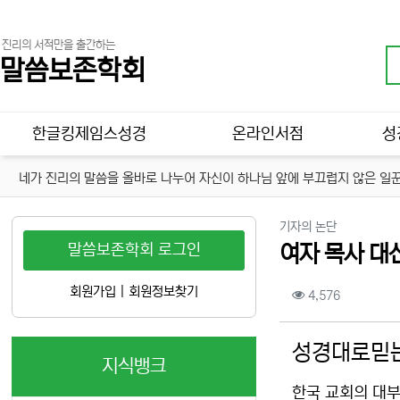
진리의 서적만을 출간하는
말씀보존학회
메인 메뉴
한글킹제임스성경
온라인서점
성
네가 진리의 말씀을 올바로 나누어 자신이 하나님 앞에 부끄럽지 않은 일꾼
분류
기자의 논단
말씀보존학회 로그인
여자 목사 대
컨텐츠 정보
회원가입
|
회원정보찾기
조회
4,576
본문
성경대로믿는
지식뱅크
한국 교회의 대부