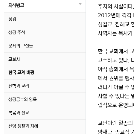
지식뱅크
주지의 사실이다.
2012년에 각각
성경
성결교, 침례교 
성경 주석
사역자는 목사가 
문제의 구절들
한국 교회에서 교
교회사
고수하고 있다. 
아직 총회에서 목소
한국 교계 비평
에서 권위를 행사
신학과 교리
러니가 아닐 수 
사할 수 있다는 
성경공부와 양육
립적으로 운영되어
복음과 선교
교단이란 일종의 
신앙 생활과 지혜
양새다. 종교적 