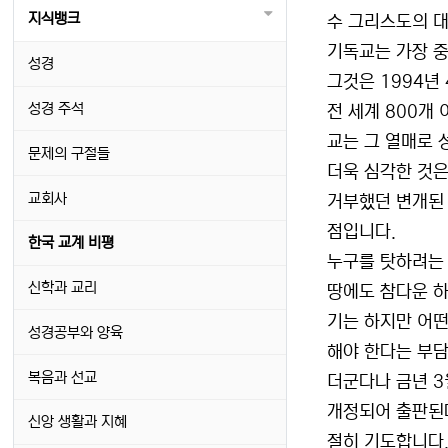
지식뱅크
수 그리스도의 
기독교는 가장 중
성경
그것은 1994년
성경 주석
전 세계 800개
교는 그 열매로 
문제의 구절들
더욱 심각한 것
교회사
거부했던 변개된 
점입니다.
한국 교계 비평
누구를 탓하려는 
신학과 교리
땅에도 참다운 하
기는 하지만 어떤
성경공부와 양육
해야 한다는 부담
복음과 선교
더군다나 금년 3
개정되어 출판된다
신앙 생활과 지혜
절히 기도합니다