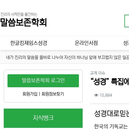
진리의 서적만을 출간하는
말씀보존학회
메인 메뉴
한글킹제임스성경
온라인서점
성
네가 진리의 말씀을 올바로 나누어 자신이 하나님 앞에 부끄럽지 않은 일꾼
분류
교계 이슈
말씀보존학회 로그인
“성경” 특집
컨텐츠 정보
회원가입
|
회원정보찾기
조회
10,884
본문
성경대로믿는
지식뱅크
한국의 기독교는 