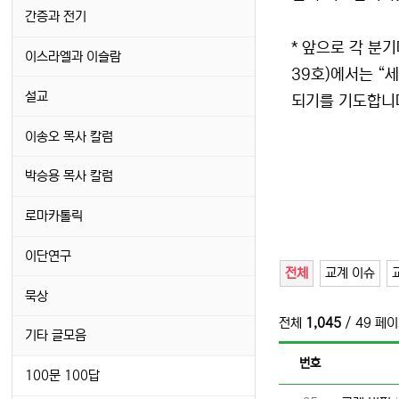
간증과 전기
* 앞으로 각 분
이스라엘과 이슬람
39호)에서는 “
설교
되기를 기도합니
이송오 목사 칼럼
박승용 목사 칼럼
로마카톨릭
이단연구
전체
교계 이슈
묵상
전체
1,045
/ 49 페
기타 글모음
번호
100문 100답