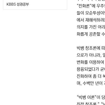
KBBS 성경공부
“진화론”에 우주
들이 모순투성이인
에서 재해석하려는
의지를 가진 어리
화롭게 공존할 수
빅뱅 창조론에 따
으로가 아니라, 
변화를 이용하여 
용융되었다가 굳어
진화하여 좀 더 
며, 수백만 년이
“빅뱅 이론”이 
진적 창조론,” “