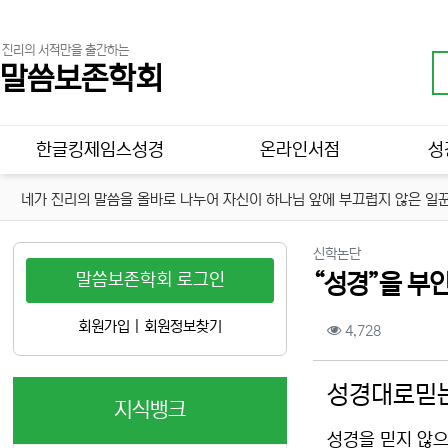
진리의 서적만을 출간하는
말씀보존학회
메인 메뉴
한글킹제임스성경
온라인서점
성
네가 진리의 말씀을 올바로 나누어 자신이 하나님 앞에 부끄럽지 않은 일꾼
분류
신학논단
말씀보존학회 로그인
“성경”을 부
컨텐츠 정보
회원가입
|
회원정보찾기
조회
4,728
본문
성경대로믿는
지식뱅크
성경을 믿지 않으