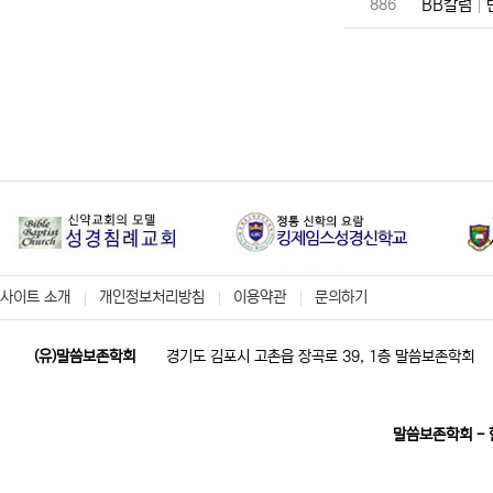
번호
886
BB칼럼
사이트 소개
개인정보처리방침
이용약관
문의하기
(유)말씀보존학회
경기도 김포시 고촌읍 장곡로 39, 1층 말씀보존학회
말씀보존학회 -