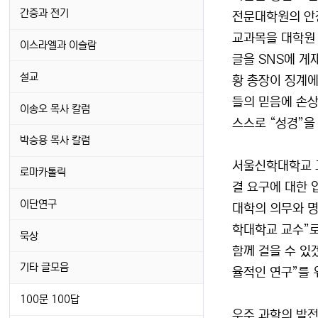
간증과 전기
전문대학원의 안
교과목을 대학원 
이스라엘과 이슬람
글을 SNS에 게
설교
황 총장이 징계에
들의 믿음에 손상
이송오 목사 칼럼
스스로 “성경”을
박승용 목사 칼럼
서울신학대학교 
로마카톨릭
결 요구에 대한 
이단연구
대학의 의무와 명
학대학교 교수”로
묵상
함께 걸을 수 있
기타 글모음
율적인 연구”를 
100문 100답
우주 과학의 발전