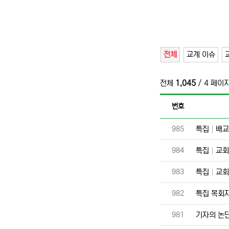
전체
교계 이슈
전체
1,045
/ 4 페이
번호
번호
985
특집
배교
번호
984
특집
교회
번호
983
특집
교회
번호
982
특집 목회
번호
981
기자의 논