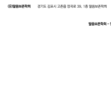
(유)말씀보존학회
경기도 김포시 고촌읍 장곡로 39, 1층 말씀보존학회
말씀보존학회 -