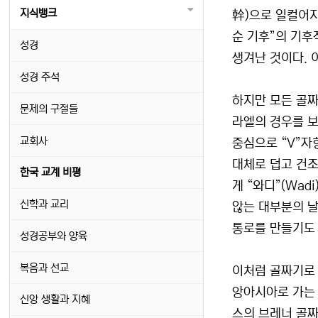
지식뱅크
幹)으로 일컬어지
순 기후”의 기후
성경
생겨난 것이다. 
성경 주석
하지만 모든 골짜
문제의 구절들
라엘의 경우를 보
교회사
중심으로 “V”자
대체로 덥고 건조
한국 교계 비평
게 “와디”(Wa
신학과 교리
않는 대부분의 날
통로를 만들기도 
성경공부와 양육
복음과 선교
이처럼 골짜기로 
앙아시아로 가는 
신앙 생활과 지혜
스의 브레너 골짜