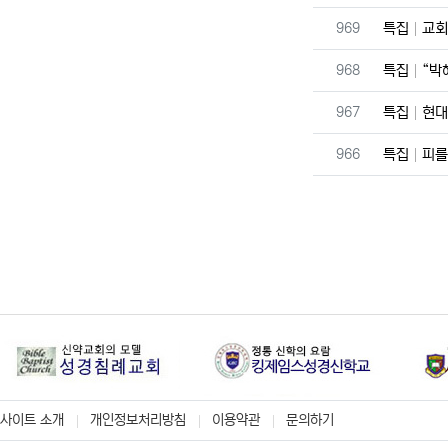
번호
969
특집
교회
번호
968
특집
“박
번호
967
특집
현대
번호
966
특집
피를
사이트 소개
개인정보처리방침
이용약관
문의하기