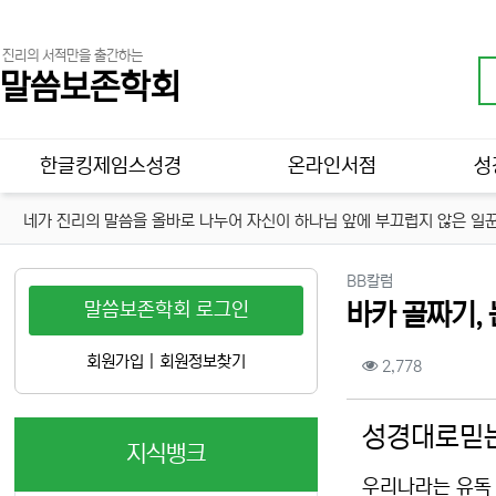
진리의 서적만을 출간하는
말씀보존학회
메인 메뉴
한글킹제임스성경
온라인서점
성
네가 진리의 말씀을 올바로 나누어 자신이 하나님 앞에 부끄럽지 않은 일꾼
분류
BB칼럼
말씀보존학회 로그인
바카 골짜기,
컨텐츠 정보
회원가입
|
회원정보찾기
조회
2,778
본문
성경대로믿는
지식뱅크
우리나라는 유독 