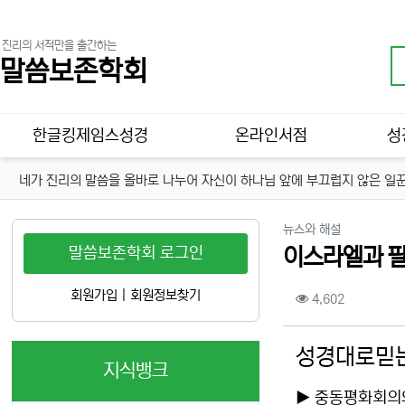
진리의 서적만을 출간하는
말씀보존학회
메인 메뉴
한글킹제임스성경
온라인서점
성
네가 진리의 말씀을 올바로 나누어 자신이 하나님 앞에 부끄럽지 않은 일꾼
분류
뉴스와 해설
말씀보존학회 로그인
이스라엘과 
컨텐츠 정보
회원가입
|
회원정보찾기
조회
4,602
본문
성경대로믿는
지식뱅크
▶ 중동평화회의