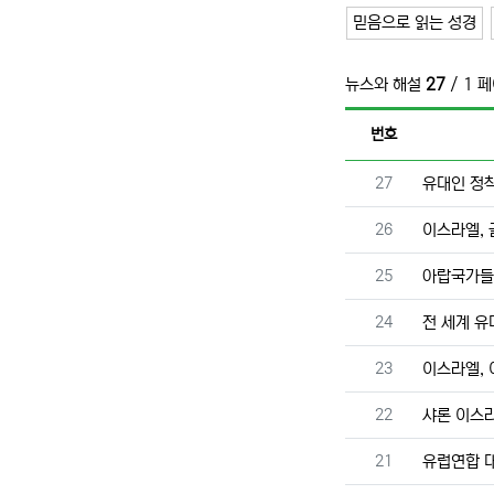
믿음으로 읽는 성경
뉴스와 해설
27
/ 1 
번호
번호
27
유대인 정착
번호
26
이스라엘, 
번호
25
아랍국가들
번호
24
전 세계 유
번호
23
이스라엘, 
번호
22
샤론 이스라
번호
21
유럽연합 