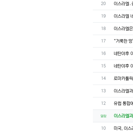
번호
20
이스라엘․
번호
19
이스라엘 네
번호
18
이스라엘은
번호
17
“거룩한 땅
번호
16
네탄야후 
번호
15
네탄야후 
번호
14
로마카톨릭의
번호
13
이스라엘과
번호
12
유럽 통합에
이스라엘과
열람
번호
10
미국, 이스