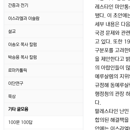
간증과 전기
레스타인 마안통
됐다. 이 초안에
이스라엘과 이슬람
세부 내용은 다음
설교
국경 문제와 관
고 있다. 또한 
이송오 목사 칼럼
구분포를 고려한
박승용 목사 칼럼
을 제안한다고 밝
의 아랍인들이 많
로마카톨릭
예루살렘의 지위
이단연구
규정해 동예루살렘
행정청의 관장 하
묵상
다.
기타 글모음
팔레스타인 난민 
합의된 해결책을 
100문 100답
안에는 이스라엘