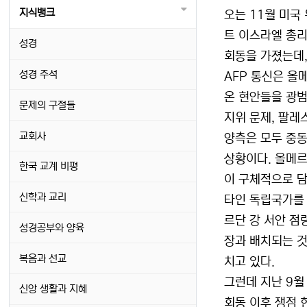
지식뱅크
오는 11월 미국
트 이스라엘 총리
성경
회동을 가졌는데
성경 주석
AFP 통신은 올
온 현안들을 광
문제의 구절들
지위 문제, 팔레
교회사
양측은 모두 중동
상황이다. 올메르
한국 교계 비평
이 구체적으로 담
신학과 교리
타인 독립국가를 
르단 강 서안 점
성경공부와 양육
장과 배치되는 것
복음과 선교
치고 있다.
그런데 지난 9월
신앙 생활과 지혜
회동 이후 쟁점 