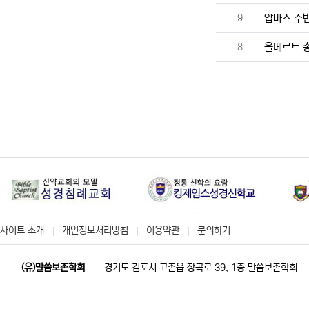
번호
9
압바스 수반
번호
8
올메르트 
사이트 소개
개인정보처리방침
이용약관
문의하기
(유)말씀보존학회
경기도 김포시 고촌읍 장곡로 39, 1층 말씀보존학회