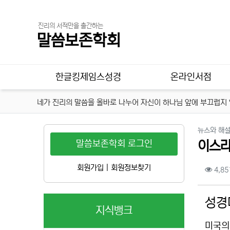
진리의 서적만을 출간하는
말씀보존학회
메인 메뉴
한글킹제임스성경
온라인서점
네가 진리의 말씀을 올바로 나누어 자신이 하나님 앞에 부끄럽지 않
뉴스와 해
말씀보존학회 로그인
이스라
컨텐
회원가입
|
회원정보찾기
4,85
본문
성경
지식뱅크
미국의