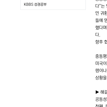
KBBS 성경공부
다”는
민 귀
들에 
했다며
다.
향후 
중동평
미국이
령이나
상황을
▶ 해
공동성
첫째,