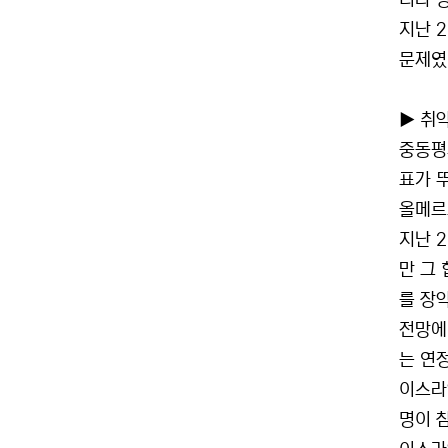
러나 
지난 
문제였
▶ 취
중동평
표가 
올메르
지난 
만 그
를 장
전망에
는 연
이스라
명이 