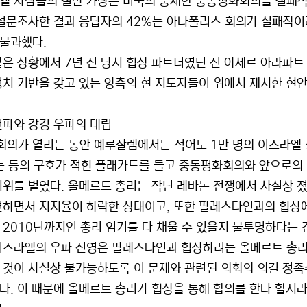
엘 사람들의 절반 가량은 미국의 중재한 중동평화회의를 실패작으로
 설문조사한 결과 응답자의 42%는 아나폴리스 회의가 실패작이
 불과했다.
같은 상황에서 7년 전 당시 협상 파트너였던 전 야세르 아라파트
정치 기반을 갖고 있는 양측의 현 지도자들이 위에서 제시한 현안
건파와 강경 우파의 대립
 회의가 열리는 동안 예루살렘에서는 적어도 1만 명의 이스라엘
는 등의 구호가 적힌 플래카드를 들고 중동평화회의와 앞으로의
시위를 벌였다. 올메르트 총리는 작년 레바논 전쟁에서 사실상 
면하면서 지지율이 하락한 상태이고, 또한 팔레스타인과의 협상에
 2010년까지인 총리 임기를 다 채울 수 있을지 불투명하다는 
이스라엘의 우파 진영은 팔레스타인과 협상하려는 올메르트 총리
 것이 사실상 불가능하도록 이 문제와 관련된 의회의 의결 정족수
다. 이 때문에 올메르트 총리가 협상을 통해 합의를 한다 할지라