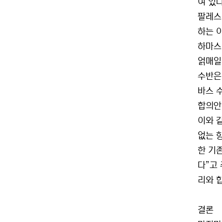
여 있다
팔레스
하는 
하마스
얽매일
수반은
바스 
합의안
이와 
없는 
한 기
다”고
리와 
결론