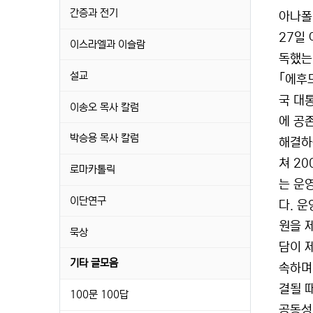
간증과 전기
아나폴
27일
이스라엘과 이슬람
독했는
설교
｢에후
국 대
이송오 목사 칼럼
에 공
박승용 목사 칼럼
해결하
쳐 2
로마카톨릭
는 운
이단연구
다. 
원을 
묵상
담이 
기타 글모음
속하며
결될 
100문 100답
공동성