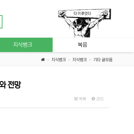
지식뱅크
복음
지식뱅크
지식뱅크
기타 글모음
와 전망
목록
관리