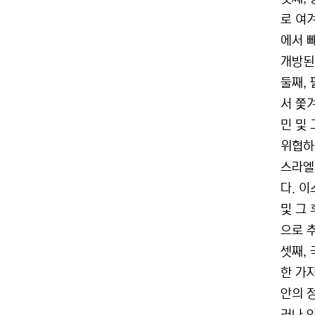
로 여
에서 
개방된
둘째,
서 쫓
민 및
위협하
스라엘
다. 
및 그
으로 
셋째,
한 가
안의 