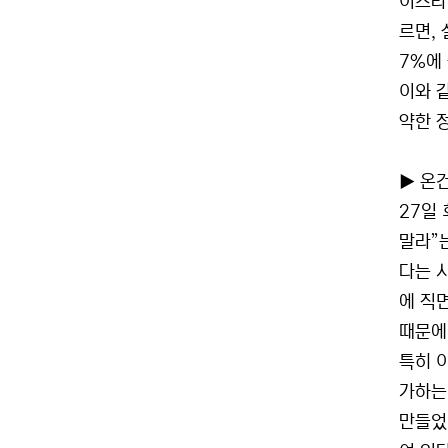
이스라
르면,
7%에
이와 
약한 
▶ 온
27일
말라”
다는 
에 직
때문에
특히 
가하는
만들었