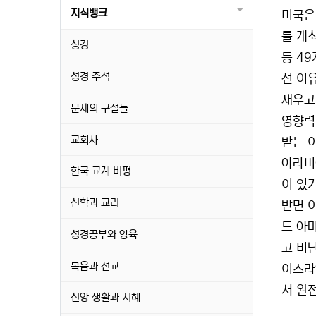
지식뱅크
미국은
를 개
성경
등 4
성경 주석
선 이
재우고
문제의 구절들
영향력
교회사
받는 
아라비
한국 교계 비평
이 있
신학과 교리
반면 
드 아
성경공부와 양육
고 비
복음과 선교
이스라
서 완
신앙 생활과 지혜