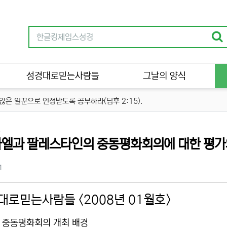
성경대로믿는사람들
그날의 양식
은 일꾼으로 인정받도록 공부하라(딤후 2:15).
분류
설
엘과 팔레스타인의 중동평화회의에 대한 평가
츠 정보
조회
1
대로믿는사람들 <2008년 01월호>
 중동평화회의 개최 배경