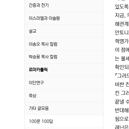
간증과 전기
있도록
지금,
이스라엘과 이슬람
해관계
설교
안토니 
혁명가
이송오 목사 칼럼
이 점
박승용 목사 칼럼
는 볼
확인되
로마카톨릭
『그러
이단연구
비싼 
킨 그
묵상
끝낼 
기타 글모음
반대해
됨으로
100문 100답
레닌은