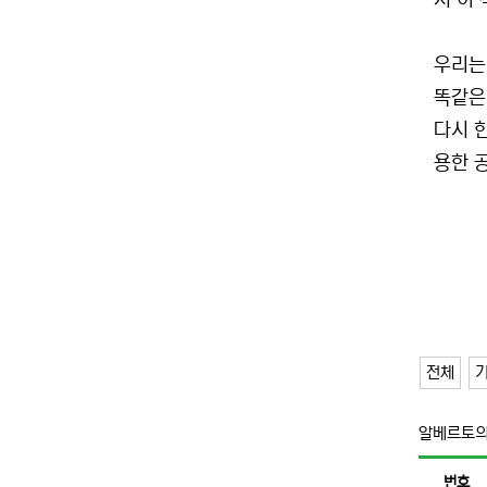
서 이
우리는
똑같은
다시 
용한 
전체
기
알베르토의
번호