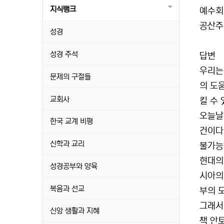
지식뱅크
예수회
공산주
성경
성경 주석
답변
우리는
문제의 구절들
의 도
교회사
킬 수
오늘날
한국 교계 비평
건이다
신학과 교리
불가능
현대의
성경공부와 양육
시아의
복음과 선교
부의 
그래서
신앙 생활과 지혜
책 안토