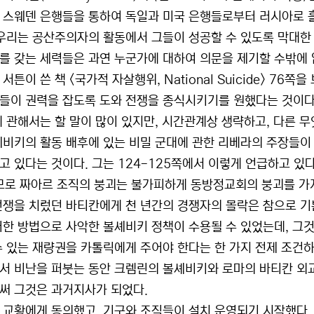
 스웨덴 은행들을 통하여 독일과 미국 은행들로부터 러시아로 흘
 우리는 공산주의자의 활동에서 그들이 성공할 수 있도록 막대한 
를 갖는 세력들은 과연 누군가에 대하여 의문을 제기할 수밖에 
서튼이 쓴 책 <국가적 자살행위, National Suicide> 7
들이 권력을 잡도록 도와 전쟁을 종식시키기를 원했다는 것이다
에 관해서는 할 말이 많이 있지만, 시간관계상 생략하고, 다른 
셰비키의 활동 배후에 있는 비밀 군대에 관한 리베라의 주장들이
고 있다는 것이다. 그는 124-125쪽에서 이렇게 언급하고 있다
므로 짜아르 조직의 붕괴는 불가피하게 동방정교회의 붕괴를 가져
전쟁을 치렀던 바티칸에게 천 년간의 경쟁자의 몰락은 참으로 기쁜
러한 방법으로 사악한 볼셰비키 정책이 수용될 수 있었는데, 그
수 있는 재량권을 카톨릭에게 주어야 한다는 한 가지 전제 조건하
서 비난을 퍼붓는 동안 크렘린의 볼셰비키와 로마의 바티칸 외
써 그것은 과거지사가 되었다.
 교황에게 동의했고, 기구와 조직들이 설치 운영되기 시작했다. 