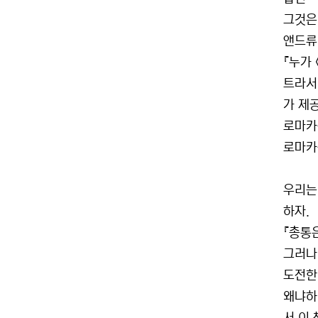
그것은
앤드류
『누가
트라서(
가 제
로마카
로마카
우리는
하자.
『총통은
그러나
도전한
왜냐하