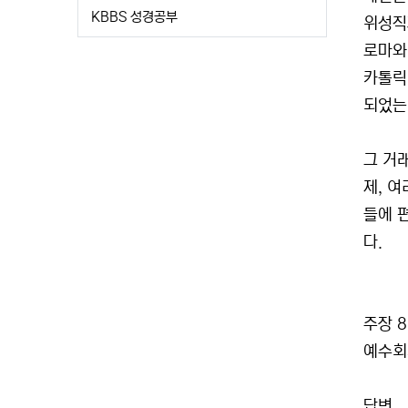
KBBS 성경공부
위성직
로마와
카톨릭
되었는
그 거
제, 
들에 
다.
주장 8
예수회
답변