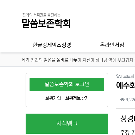
진리의 서적만을 출간하는
말씀보존학회
메인 메뉴
한글킹제임스성경
온라인서점
네가 진리의 말씀을 올바로 나누어 자신이 하나님 앞에 부끄럽지 않
알베르토의
말씀보존학회 로그인
예수회
컨텐
회원가입
|
회원정보찾기
9,22
본문
성경
지식뱅크
주장 7