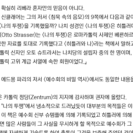
 확실히 리베라 혼자만의 믿음이 아니다.
 신클래어는 그의 저서 <침묵 속의 음모>의 9쪽에서 다음과 같
 <나의 투쟁>을 기록했을까? 나치 성경인 <나의 투쟁>은 히틀러
Otto Strasser)는 <나의 투쟁>은 로마카톨릭 사제인 베른하르트
공한 자료를 토대로 기록했다고 <히틀러와 나>라는 책에서 말하고
톨릭 신자인 오토 슈트라서는 나치당의 설립자 중의 한 명이며,
톨릭 고위 계급 서열에 속한 회원이었다.』
 에드몽 파리의 저서 <예수회의 비밀 역사>에서도 동일한 내용을
 카톨릭 정당(Zentrum)의 지지에 감사하며 권자에 올랐다.
 "나의 투쟁"에서 냉소적으로 드러났듯이 대부분의 목적들은 이
 이 책은 예수회 신부 슈템플에 의해 기록되었고 히틀러에 의해
면 많은 사람들이 그 사실을 무시하게 할 목적으로 예수회가 