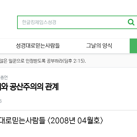
성경대로믿는사람들
그날의 양식
은 일꾼으로 인정받도록 공부하라(딤후 2:15).
분류
 증언
와 공산주의의 관계
츠 정보
조회
6
대로믿는사람들 <2008년 04월호>