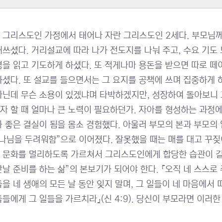
 그리스도인 가정에서 태어나 자란 그리스도인 2세다. 부모님
애쓰셨다. 거리설교에 따라 나가 전도지를 나눠 주고, 수요 기도
경을 읽고 기도하게 하셨다. 또 적게나마 용돈을 받으면 따로 떼
하셨다. 또 설교를 들으면서는 그 요지를 공책에 쓰며 집중하게 
아닌데 무슨 소용이 있겠냐며 타박하겠지만, 성장하여 돌아보니 그
자 할 때 얼마나 큰 노력이 필요하던가. 자아를 형성하는 과정에
가 좋은 결실이 됨을 몸소 경험했다. 아울러 부모의 본과 부모의
하나님을 두려워함”으로 이어졌다. 잘못했을 때는 매를 대고 꾸
 문화를 멀리하도록 가르쳐서 그리스도인에게 합당한 습관이 길러
만날 준비를 하는 삶”의 본보기가 되어야 한다. 『오직 네 스스로
들을 네 생애의 모든 날 동안 잊지 말며, 그 일들이 네 마음에서 
들들에게 그 일들을 가르치라』(신 4:9). 당신이 부모라면 이러한