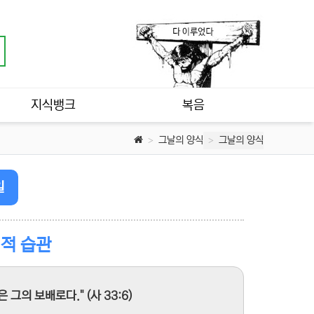
지식뱅크
복음
그날의 양식
그날의 양식
일
영적 습관
그의 보배로다." (사 33:6)