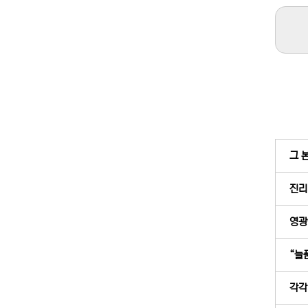
그 
진리
영광을
“늘
각각