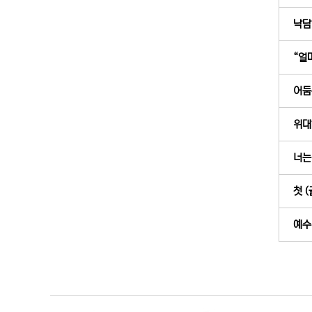
낙담이
“얼마
어둠
위대
너는
첫 (
예수