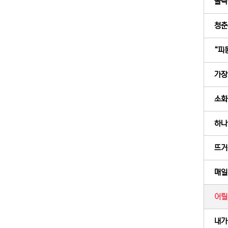
몰락
청춘은
“피
가장 
소화
하나
뜨거운
매일
어릴
내가