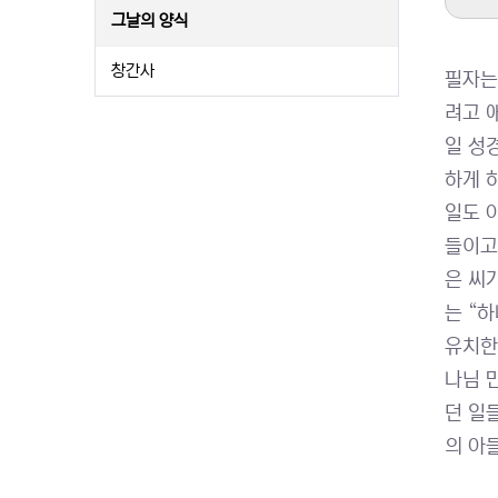
그날의 양식
창간사
필자는
려고 
일 성
하게 
일도 
들이고
은 씨
는 “
유치한
나님 
던 일
의 아