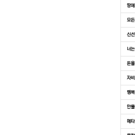
땅에
모든
신선한
너는
돈을
자비 
행복의
만물
메타