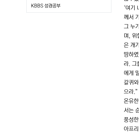
KBBS 성경공부
‘여기
께서 
그 누
며, 
은 개
땅하였
라. 
에게 
갈퀴와
으라.
온유한
서는 
풍성한
아프리