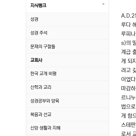
지식뱅크
A.D
성경
루다 
성경 주석
루피나(
s)의
문제의 구절들
계급 
교회사
게 되
려고 
한국 교계 비평
이었다.
신학과 교리
마감하였
르니누
성경공부와 양육
법으로
복음과 선교
게 함
스테판
신앙 생활과 지혜
로서 