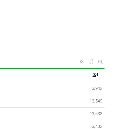
RSS
게시물 정렬
게시판 검색
조회
조회
13,942
조회
13,549
조회
13,633
조회
13,402