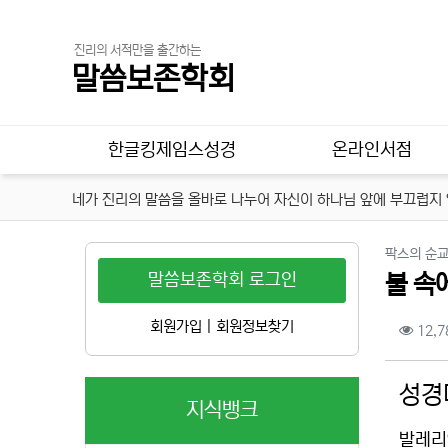
진리의 서적만을 출간하는
말씀보존학회
메인 메뉴
한글킹제임스성경
온라인서점
네가 진리의 말씀을 올바로 나누어 자신이 하나님 앞에 부끄럽지 않
팍스의 순
말씀보존학회 로그인
불 속
컨텐
회원가입
|
회원정보찾기
12,7
본문
성경
지식뱅크
발레리안