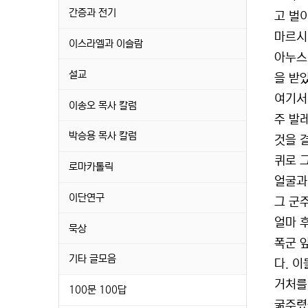
간증과 전기
고 벌
마르시
이스라엘과 이슬람
아누스(
설교
을 받
여기서
이송오 목사 칼럼
주 발
박승용 목사 칼럼
것을 
퀴로 
로마카톨릭
얼굴과
이단연구
그 군
얼마 
묵상
폭군 
기타 글모음
다. 
거처를
100문 100답
굶주렸