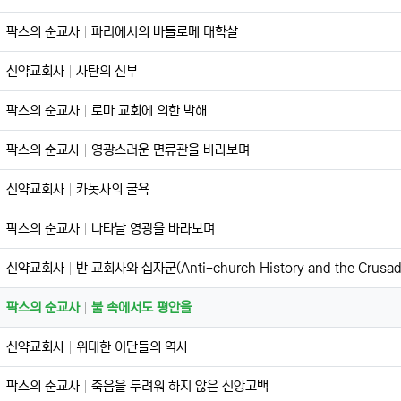
팍스의 순교사
파리에서의 바돌로메 대학살
신약교회사
사탄의 신부
팍스의 순교사
로마 교회에 의한 박해
팍스의 순교사
영광스러운 면류관을 바라보며
신약교회사
카놋사의 굴욕
팍스의 순교사
나타날 영광을 바라보며
신약교회사
반 교회사와 십자군(Anti-church History and the Crusad
팍스의 순교사
불 속에서도 평안을
신약교회사
위대한 이단들의 역사
팍스의 순교사
죽음을 두려워 하지 않은 신앙고백