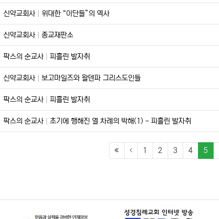
신약교회사
위대한 “이단들”의 역사
신약교회사
종교재판소
팍스의 순교사
피흘린 발자취
신약교회사
보고마일즈와 왈덴파 그리스도인들
팍스의 순교사
피흘린 발자취
팍스의 순교사
초기에 행해진 열 차례의 박해(1) - 피흘린 발자취
(cu
1
2
3
4
5