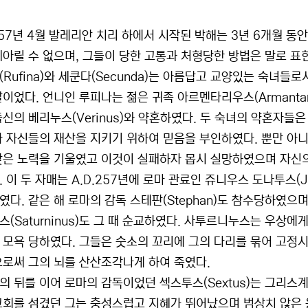
.257년 4월 발레리안 치리 하에서 시작된 박해는 3년 6개월 동
헤아릴 수 없으며, 그들이 당한 고통과 처형당한 방법은 말로 표
Rufina)와 세쿤다(Secunda)는 아름답고 교양있는 숙녀들로
 딸이었다. 언니인 루피나는 젊은 귀족 아르멘타리우스(Armanta
출신의 베리누스(Verinus)와 약혼하였다. 두 숙녀의 약혼자
자 자신들의 재산을 지키기 위하여 믿음을 부인하였다. 뿐만 아
갖은 노력을 기울였고 이것이 실패하자 몹시 실망하였으며 자신
 이 두 자매는 A.D.257년에 로마 관료인 쥬니우스 도나투스(Ju
다. 같은 해 로마의 감독 스테판(Stephan)도 참수당하였으며,
스(Saturninus)도 그 때 순교하였다. 사투르니누스는 우상
 모욕 당하였다. 그들은 숫소의 꼬리에 그의 다리를 묶어 고정시
으로써 그의 뇌를 산산조각나게 하여 죽였다.
의 뒤를 이어 로마의 감독이었던 섹스투스(Sextus)는 그리스
교회를 섬겼던 그는 충성스럽고 지혜가 뛰어났으며 범상치 않은 