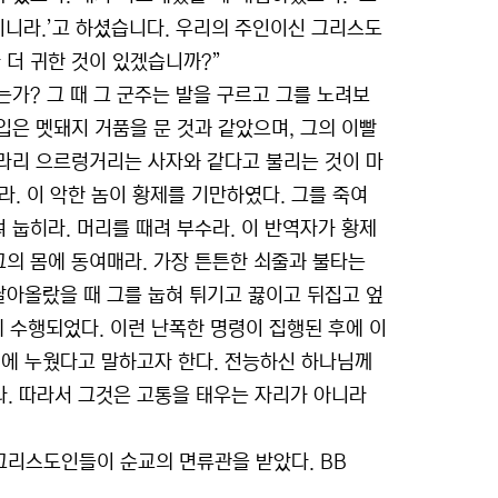
것이니라.’고 하셨습니다. 우리의 주인이신 그리스도
 더 귀한 것이 있겠습니까?”
는가? 그 때 그 군주는 발을 구르고 그를 노려보
입은 멧돼지 거품을 문 것과 같았으며, 그의 이빨
차라리 으르렁거리는 사자와 같다고 불리는 것이 마
라. 이 악한 놈이 황제를 기만하였다. 그를 죽여
 눕히라. 머리를 때려 부수라. 이 반역자가 황제
그의 몸에 동여매라. 가장 튼튼한 쇠줄과 불타는
달아올랐을 때 그를 눕혀 튀기고 끓이고 뒤집고 엎
 수행되었다. 이런 난폭한 명령이 집행된 후에 이
대에 누웠다고 말하고자 한다. 전능하신 하나님께
. 따라서 그것은 고통을 태우는 자리가 아니라
그리스도인들이 순교의 면류관을 받았다. BB