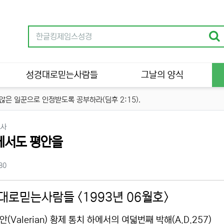
성경대로믿는사람들
그날의 양식
은 일꾼으로 인정받도록 공부하라(딤후 2:15).
분류
교사
에서도 평안을
츠 정보
조회
80
대로믿는사람들 <1993년 06월호>
(Valerian) 황제 통치 하에서의 여덟번째 박해(A.D.257)